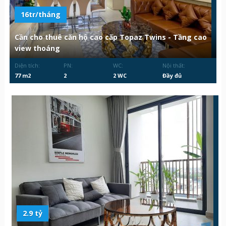
16tr/tháng
Cần cho thuê căn hộ cao cấp Topaz Twins - Tầng cao
view thoáng
Diện tích:
PN:
WC:
Nội thất:
77 m2
2
2 WC
Đầy đủ
2.9 tỷ