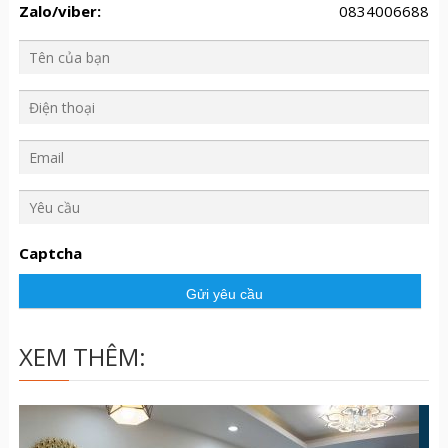
Zalo/viber:
0834006688
Y
ê
u
Captcha
c
ầ
u
XEM THÊM: