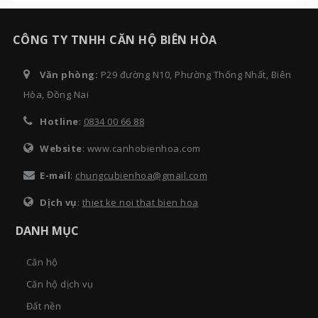
CÔNG TY TNHH CĂN HỘ BIÊN HÒA
Văn phòng:
P29 đường N10, Phường Thống Nhất, Biên
Hòa, Đồng Nai
Hotline
:
0834 00 66 88
Website
: www.canhobienhoa.com
E-mail
:
chungcubienhoa@gmail.com
Dịch vụ
:
thiet ke noi that bien hoa
DANH MỤC
Căn hộ
Căn hộ dịch vụ
Đất nền