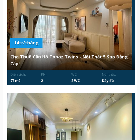
14tr/tháng
Cho Thuê Căn Hộ Topaz Twins - Nội Thất 5 Sao Đẳng
Cấp!
Diện tích:
PN:
WC:
Nội thất:
77 m2
2
2 WC
Đầy đủ