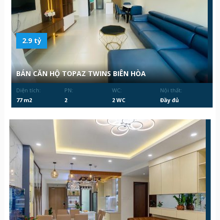
2.9 tỷ
BÁN CĂN HỘ TOPAZ TWINS BIÊN HÒA
Diện tích:
PN:
WC:
Nội thất:
77 m2
2
2 WC
Đầy đủ