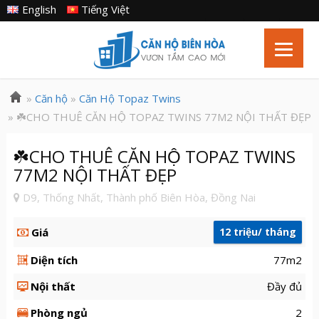
English
Tiếng Việt
»
Căn hộ
»
Căn Hộ Topaz Twins
» ☘️CHO THUÊ CĂN HỘ TOPAZ TWINS 77M2 NỘI THẤT ĐẸP
☘️CHO THUÊ CĂN HỘ TOPAZ TWINS
77M2 NỘI THẤT ĐẸP
D9, Thống Nhất, Thành phố Biên Hòa, Đồng Nai
Giá
12 triệu/ tháng
Diện tích
77m2
Nội thất
Đầy đủ
Phòng ngủ
2