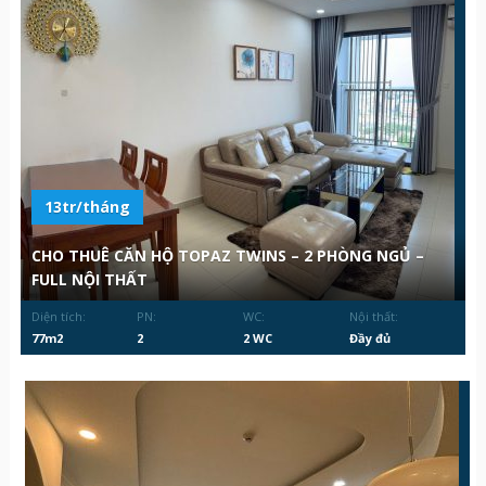
13tr/tháng
CHO THUÊ CĂN HỘ TOPAZ TWINS – 2 PHÒNG NGỦ –
FULL NỘI THẤT
Diện tích:
PN:
WC:
Nội thất:
77m2
2
2 WC
Đầy đủ