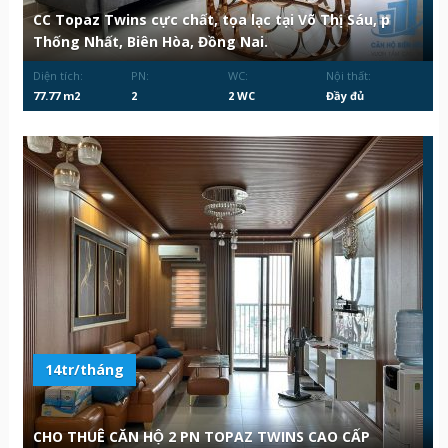
CC Topaz Twins cực chất, tọa lạc tại Võ Thị Sáu, p
Thống Nhất, Biên Hòa, Đồng Nai.
Diện tích:
PN:
WC:
Nội thất:
77.77 m2
2
2 WC
Đầy đủ
14tr/tháng
CHO THUÊ CĂN HỘ 2 PN TOPAZ TWINS CAO CẤP