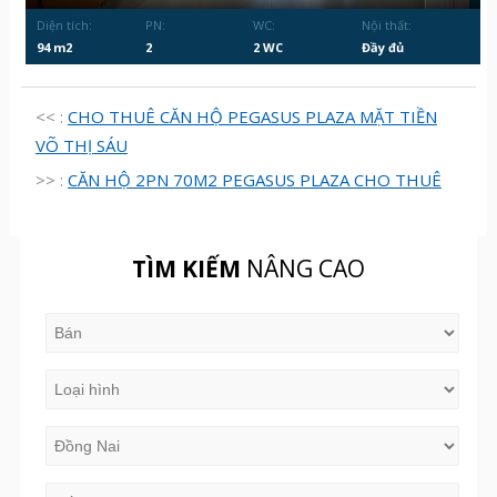
Diện tích:
PN:
WC:
Nội thất:
94 m2
2
2 WC
Đầy đủ
<< :
CHO THUÊ CĂN HỘ PEGASUS PLAZA MẶT TIỀN
VÕ THỊ SÁU
>> :
CĂN HỘ 2PN 70M2 PEGASUS PLAZA CHO THUÊ
TÌM KIẾM
NÂNG CAO