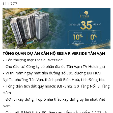
111 777
TỔNG QUAN DỰ ÁN CĂN HỘ RESIA RIVERSIDE TÂN VẠN
– Tên thương mại: Fresia Riverside
– Chủ đầu tư: Công ty cổ phần đĩa ốc Tân Vạn (TV Holdings)
– Vị trí: Nằm ngay mặt tiền đường số 395 đường Bùi Hữu
Nghĩa, phường Tân Vạn, thành phố Biên Hoà, tỉnh Đồng Nai.
– Tổng diện tích đất quy hoạch: 9,873m2, 30 Tầng Nổi, 3 Tầng
Hầm
– Đơn vị xây dựng: Top 5 nhà thầu xây dựng uy tín nhất Việt
Nam
– Quy mô: 3 khối tháp, 30 tầng cao, tổng sản phẩm: 1.153 căn