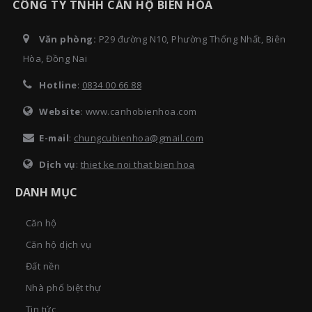
CÔNG TY TNHH CĂN HỘ BIÊN HÒA
Văn phòng:
P29 đường N10, Phường Thống Nhất, Biên
Hòa, Đồng Nai
Hotline
:
0834 00 66 88
Website
: www.canhobienhoa.com
E-mail
:
chungcubienhoa@gmail.com
Dịch vụ
:
thiet ke noi that bien hoa
DANH MỤC
Căn hộ
Căn hộ dịch vụ
Đất nền
Nhà phố biệt thự
Tin tức