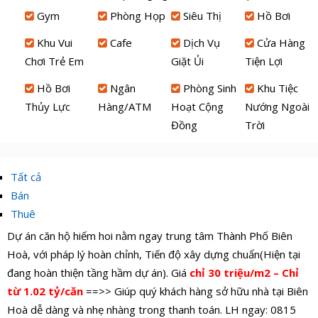
Gym
Phòng Họp
Siêu Thị
Hồ Bơi
Khu Vui
Cafe
Dịch Vụ
Cửa Hàng
Chơi Trẻ Em
Giặt Ủi
Tiện Lợi
Hồ Bơi
Ngân
Phòng Sinh
Khu Tiệc
Thủy Lực
Hàng/ATM
Hoạt Cộng
Nướng Ngoài
Đồng
Trời
Tất cả
Bán
Thuê
Dự án căn hộ hiếm hoi nằm ngay trung tâm Thành Phố Biên
Hoà, với pháp lý hoàn chỉnh, Tiến độ xây dựng chuẩn(Hiện tại
đang hoàn thiện tầng hầm dự án). Giá
chỉ 30 triệu/m2 – Chỉ
từ 1.02 tỷ/căn
==>> Giúp quý khách hàng sở hữu nhà tại Biên
Hoà dễ dàng và nhẹ nhàng trong thanh toán. LH ngay: 0815