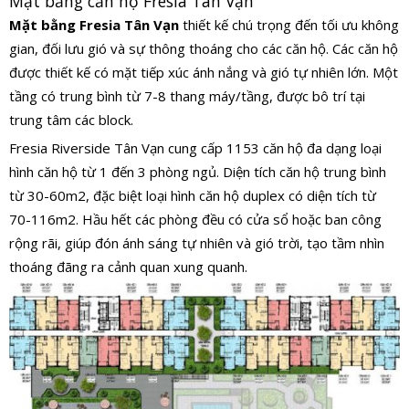
Mặt bằng căn hộ Fresia Tân Vạn
Mặt bằng Fresia Tân Vạn
thiết kế chú trọng đến tối ưu không
gian, đối lưu gió và sự thông thoáng cho các căn hộ. Các căn hộ
được thiết kế có mặt tiếp xúc ánh nắng và gió tự nhiên lớn. Một
tầng có trung bình từ 7-8 thang máy/tầng, được bô trí tại
trung tâm các block.
Fresia Riverside Tân Vạn cung cấp 1153 căn hộ đa dạng loại
hình căn hộ từ 1 đến 3 phòng ngủ. Diện tích căn hộ trung bình
từ 30-60m2, đặc biệt loại hình căn hộ duplex có diện tích từ
70-116m2. Hầu hết các phòng đều có cửa sổ hoặc ban công
rộng rãi, giúp đón ánh sáng tự nhiên và gió trời, tạo tầm nhìn
thoáng đãng ra cảnh quan xung quanh.