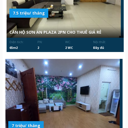
7.5 triệu/ tháng
CĂN HỘ SƠN AN PLAZA 2PN CHO THUÊ GIÁ RẺ
Diện tích:
PN:
WC:
Nội thất:
65m2
2
2 WC
Đầy đủ
7 triệu/ tháng