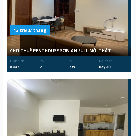
13 triệu/ tháng
CHO THUÊ PENTHOUSE SƠN AN FULL NỘI THẤT
Diện tích:
PN:
WC:
Nội thất:
83m2
2
2 WC
Đầy đủ