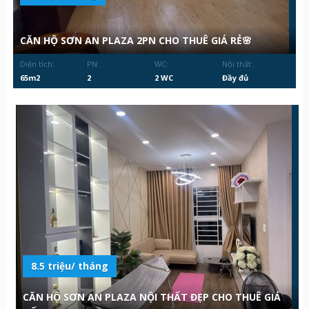
CĂN HỘ SƠN AN PLAZA 2PN CHO THUÊ GIÁ RẺ🌸
Diện tích:
PN:
WC:
Nội thất:
65m2
2
2 WC
Đầy đủ
8.5 triệu/ tháng
CĂN HỘ SƠN AN PLAZA NỘI THẤT ĐẸP CHO THUÊ GIÁ