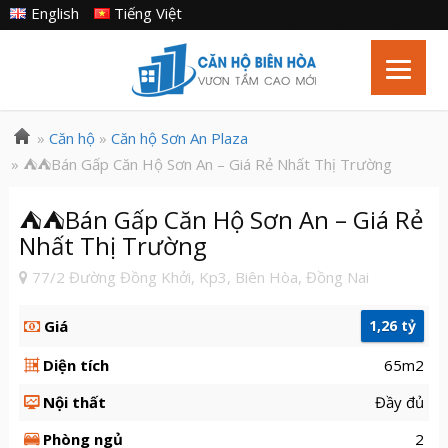
English
Tiếng Việt
»
Căn hộ
»
Căn hộ Sơn An Plaza
» ⛺️⛺️Bán Gấp Căn Hộ Sơn An – Giá Rẻ Nhất Thị Trường
⛺️⛺️Bán Gấp Căn Hộ Sơn An – Giá Rẻ
Nhất Thị Trường
77/2 Đường Đồng Khởi, Kp3, Biên Hòa, Đồng Nai
Giá
1,26 tỷ
Diện tích
65m2
Nội thất
Đầy đủ
Phòng ngủ
2