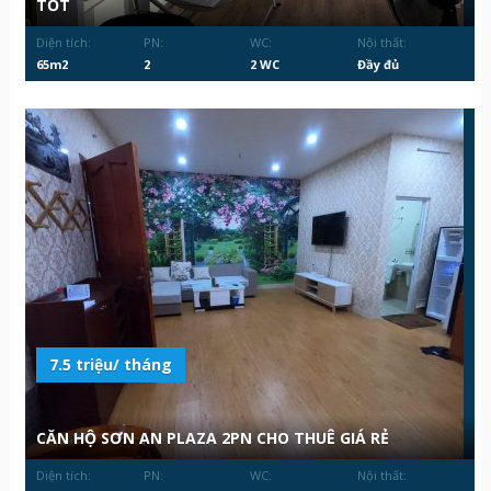
TỐT
Diện tích:
PN:
WC:
Nội thất:
65m2
2
2 WC
Đầy đủ
7.5 triệu/ tháng
CĂN HỘ SƠN AN PLAZA 2PN CHO THUÊ GIÁ RẺ
Diện tích:
PN:
WC:
Nội thất: