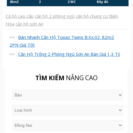
65m2
2
2 WC
Đầy đủ
Că hộ cao cấp
căn hộ 2 phòng ngủ
căn hộ chung cư Biên
Hòa
căn hộ sơn An
<< :
Bán Nhanh Căn Hộ Topaz Twins B.Xx.02 82m2
2PN Giá Tốt
>> :
Căn Hộ Trống 2 Phòng Ngủ Sơn An Bán Giá 1,3 Tỷ
TÌM KIẾM
NÂNG CAO