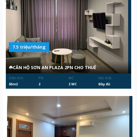
7.5 triệu/tháng
☘️CĂN HỘ SƠN AN PLAZA 2PN CHO THUÊ
Diện tích:
PN:
WC:
Nội thất:
65m2
2
2 WC
Đầy đủ