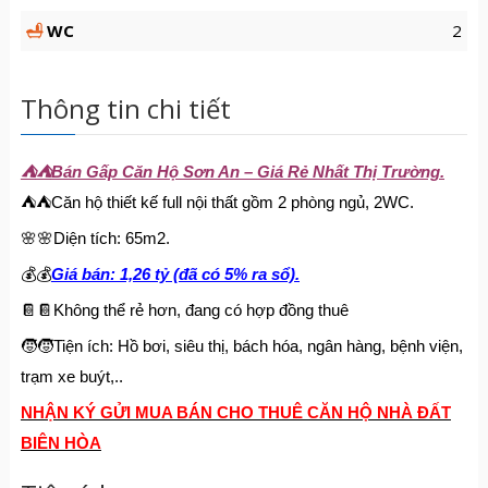
WC
2
Thông tin chi tiết
⛺️
⛺️
Bán Gấp Căn Hộ Sơn An – Giá Rẻ Nhất Thị Trường.
⛺️
⛺️
Căn hộ thiết kế full nội thất gồm 2 phòng ngủ, 2WC.
🌸
🌸
Diện tích: 65m2.
💰
💰
Giá bán: 1,26 tỷ (đã có 5% ra sổ).
📔
📔
Không thể rẻ hơn, đang có hợp đồng thuê
🧒
🧒
Tiện ích: Hồ bơi, siêu thị, bách hóa, ngân hàng, bệnh viện,
trạm xe buýt,..
NHẬN KÝ GỬI MUA BÁN CHO THUÊ CĂN HỘ NHÀ ĐẤT
BIÊN HÒA