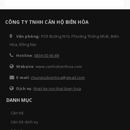
CÔNG TY TNHH CĂN HỘ BIÊN HÒA
Văn phòng:
P29 đường N10, Phường Thống Nhất, Biên
Hòa, Đồng Nai
Hotline
:
0834 00 66 88
Website
: www.canhobienhoa.com
E-mail
:
chungcubienhoa@gmail.com
Dịch vụ
:
thiet ke noi that bien hoa
DANH MỤC
Căn hộ
Căn hộ dịch vụ