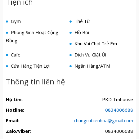
Tiện ích
Gym
Thẻ Từ
Phòng Sinh Hoạt Cộng
Hồ Bơi
Đồng
Khu Vui Chơi Trẻ Em
Cafe
Dịch Vụ Giặt Ủi
Cửa Hàng Tiện Lợi
Ngân Hàng/ATM
Thông tin liên hệ
Họ tên:
PKD Tmhouse
Hotline:
0834006688
Email:
chungcubienhoa@gmail.com
Zalo/viber:
0834006688