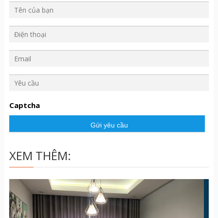
Y
ê
u
Captcha
c
ầ
u
XEM THÊM: