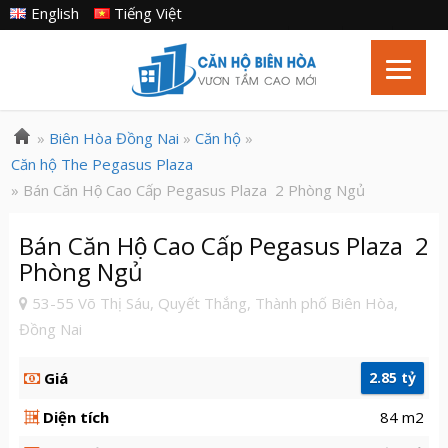
English
Tiếng Việt
»
Biên Hòa Đồng Nai
»
Căn hộ
»
Căn hộ The Pegasus Plaza
» Bán Căn Hộ Cao Cấp Pegasus Plaza 2 Phòng Ngủ
Bán Căn Hộ Cao Cấp Pegasus Plaza 2
Phòng Ngủ
53-55 Võ Thị Sáu, Quyết Thắng, Thành phố Biên Hòa,
Đồng Nai
Giá
2.85 tỷ
Diện tích
84 m2