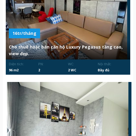
16tr/tháng
Cho thuê hoặc bán căn hộ Luxury Pegasus tầng cao,
view đẹp.
Diện tích:
PN:
WC:
Nội thất:
96 m2
2
2 WC
Đầy đủ