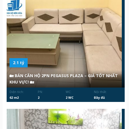
2.1 tỷ
🏡 BÁN CĂN HỘ 2PN PEGASUS PLAZA – GIÁ TỐT NHẤT
KHU VỰC! 🏡
Diện tích:
PN:
WC:
Nội thất:
62 m2
2
2 WC
Đầy đủ