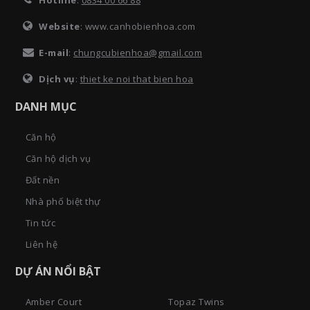
Hotline
:
0834 00 66 88
Website
: www.canhobienhoa.com
E-mail
:
chungcubienhoa@gmail.com
Dịch vụ
:
thiet ke noi that bien hoa
DANH MỤC
Căn hộ
Căn hộ dịch vụ
Đất nền
Nhà phố biệt thự
Tin tức
Liên hệ
DỰ ÁN NỔI BẬT
Amber Court
Topaz Twins