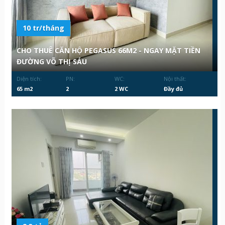
10 tr/tháng
CHO THUÊ CĂN HỘ PEGASUS 66M2 - NGAY MẶT TIỀN
ĐƯỜNG VÕ THỊ SÁU
Diện tích:
PN:
WC:
Nội thất:
65 m2
2
2 WC
Đầy đủ