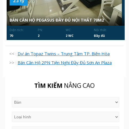
2.3 tỷ
BÁN CĂN HỘ PEGASUS ĐẦY ĐỦ NỘI THẤT 70M2
Diện tích:
PN:
WC:
Nội thất:
70
2
2 WC
Đầy đủ
<< :
Dự án Topaz Twins – Trung Tâm TP. Biên Hòa
>> :
Bán Căn Hộ 2PN Tiện Nghi Đầy Đủ Sơn An Plaza
TÌM KIẾM
NÂNG CAO