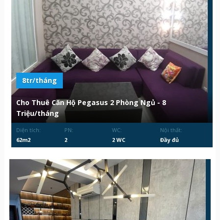
8tr/tháng
Cho Thuê Căn Hộ Pegasus 2 Phòng Ngủ - 8
Triệu/tháng
Diện tích:
PN:
WC:
Nội thất:
62m2
2
2 WC
Đầy đủ