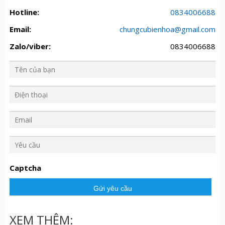
Hotline:
0834006688
Email:
chungcubienhoa@gmail.com
Zalo/viber:
0834006688
Y
ê
u
Captcha
c
ầ
u
XEM THÊM: