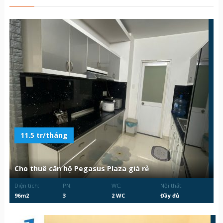
11.5 tr/tháng
Cho thuê căn hộ Pegasus Plaza giá rẻ
Diện tích:
PN:
WC:
Nội thất:
96m2
3
2 WC
Đầy đủ