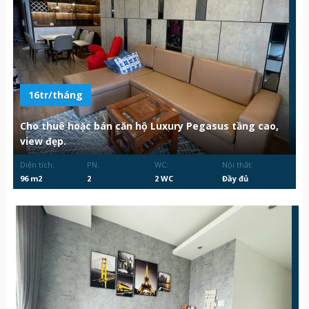
16tr/tháng
Cho thuê hoặc bán căn hộ Luxury Pegasus tầng cao,
view đẹp.
Diện tích:
PN:
WC:
Nội thất:
96 m2
2
2 WC
Đầy đủ