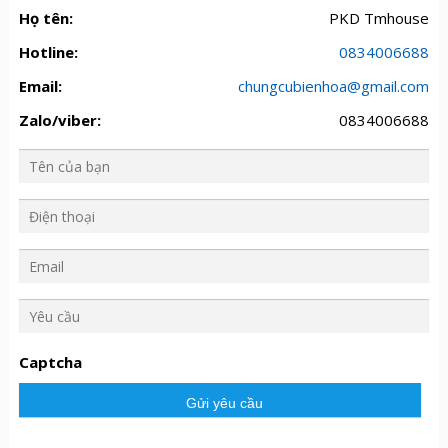
Họ tên:
PKD Tmhouse
Hotline:
0834006688
Email:
chungcubienhoa@gmail.com
Zalo/viber:
0834006688
Y
ê
u
Captcha
c
ầ
u