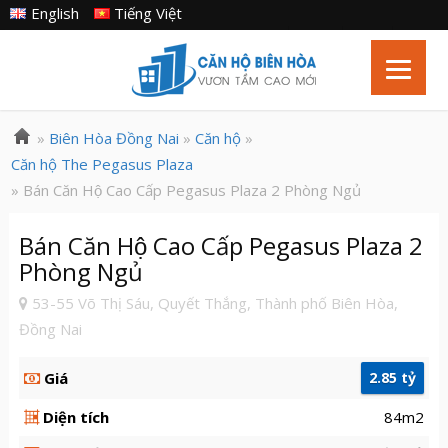
English
Tiếng Việt
»
Biên Hòa Đồng Nai
»
Căn hộ
»
Căn hộ The Pegasus Plaza
» Bán Căn Hộ Cao Cấp Pegasus Plaza 2 Phòng Ngủ
Bán Căn Hộ Cao Cấp Pegasus Plaza 2
Phòng Ngủ
53-55 Võ Thị Sáu, Quyết Thắng, Thành phố Biên Hòa,
Đồng Nai
Giá
2.85 tỷ
Diện tích
84m2