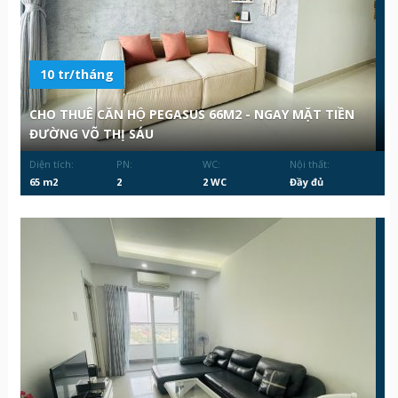
10 tr/tháng
CHO THUÊ CĂN HỘ PEGASUS 66M2 - NGAY MẶT TIỀN
ĐƯỜNG VÕ THỊ SÁU
Diện tích:
PN:
WC:
Nội thất:
65 m2
2
2 WC
Đầy đủ