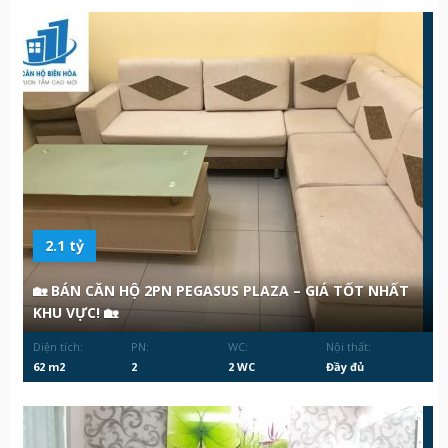
2.1 tỷ
🏡 BÁN CĂN HỘ 2PN PEGASUS PLAZA – GIÁ TỐT NHẤT
KHU VỰC! 🏡
Diện tích:
PN:
WC:
Nội thất:
62 m2
2
2 WC
Đầy đủ