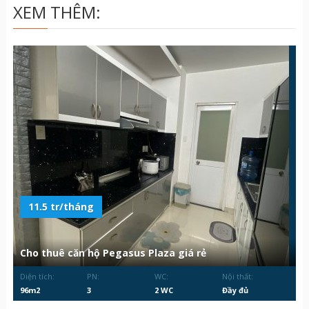
XEM THÊM:
11.5 tr/tháng
Cho thuê căn hộ Pegasus Plaza giá rẻ
Diện tích:
PN:
WC:
Nội thất:
96m2
3
2 WC
Đầy đủ