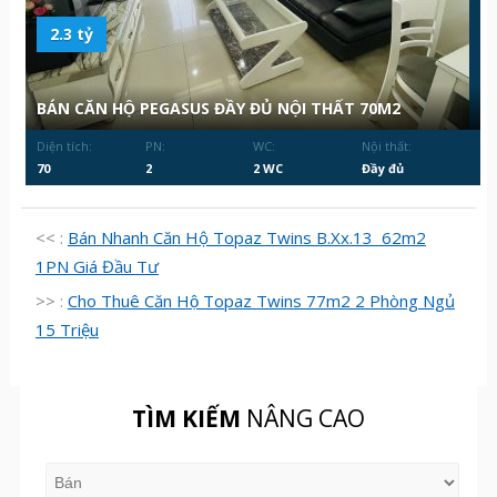
2.3 tỷ
BÁN CĂN HỘ PEGASUS ĐẦY ĐỦ NỘI THẤT 70M2
Diện tích:
PN:
WC:
Nội thất:
70
2
2 WC
Đầy đủ
<< :
Bán Nhanh Căn Hộ Topaz Twins B.Xx.13 62m2
1PN Giá Đầu Tư
>> :
Cho Thuê Căn Hộ Topaz Twins 77m2 2 Phòng Ngủ
15 Triệu
TÌM KIẾM
NÂNG CAO