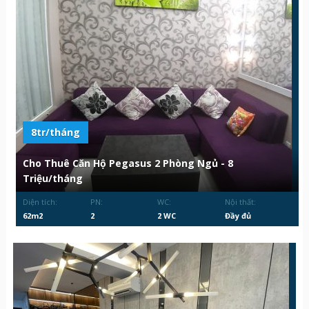
8tr/tháng
Cho Thuê Căn Hộ Pegasus 2 Phòng Ngủ - 8
Triệu/tháng
Diện tích:
PN:
WC:
Nội thất:
62m2
2
2 WC
Đầy đủ