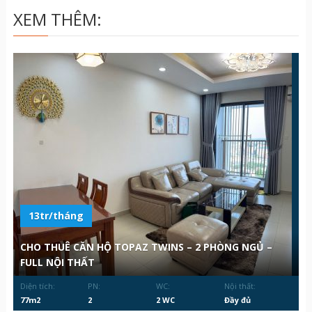
XEM THÊM:
13tr/tháng
CHO THUÊ CĂN HỘ TOPAZ TWINS – 2 PHÒNG NGỦ –
FULL NỘI THẤT
Diện tích:
PN:
WC:
Nội thất:
77m2
2
2 WC
Đầy đủ