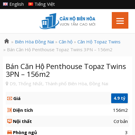
English
Tiếng Việt
»
Biên Hòa Đồng Nai
»
Căn hộ
»
Căn Hộ Topaz Twins
» Bán Căn Hộ Penthouse Topaz Twins 3PN – 156m2
Bán Căn Hộ Penthouse Topaz Twins
3PN – 156m2
D9, Thống Nhất, Thành phố Biên Hòa, Đồng Nai
Giá
4.9 tỷ
Diện tích
156m2
Nội thất
Cơ bản
Phòng ngủ
3