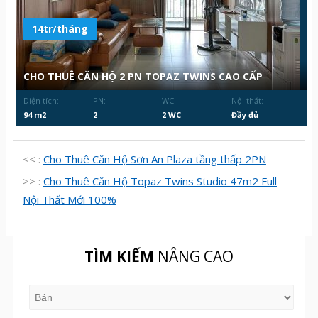
14tr/tháng
CHO THUÊ CĂN HỘ 2 PN TOPAZ TWINS CAO CẤP
Diện tích:
PN:
WC:
Nội thất:
94 m2
2
2 WC
Đầy đủ
<< :
Cho Thuê Căn Hộ Sơn An Plaza tầng thấp 2PN
>> :
Cho Thuê Căn Hộ Topaz Twins Studio 47m2 Full
Nội Thất Mới 100%
TÌM KIẾM
NÂNG CAO