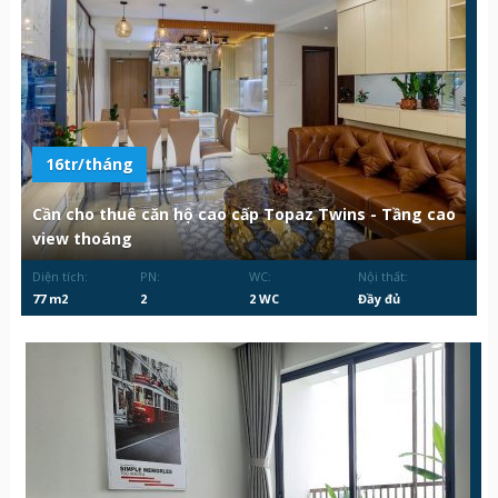
16tr/tháng
Cần cho thuê căn hộ cao cấp Topaz Twins - Tầng cao
view thoáng
Diện tích:
PN:
WC:
Nội thất:
77 m2
2
2 WC
Đầy đủ