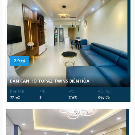
2.9 tỷ
BÁN CĂN HỘ TOPAZ TWINS BIÊN HÒA
Diện tích:
PN:
WC:
Nội thất:
77 m2
2
2 WC
Đầy đủ