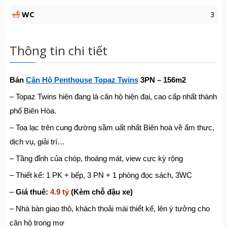
WC
3
Thông tin chi tiết
Bán
Căn Hộ Penthouse Topaz Twins
3PN – 156m2
– Topaz Twins hiện đang là căn hộ hiện đại, cao cấp nhất thành
phố Biên Hòa.
– Toạ lạc trên cung đường sầm uất nhất Biên hoà về ẩm thưc,
dịch vụ, giải trí…
– Tầng đỉnh của chóp, thoáng mát, view cực kỳ rộng
– Thiết kế: 1 PK + bếp, 3 PN + 1 phòng đọc sách, 3WC
–
Giá thuê:
4.9 tỷ
(Kèm chỗ đậu xe)
– Nhà bàn giao thô, khách thoải mái thiết kế, lên ý tưởng cho
căn hộ trong mơ