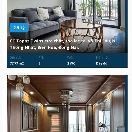
2.9 tỷ
CC Topaz Twins cực chất, tọa lạc tại Võ Thị Sáu, p
Thống Nhất, Biên Hòa, Đồng Nai.
Diện tích:
PN:
WC:
Nội thất:
77.77 m2
2
2 WC
Đầy đủ