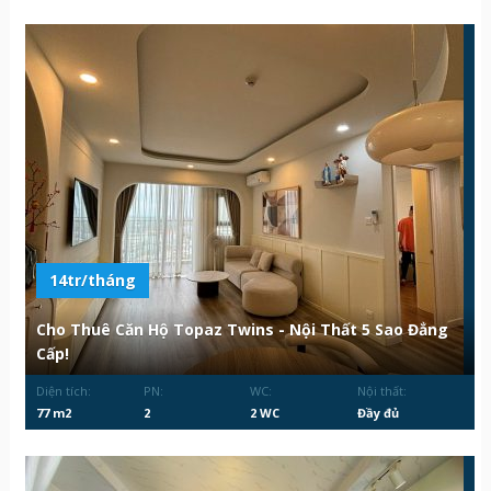
14tr/tháng
Cho Thuê Căn Hộ Topaz Twins - Nội Thất 5 Sao Đẳng
Cấp!
Diện tích:
PN:
WC:
Nội thất:
77 m2
2
2 WC
Đầy đủ