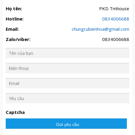
Họ tên:
PKD Tmhouse
Hotline:
0834006688
Email:
chungcubienhoa@gmail.com
Zalo/viber:
0834006688
Y
ê
u
Captcha
c
ầ
u