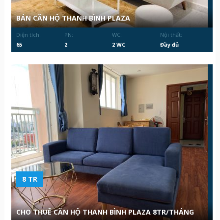
BÁN CĂN HỘ THANH BÌNH PLAZA
Diện tích:
PN:
WC:
Nội thất:
65
2
2 WC
Đầy đủ
8 TR
CHO THUÊ CĂN HỘ THANH BÌNH PLAZA 8TR/THÁNG