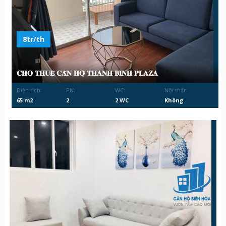
8tr/th
𝐂𝐇𝐎 𝐓𝐇𝐔𝐄̂ 𝐂𝐀̆𝐍 𝐇𝐎̣̂ 𝐓𝐇𝐀𝐍𝐇 𝐁𝐈̀𝐍𝐇 𝐏𝐋𝐀𝐙𝐀
Diện tích:
PN:
WC:
Nội thất:
65 m2
2
2 WC
Không