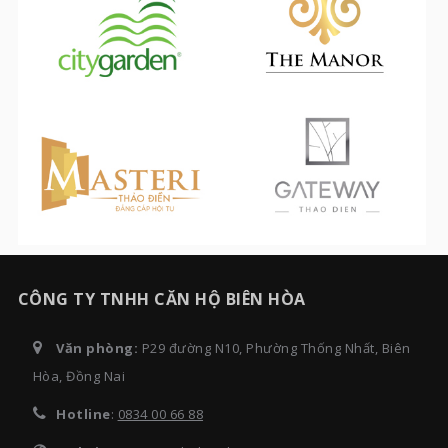
CÔNG TY TNHH CĂN HỘ BIÊN HÒA
Văn phòng:
P29 đường N10, Phường Thống Nhất, Biên
Hòa, Đồng Nai
Hotline
:
0834 00 66 88