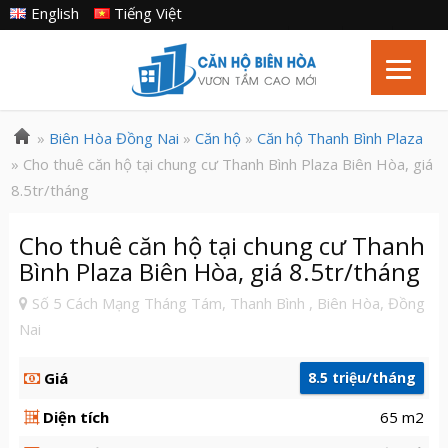
English
Tiếng Việt
»
Biên Hòa Đồng Nai
»
Căn hộ
»
Căn hộ Thanh Bình Plaza
» Cho thuê căn hộ tại chung cư Thanh Bình Plaza Biên Hòa, giá
8.5tr/tháng
Cho thuê căn hộ tại chung cư Thanh
Bình Plaza Biên Hòa, giá 8.5tr/tháng
Số 5 Cách Mạng Tháng Tám, Thanh Bình , Biên Hòa, Đồng
Nai
Giá
8.5 triệu/tháng
Diện tích
65 m2