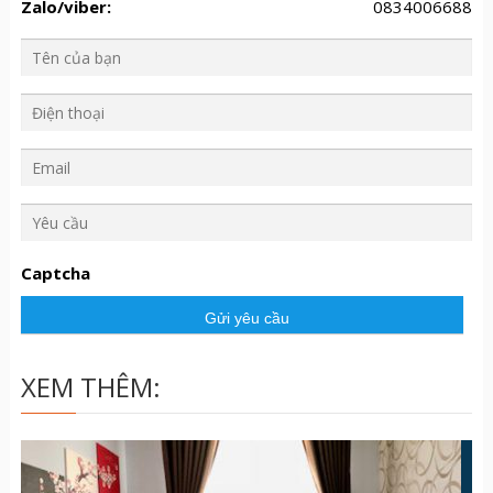
Zalo/viber:
0834006688
Y
ê
u
Captcha
c
ầ
u
XEM THÊM: