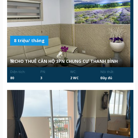
8 triệu/ tháng
🌺CHO THUÊ CĂN HỘ 3PN CHUNG CƯ THANH BÌNH
Diện tích:
PN:
WC:
Nội thất:
80
3
2 WC
Đầy đủ