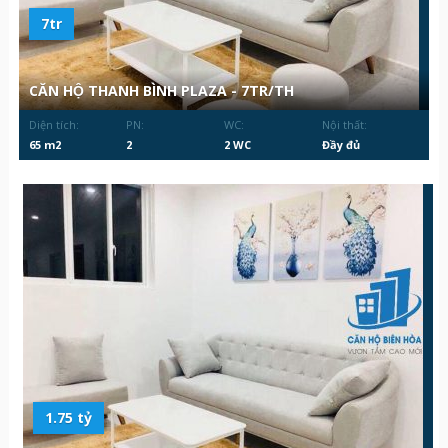
7tr
CĂN HỘ THANH BÌNH PLAZA - 7TR/TH
Diện tích:
PN:
WC:
Nội thất:
65 m2
2
2 WC
Đầy đủ
1.75 tỷ