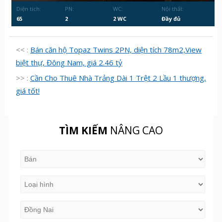
Diện tích:
PN:
WC:
Nội thất:
65
2
2 WC
Đầy đủ
<< :
Bán căn hộ Topaz Twins 2PN, diện tích 78m2,View
biệt thự, Đông Nam, giá 2.46 tỷ
>> :
Cần Cho Thuê Nhà Trảng Dài 1 Trệt 2 Lầu 1 thượng,
giá tốt!
TÌM KIẾM
NÂNG CAO