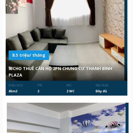
8.5 triệu/ tháng
🌺CHO THUÊ CĂN HỘ 2PN CHUNG CƯ THANH BÌNH
PLAZA
Diện tích:
PN:
WC:
Nội thất:
65m2
2
2 WC
Đầy đủ