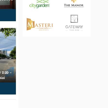
ư D2D –
Nai