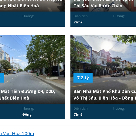
ng Nhất Biên Hoà
Thị Sáu Vài Bước Chân
Hướng:
Diện tích:
Hướng:
72m2
ỷ
7.2 tỷ
 Mặt Tiền Đường D4, D2D,
Bán Nhà Mặt Phố Khu Dân C
hất Biên Hoà
Võ Thị Sáu, Biên Hòa - Đồng 
Hướng:
Diện tích:
Hướng:
Đông
72m2
ễn Văn Hoa 100m