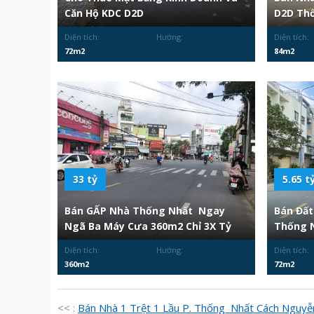
Căn Hộ KDC D2D
D2D Thố
Diện tích:
Hướng:
Diện tích:
72m2
84m2
33 tỷ
5.65 t
Bán GẤP Nhà Thống Nhất Ngay
Bán Đất
Ngã Ba Máy Cưa 360m2 Chỉ 3X Tỷ
Thống N
Diện tích:
Hướng:
Diện tích:
360m2
72m2
<< :
Bán Nhà 1 Trệt 1 Lầu P. Thống Nhất Cách Nguy