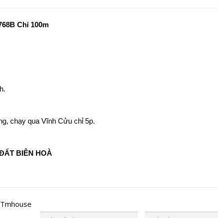
768B Chỉ 100m
h.
g, chạy qua Vĩnh Cửu chỉ 5p.
ẤT BIÊN HOÀ
 Tmhouse