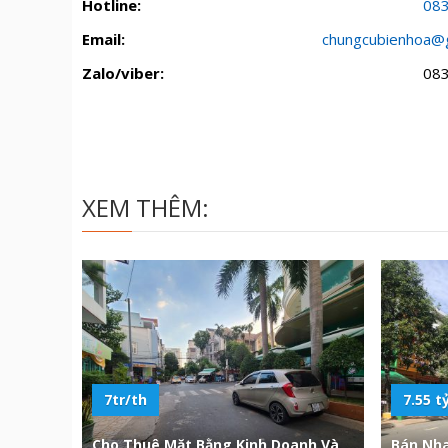
Hotline:
08
Email:
chungcubienhoa@
Zalo/viber:
08
XEM THÊM:
7tr/th
7.55 t
Cho Thuê Mặt Bằng Kinh Doanh Và
Bán Nh