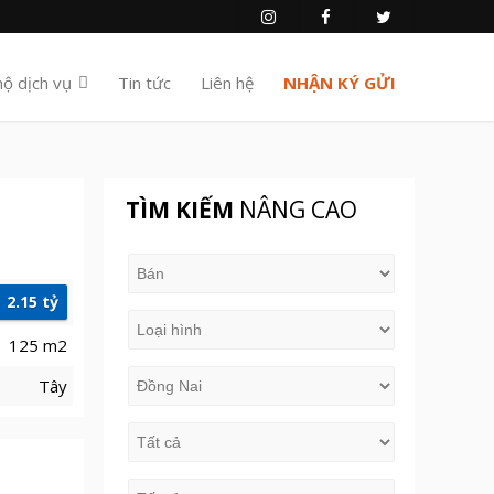
hộ dịch vụ
Tin tức
Liên hệ
NHẬN KÝ GỬI
TÌM KIẾM
NÂNG CAO
2.15 tỷ
125 m2
Tây