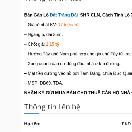
Bán Gấp Lô
Đất Tr
ảng Dài
SHR CLN, Cách Tỉnh Lộ 
– Giá rẻ nhất KV:
17 triệu/m2.
– Ngang 5, dài 25m.
– Chốt giá:
2,15 tỷ
– Hướng Tây ghé Nam phù hợp cho gia chủ Tây tứ trạc
– Xung quanh dân cư đông đúc, nhà ở kín đường.
– Mặt tiền đường vào hồ bơi Tám Đáng, chùa Đức Quan
– MSP: ĐB69. TDA.
NHẬN KÝ GỬI MUA BÁN CHO THUÊ CĂN HỘ NHÀ Đ
Thông tin liên hệ
Họ tên:
PKD