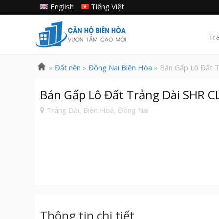
English
Tiếng Việt
Tr
»
Đất nền
»
Đồng Nai Biên Hòa
» Bán Gấp Lô Đất T
Bán Gấp Lô Đất Trảng Dài SHR 
Trảng Dài, Biên Hoà, Đồng Nai
Thông tin chi tiết