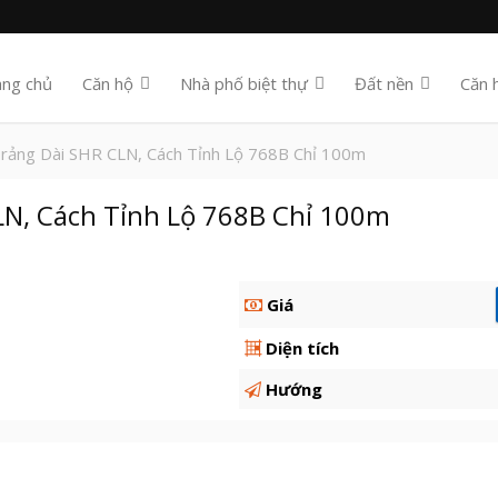
ang chủ
Căn hộ
Nhà phố biệt thự
Đất nền
Căn 
rảng Dài SHR CLN, Cách Tỉnh Lộ 768B Chỉ 100m
CLN, Cách Tỉnh Lộ 768B Chỉ 100m
Giá
Diện tích
Hướng