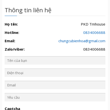
Thông tin liên hệ
Họ tên:
PKD Tmhouse
Hotline:
0834006688
Email:
chungcubienhoa@gmail.com
Zalo/viber:
0834006688
Y
ê
u
Captcha
c