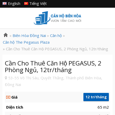
English
Tiếng Việt
»
Biên Hòa Đồng Nai
»
Căn hộ
»
Căn hộ The Pegasus Plaza
» Cần Cho Thuê Căn Hộ PEGASUS, 2 Phòng Ngủ, 12tr/tháng
Cần Cho Thuê Căn Hộ PEGASUS, 2
Phòng Ngủ, 12tr/tháng
53-55 Võ Thị Sáu, Quyết Thắng, Thành phố Biên Hòa,
Đồng Nai
Giá
12 tr/tháng
Diện tích
65 m2