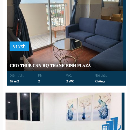
8tr/th
𝐂𝐇𝐎 𝐓𝐇𝐔𝐄̂ 𝐂𝐀̆𝐍 𝐇𝐎̣̂ 𝐓𝐇𝐀𝐍𝐇 𝐁𝐈̀𝐍𝐇 𝐏𝐋𝐀𝐙𝐀
Diện tích:
PN:
WC:
Nội thất:
65 m2
2
2 WC
Không