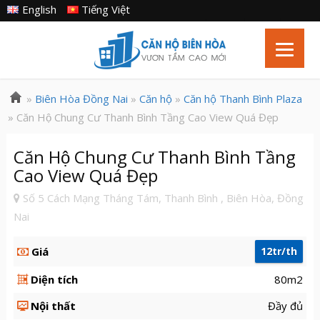
English
Tiếng Việt
»
Biên Hòa Đồng Nai
»
Căn hộ
»
Căn hộ Thanh Bình Plaza
» Căn Hộ Chung Cư Thanh Bình Tầng Cao View Quá Đẹp
Căn Hộ Chung Cư Thanh Bình Tầng
Cao View Quá Đẹp
Số 5 Cách Mạng Tháng Tám, Thanh Bình , Biên Hòa, Đồng
Nai
Giá
12tr/th
Diện tích
80m2
Nội thất
Đầy đủ