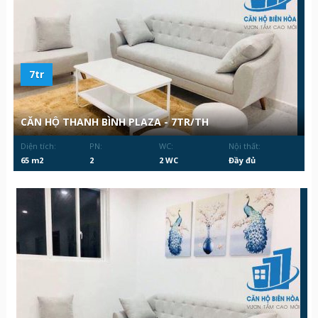
7tr
CĂN HỘ THANH BÌNH PLAZA - 7TR/TH
Diện tích:
PN:
WC:
Nội thất:
65 m2
2
2 WC
Đầy đủ