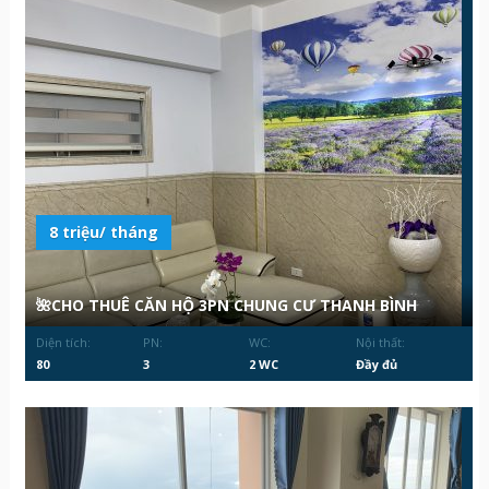
8 triệu/ tháng
🌺CHO THUÊ CĂN HỘ 3PN CHUNG CƯ THANH BÌNH
Diện tích:
PN:
WC:
Nội thất:
80
3
2 WC
Đầy đủ