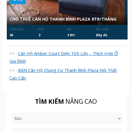
CHO THUÊ CĂN HỘ THANH BÌNH PLAZA 8TR/THÁNG
Diện tích:
PN:
WC:
Nội thất:
65
2
2 WC
Đầy đủ
<< :
Căn Hộ Amber Court Diện Tích Lớn – Thích Hợp Ở
Gia Đình
>> :
BÁN Căn Hộ Chung Cư Thanh Bình Plaza Nội Thất
Cao Cấp
TÌM KIẾM
NÂNG CAO