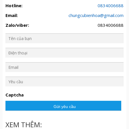
Hotline:
0834006688
Email:
chungcubienhoa@gmail.com
Zalo/viber:
0834006688
Y
ê
u
Captcha
c
ầ
u
XEM THÊM: