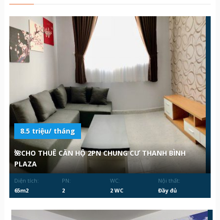
8.5 triệu/ tháng
🌺CHO THUÊ CĂN HỘ 2PN CHUNG CƯ THANH BÌNH
PLAZA
Diện tích:
PN:
WC:
Nội thất:
65m2
2
2 WC
Đầy đủ