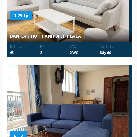
1.75 tỷ
BÁN CĂN HỘ THANH BÌNH PLAZA
Diện tích:
PN:
WC:
Nội thất:
65
2
2 WC
Đầy đủ
8 TR