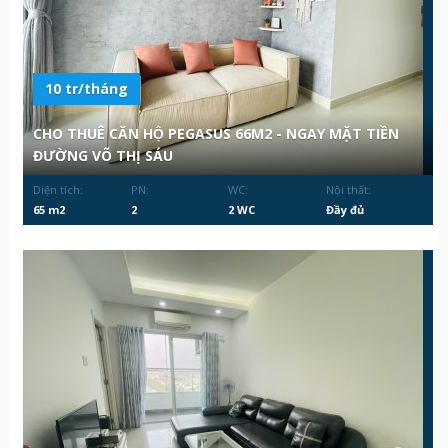
10 tr/tháng
CHO THUÊ CĂN HỘ PEGASUS 66M2 - NGAY MẶT TIỀN
ĐƯỜNG VÕ THỊ SÁU
Diện tích:
PN:
WC:
Nội thất:
65 m2
2
2 WC
Đầy đủ