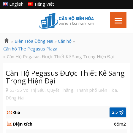
English
Tiếng Việt
»
Biên Hòa Đồng Nai
»
Căn hộ
»
Căn hộ The Pegasus Plaza
» Căn Hộ Pegasus Được Thiết Kế Sang Trọng Hiện Đại
Căn Hộ Pegasus Được Thiết Kế Sang
Trọng Hiện Đại
53-55 Võ Thị Sáu, Quyết Thắng, Thành phố Biên Hòa,
Đồng Nai
Giá
2.5 tỷ
Diện tích
65m2