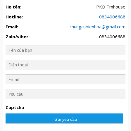
Họ tên:
PKD Tmhouse
Hotline:
0834006688
Email:
chungcubienhoa@gmail.com
Zalo/viber:
0834006688
Y
ê
u
Captcha
c
ầ
u