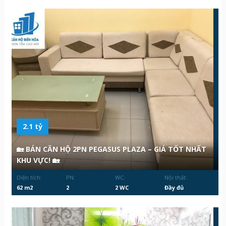
2.1 tỷ
🏡 BÁN CĂN HỘ 2PN PEGASUS PLAZA – GIÁ TỐT NHẤT
KHU VỰC! 🏡
Diện tích:
PN:
WC:
Nội thất:
62 m2
2
2 WC
Đầy đủ