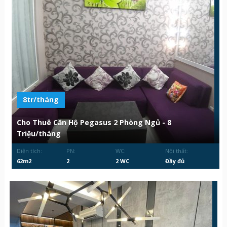
8tr/tháng
Cho Thuê Căn Hộ Pegasus 2 Phòng Ngủ - 8
Triệu/tháng
Diện tích:
PN:
WC:
Nội thất:
62m2
2
2 WC
Đầy đủ