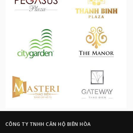
CÔNG TY TNHH CĂN HỘ BIÊN HÒA