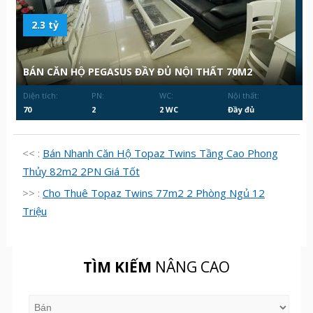
2.3 tỷ
BÁN CĂN HỘ PEGASUS ĐẦY ĐỦ NỘI THẤT 70M2
Diện tích:
PN:
WC:
Nội thất:
70
2
2 WC
Đầy đủ
<< :
Bán Nhanh Căn Hộ Topaz Twins Tầng Cao Phong
Thủy 82m2 2PN Giá Tốt
>> :
Cho Thuê Topaz Twins 77m2 2 Phòng Ngủ 12
Triệu
TÌM KIẾM
NÂNG CAO