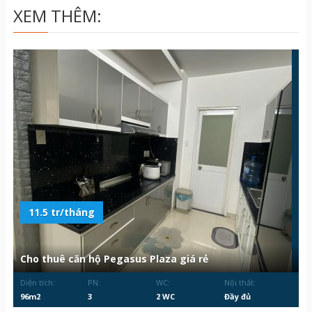
XEM THÊM:
11.5 tr/tháng
Cho thuê căn hộ Pegasus Plaza giá rẻ
Diện tích:
PN:
WC:
Nội thất:
96m2
3
2 WC
Đầy đủ