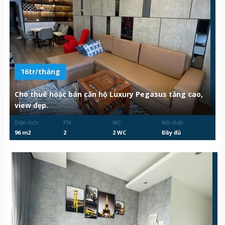
16tr/tháng
Cho thuê hoặc bán căn hộ Luxury Pegasus tầng cao,
view đẹp.
Diện tích:
PN:
WC:
Nội thất:
96 m2
2
2 WC
Đầy đủ