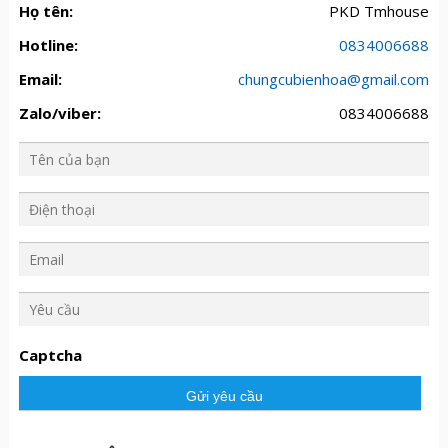
Họ tên:
PKD Tmhouse
Hotline:
0834006688
Email:
chungcubienhoa@gmail.com
Zalo/viber:
0834006688
Y
ê
u
Captcha
c
ầ
u