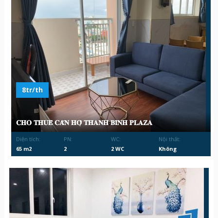
8tr/th
𝐂𝐇𝐎 𝐓𝐇𝐔𝐄̂ 𝐂𝐀̆𝐍 𝐇𝐎̣̂ 𝐓𝐇𝐀𝐍𝐇 𝐁𝐈̀𝐍𝐇 𝐏𝐋𝐀𝐙𝐀
Diện tích:
PN:
WC:
Nội thất:
65 m2
2
2 WC
Không