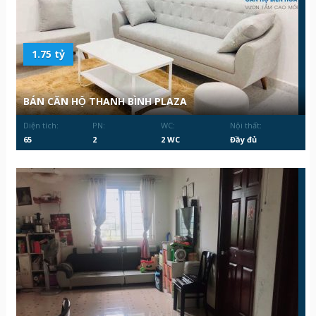
1.75 tỷ
BÁN CĂN HỘ THANH BÌNH PLAZA
Diện tích:
PN:
WC:
Nội thất:
65
2
2 WC
Đầy đủ