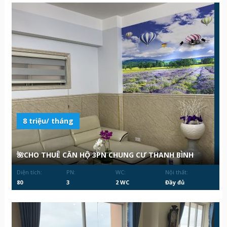
8 triệu/ tháng
🌺CHO THUÊ CĂN HỘ 3PN CHUNG CƯ THANH BÌNH
Diện tích:
PN:
WC:
Nội thất:
80
3
2 WC
Đầy đủ