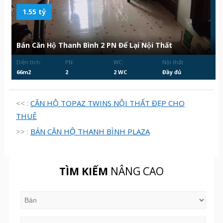
1.55 tỷ
Bán Căn Hộ Thanh Bình 2 PN Để Lại Nội Thất
Diện tích:
PN:
WC:
Nội thất:
66m2
2
2 WC
Đầy đủ
<< :
CĂN HỘ TOPAZ TWINS NỘI THẤT ĐẸP CHO
THUÊ
>> :
BÁN CĂN HỘ THANH BÌNH PLAZA
TÌM KIẾM
NÂNG CAO