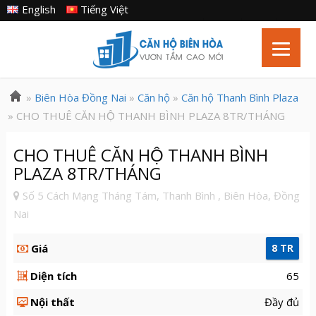
English
Tiếng Việt
»
Biên Hòa Đồng Nai
»
Căn hộ
»
Căn hộ Thanh Bình Plaza
» CHO THUÊ CĂN HỘ THANH BÌNH PLAZA 8TR/THÁNG
CHO THUÊ CĂN HỘ THANH BÌNH
PLAZA 8TR/THÁNG
Số 5 Cách Mạng Tháng Tám, Thanh Bình , Biên Hòa, Đồng
Nai
Giá
8 TR
Diện tích
65
Nội thất
Đầy đủ