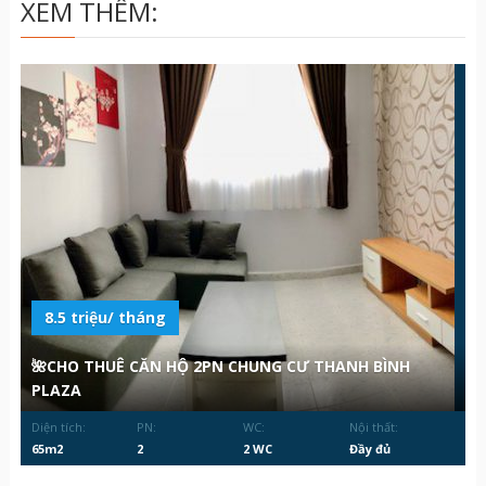
XEM THÊM:
8.5 triệu/ tháng
🌺CHO THUÊ CĂN HỘ 2PN CHUNG CƯ THANH BÌNH
PLAZA
Diện tích:
PN:
WC:
Nội thất:
65m2
2
2 WC
Đầy đủ