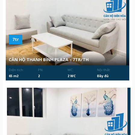
7tr
CĂN HỘ THANH BÌNH PLAZA - 7TR/TH
Diện tích:
PN:
WC:
Nội thất:
65 m2
2
2 WC
Đầy đủ