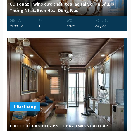
CC Topaz Twins cực chất, tọa lạc tại Võ Thị Sáu, p
Thống Nhất, Biên Hòa, Đồng Nai.
Diện tích:
PN:
WC:
Nội thất:
77.77 m2
2
2 WC
Đầy đủ
14tr/tháng
CHO THUÊ CĂN HỘ 2 PN TOPAZ TWINS CAO CẤP