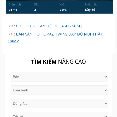
Diện tích:
PN:
WC:
Nội thất:
94 m2
2
2 WC
Đầy đủ
<< :
CHO THUÊ CĂN HỘ PEGASUS 60M2
>> :
BÁN CĂN HỘ TOPAZ TWINS ĐẦY ĐỦ NỘI THẤT
94M2
TÌM KIẾM
NÂNG CAO