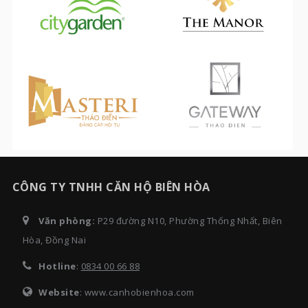
CÔNG TY TNHH CĂN HỘ BIÊN HÒA
Văn phòng:
P29 đường N10, Phường Thống Nhất, Biên
Hòa, Đồng Nai
Hotline
:
0834 00 66 88
Website
: www.canhobienhoa.com