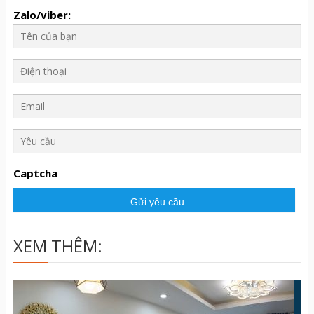
Zalo/viber:
Y
ê
u
Captcha
c
ầ
u
XEM THÊM: