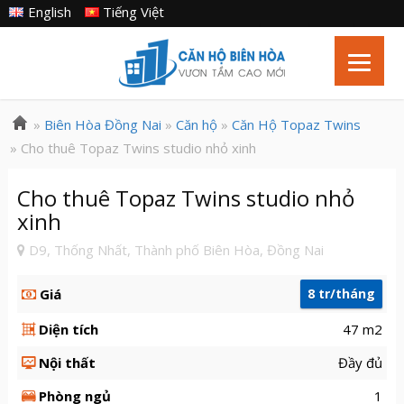
English
Tiếng Việt
»
Biên Hòa Đồng Nai
»
Căn hộ
»
Căn Hộ Topaz Twins
» Cho thuê Topaz Twins studio nhỏ xinh
Cho thuê Topaz Twins studio nhỏ
xinh
D9, Thống Nhất, Thành phố Biên Hòa, Đồng Nai
Giá
8 tr/tháng
Diện tích
47 m2
Nội thất
Đầy đủ
Phòng ngủ
1