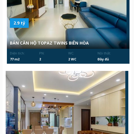
2.9 tỷ
BÁN CĂN HỘ TOPAZ TWINS BIÊN HÒA
Diện tích:
PN:
WC:
Nội thất:
77 m2
2
2 WC
Đầy đủ