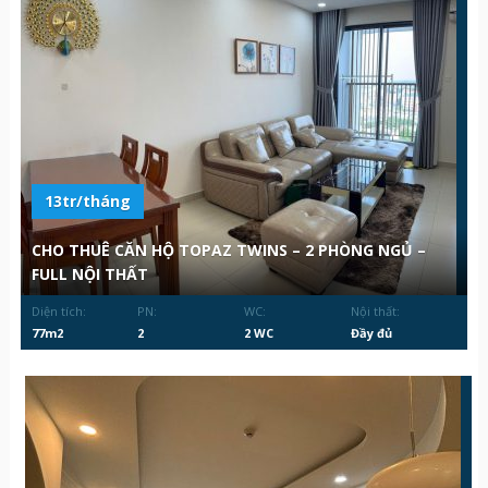
13tr/tháng
CHO THUÊ CĂN HỘ TOPAZ TWINS – 2 PHÒNG NGỦ –
FULL NỘI THẤT
Diện tích:
PN:
WC:
Nội thất:
77m2
2
2 WC
Đầy đủ