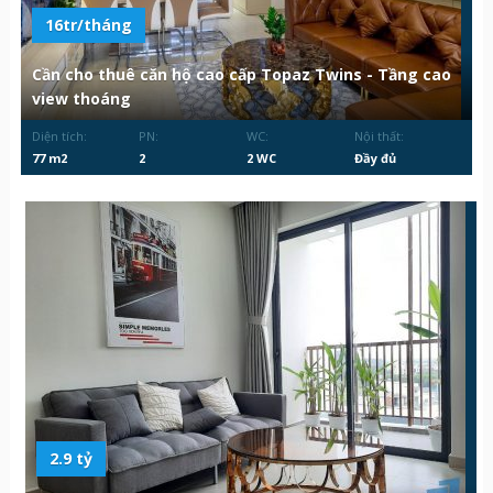
16tr/tháng
Cần cho thuê căn hộ cao cấp Topaz Twins - Tầng cao
view thoáng
Diện tích:
PN:
WC:
Nội thất:
77 m2
2
2 WC
Đầy đủ
2.9 tỷ