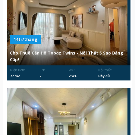
14tr/tháng
Cho Thuê Căn Hộ Topaz Twins - Nội Thất 5 Sao Đẳng
Cấp!
Diện tích:
PN:
WC:
Nội thất:
77 m2
2
2 WC
Đầy đủ