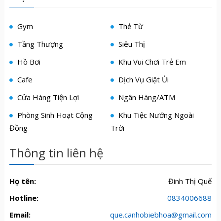
Gym
Thẻ Từ
Tầng Thượng
Siêu Thị
Hồ Bơi
Khu Vui Chơi Trẻ Em
Cafe
Dịch Vụ Giặt Ủi
Cửa Hàng Tiện Lợi
Ngân Hàng/ATM
Phòng Sinh Hoạt Cộng
Khu Tiệc Nướng Ngoài
Đồng
Trời
Thông tin liên hệ
Họ tên:
Đinh Thị Quế
Hotline:
0834006688
Email:
que.canhobiebhoa@gmail.com