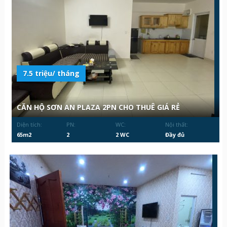
7.5 triệu/ tháng
CĂN HỘ SƠN AN PLAZA 2PN CHO THUÊ GIÁ RẺ
Diện tích:
PN:
WC:
Nội thất:
65m2
2
2 WC
Đầy đủ