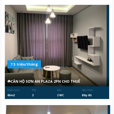
7.5 triệu/tháng
☘️CĂN HỘ SƠN AN PLAZA 2PN CHO THUÊ
Diện tích:
PN:
WC:
Nội thất:
65m2
2
2 WC
Đầy đủ