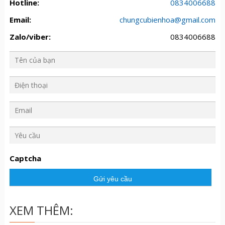
Hotline:
0834006688
Email:
chungcubienhoa@gmail.com
Zalo/viber:
0834006688
Y
ê
u
Captcha
c
ầ
u
XEM THÊM: