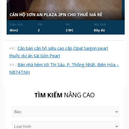
CĂN HỘ SƠN AN PLAZA 2PN CHO THUÊ GIÁ RẺ
Diện tích:
PN:
WC:
Nội thất:
65m2
2
2 WC
Đầy đủ
<< :
Cần bán căn hộ siêu cao cấp Opal Saigon pearl
thuộc dự án Sài Gòn Pearl
>> :
Bán nhà hẻm Võ Thị Sáu, P. Thống Nhất, Biên Hòa –
NB74TNH
TÌM KIẾM
NÂNG CAO