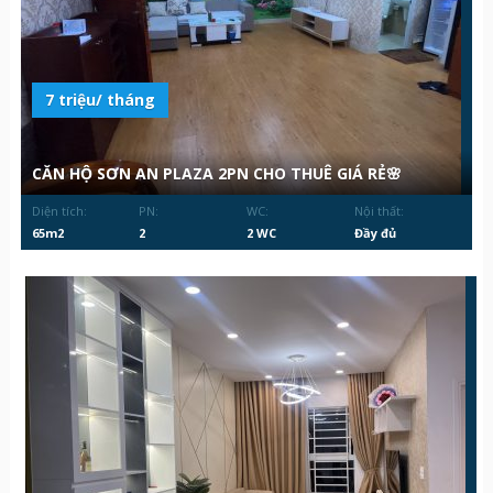
7 triệu/ tháng
CĂN HỘ SƠN AN PLAZA 2PN CHO THUÊ GIÁ RẺ🌸
Diện tích:
PN:
WC:
Nội thất:
65m2
2
2 WC
Đầy đủ