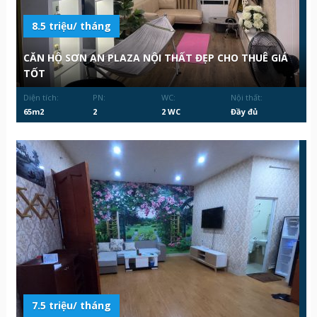
8.5 triệu/ tháng
CĂN HỘ SƠN AN PLAZA NỘI THẤT ĐẸP CHO THUÊ GIÁ
TỐT
Diện tích:
PN:
WC:
Nội thất:
65m2
2
2 WC
Đầy đủ
7.5 triệu/ tháng