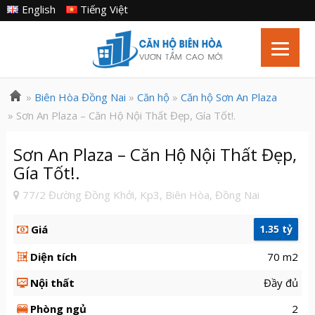
English
Tiếng Việt
»
Biên Hòa Đồng Nai
»
Căn hộ
»
Căn hộ Sơn An Plaza
» Sơn An Plaza – Căn Hộ Nội Thất Đẹp, Gía Tốt!.
Sơn An Plaza – Căn Hộ Nội Thất Đẹp,
Gía Tốt!.
77/2 Đường Đồng Khởi, Kp3, Biên Hòa, Đồng Nai
Giá
1.35 tỷ
Diện tích
70 m2
Nội thất
Đầy đủ
Phòng ngủ
2