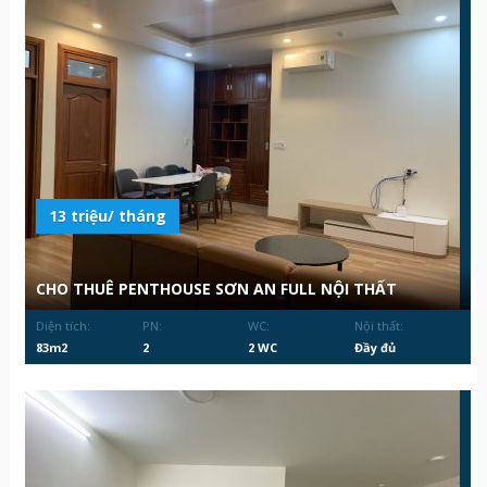
13 triệu/ tháng
CHO THUÊ PENTHOUSE SƠN AN FULL NỘI THẤT
Diện tích:
PN:
WC:
Nội thất:
83m2
2
2 WC
Đầy đủ