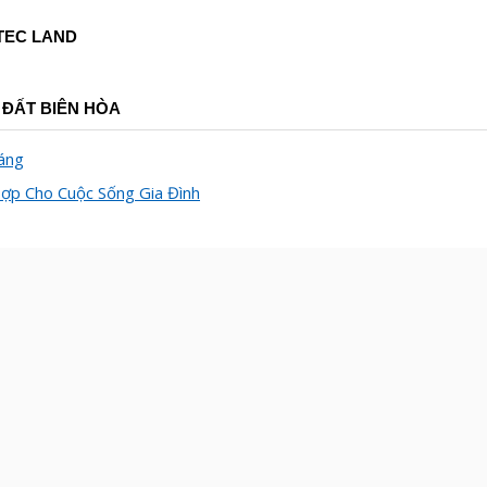
OTEC LAND
À
ĐẤ
T BIÊN HÒA
áng
ợp Cho Cuộc Sống Gia Đình