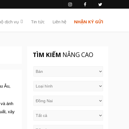
hộ dịch vụ
Tin tức
Liên hệ
NHẬN KÝ GỬI
TÌM KIẾM
NÂNG CAO
âu Âu,
u và ánh
uất, xây