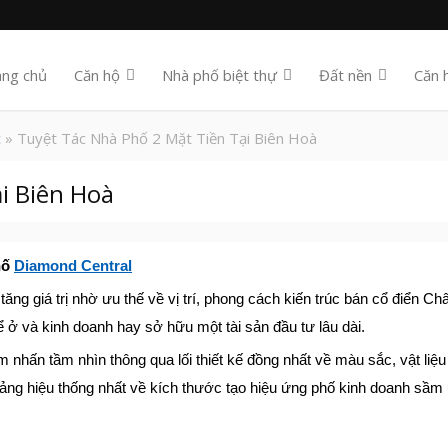
ang chủ
Căn hộ
Nhà phố biệt thự
Đất nền
Căn 
c
» Tuyệt Tác Nhà Phố 2 Mặt Tiền Tại Biên Hoà
̣i Biên Hoà
hố
Diamond Central
ăng giá trị nhờ ưu thế về vị trí, phong cách kiến trúc bán cổ điển Ch
ở và kinh doanh hay sở hữu một tài sản đầu tư lâu dài.
m nhấn tầm nhìn thông qua lối thiết kế đồng nhất về màu sắc, vật liệ
ng hiệu thống nhất về kích thước tạo hiệu ứng phố kinh doanh sầm 