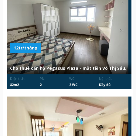
12tr/tháng
Cho thuê căn hộ Pegasus Plaza - mặt tiền Võ Thị Sáu.
Diện tích:
PN:
WC:
Nội thất:
82m2
2
2 WC
Đầy đủ