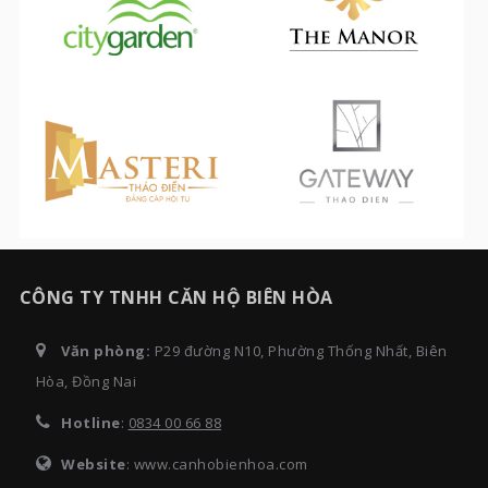
CÔNG TY TNHH CĂN HỘ BIÊN HÒA
Văn phòng:
P29 đường N10, Phường Thống Nhất, Biên
Hòa, Đồng Nai
Hotline
:
0834 00 66 88
Website
: www.canhobienhoa.com