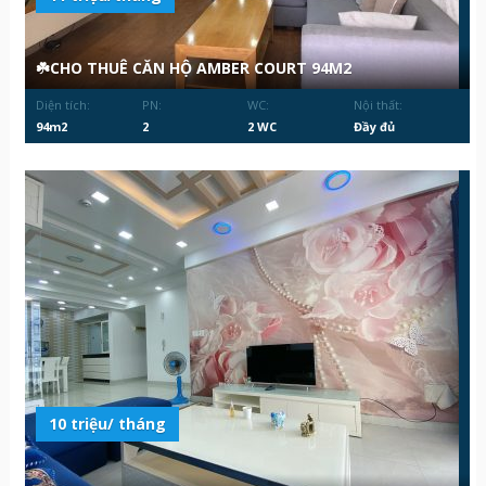
☘️CHO THUÊ CĂN HỘ AMBER COURT 94M2
Diện tích:
PN:
WC:
Nội thất:
94m2
2
2 WC
Đầy đủ
10 triệu/ tháng