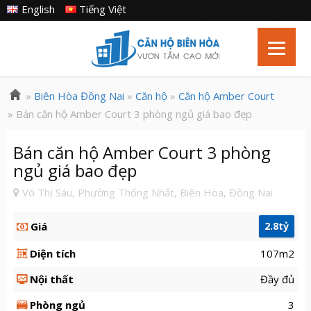
English
Tiếng Việt
»
Biên Hòa Đồng Nai
»
Căn hộ
»
Căn hộ Amber Court
» Bán căn hộ Amber Court 3 phòng ngủ giá bao đẹp
Bán căn hộ Amber Court 3 phòng
ngủ giá bao đẹp
Võ Thị Sáu, Phường Thống Nhất, Biên Hòa, Đồng Nai
Giá
2.8tỷ
Diện tích
107m2
Nội thất
Đầy đủ
Phòng ngủ
3