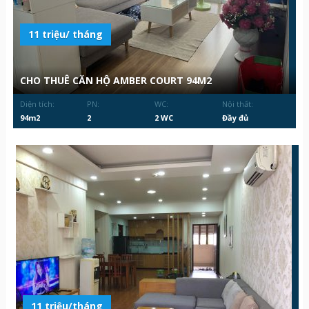
11 triệu/ tháng
CHO THUÊ CĂN HỘ AMBER COURT 94M2
Diện tích:
PN:
WC:
Nội thất:
94m2
2
2 WC
Đầy đủ
11 triệu/tháng