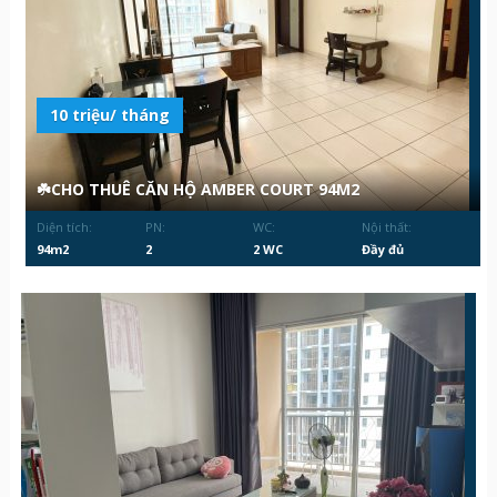
10 triệu/ tháng
☘️CHO THUÊ CĂN HỘ AMBER COURT 94M2
Diện tích:
PN:
WC:
Nội thất:
94m2
2
2 WC
Đầy đủ