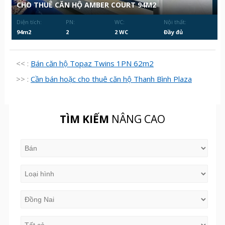
CHO THUÊ CĂN HỘ AMBER COURT 94M2
Diện tích:
PN:
WC:
Nội thất:
94m2
2
2 WC
Đầy đủ
<< :
Bán căn hộ Topaz Twins 1PN 62m2
>> :
Cần bán hoặc cho thuê căn hộ Thanh Bình Plaza
TÌM KIẾM
NÂNG CAO