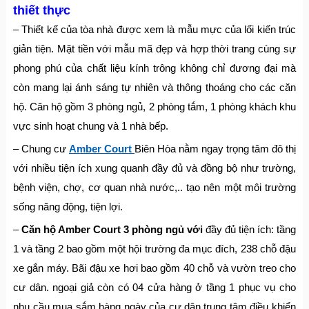
thiết thực
– Thiết kế của tòa nhà được xem là mẫu mực của lối kiến trúc
giản tiện. Mặt tiền với mẫu mã đẹp và hợp thời trang cùng sự
phong phú của chất liệu kính trông không chỉ đương đại mà
còn mang lại ánh sáng tự nhiên và thông thoáng cho các căn
hộ. Căn hộ gồm 3 phòng ngủ, 2 phòng tắm, 1 phòng khách khu
vực sinh hoạt chung và 1 nhà bếp.
– Chung cư
Amber Court
Biên Hòa nằm ngay trọng tâm đô thị
với nhiều tiện ích xung quanh đầy đủ và đồng bộ như trường,
bệnh viện, chợ, cơ quan nhà nước,.. tạo nên một môi trường
sống năng động, tiện lợi.
–
Căn hộ Amber Court 3 phòng ngủ với
đầy đủ tiện ích: tầng
1 và tầng 2 bao gồm một hội trường đa mục đích, 238 chỗ đậu
xe gắn máy. Bãi đậu xe hơi bao gồm 40 chỗ và vườn treo cho
cư dân. ngoại giả còn có 04 cửa hàng ở tầng 1 phục vụ cho
nhu cầu mua sắm hàng ngày của cư dân.trung tâm điều khiển