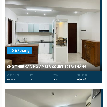
10 tr/tháng
CHO THUÊ CĂN HỘ AMBER COURT 10TR/THÁNG
Diện tích:
PN:
WC:
Nội thất:
94 m2
2
2 WC
Đầy đủ