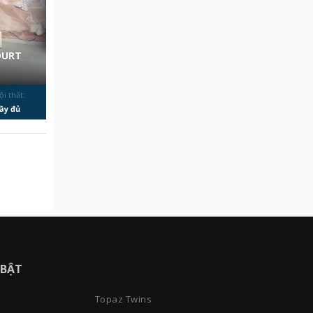
OURT
ội thất:
ầy đủ
 BẬT
Topaz Twins