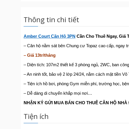
Thông tin chi tiết
Amber Court Căn Hộ 3PN
Cần Cho Thuê Ngay, Giá 
– Căn hộ nằm sát bên Chung cư Topaz cao cấp, ngay t
– Giá 13tr/tháng
– Diện tích: 107m2 thiết kế 3 phòng ngủ, 2WC, ban công
– An ninh tốt, bảo vệ 2 lớp 24/24, nằm cách mặt tiền Võ
– Tiện ích hồ bơi, phòng Gym miễn phí, trường học, bện
– Dễ dàng di chuyển khắp mọi nơi…
NH
Ậ
N KÝ G
Ử
I MUA BÁN CHO THUÊ C
Ă
N H
Ộ
NHÀ
Tiện ích