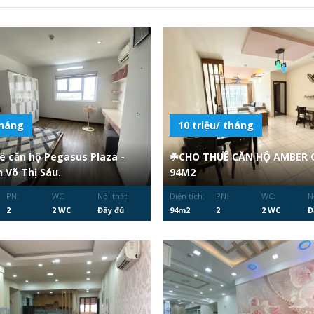
háng
10 triệu/ tháng
ê căn hộ Pegasus Plaza -
☘️CHO THUÊ CĂN HỘ AMBER
n Võ Thị Sáu.
94M2
PN:
WC:
Nội thất:
Diện tích:
PN:
WC:
N
2
2 WC
Đầy đủ
94m2
2
2 WC
Đ