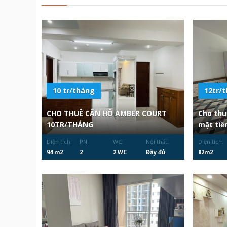
10 tr/tháng
12tr/t
CHO THUÊ CĂN HỘ AMBER COURT
Cho thu
10TR/THÁNG
mặt tiề
Diện tích:
PN:
WC:
Nội thất:
Diện tích:
94 m2
2
2 WC
Đầy đủ
82m2