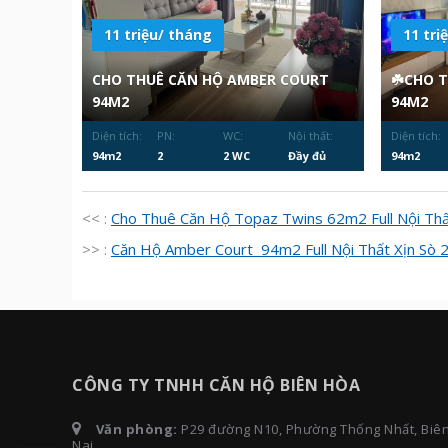
11 triệu/ tháng
11 tri
CHO THUÊ CĂN HỘ AMBER COURT
☘️CHO 
94M2
94M2
Diện tích:
PN:
WC:
Nội thất:
Diện tích:
94m2
2
2 WC
Đầy đủ
94m2
<< :
Cho Thuê Căn Hộ Topaz Twins 62m2 Full Nội Th
>> :
Căn Hộ Amber Court 94m2 Full Nội Thất Xịn Sò
CÔNG TY TNHH CĂN HỘ BIÊN HÒA
Văn phòng:
P29 đường N10, Phường Thống Nhất, Biê
Nai