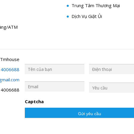
Trung Tâm Thương Mại
Dịch Vụ Giặt Ủi
àng/ATM
 Tmhouse
34006688
gmail.com
Y
ê
34006688
u
c
Captcha
ầ
u