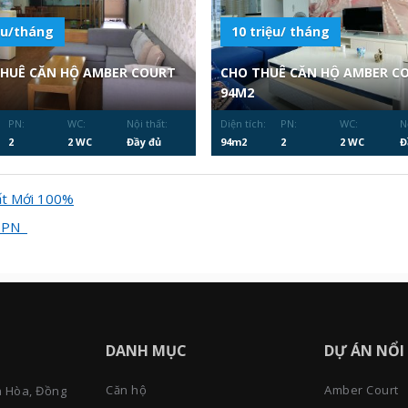
ệu/tháng
10 triệu/ tháng
THUÊ CĂN HỘ AMBER COURT
CHO THUÊ CĂN HỘ AMBER C
94M2
PN:
WC:
Nội thất:
Diện tích:
PN:
WC:
N
2
2 WC
Đầy đủ
94m2
2
2 WC
Đ
ất Mới 100%
 2PN
DANH MỤC
DỰ ÁN NỔI
Căn hộ
Amber Court
n Hòa, Đồng