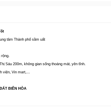
Tốt
rung tâm Thành phố sầm uất
 rộng.
 Thị Sáu 200m, không gian sống thoáng mát, yên tĩnh.
h viện, Vin mart,…
ĐẤ
T BIÊN HÒA