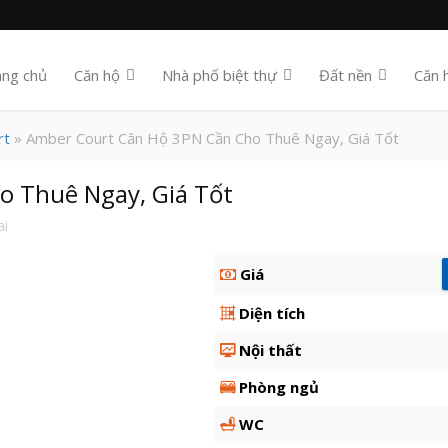
ang chủ
Căn hộ
Nhà phố biệt thự
Đất nền
Căn 
rt
» Amber Court Căn Hộ 3PN Cần Cho Thuê Ngay, Giá Tốt
o Thuê Ngay, Giá Tốt
ai
Giá
Diện tích
Nội thất
Phòng ngủ
WC