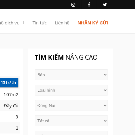
hộ dịch vụ
Tin tức
Liên hệ
NHẬN KÝ GỬI
TÌM KIẾM
NÂNG CAO
13tr/th
107m2
Đầy đủ
3
2