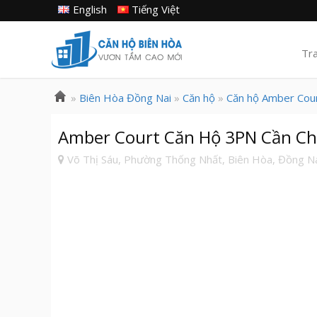
English
Tiếng Việt
Tr
»
Biên Hòa Đồng Nai
»
Căn hộ
»
Căn hộ Amber Cou
Amber Court Căn Hộ 3PN Cần Ch
Võ Thị Sáu, Phường Thống Nhất, Biên Hòa, Đồng N