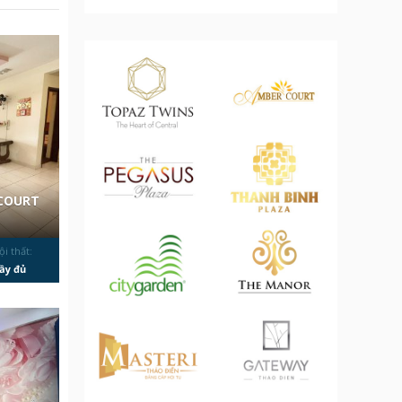
 COURT
ội thất:
ầy đủ