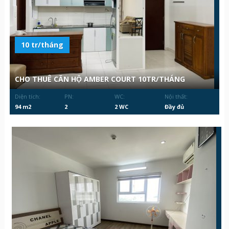
10 tr/tháng
CHO THUÊ CĂN HỘ AMBER COURT 10TR/THÁNG
Diện tích:
PN:
WC:
Nội thất:
94 m2
2
2 WC
Đầy đủ