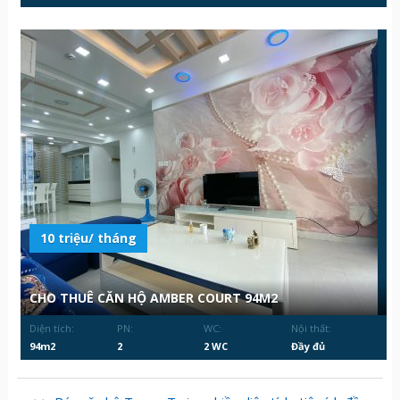
10 triệu/ tháng
CHO THUÊ CĂN HỘ AMBER COURT 94M2
Diện tích:
PN:
WC:
Nội thất:
94m2
2
2 WC
Đầy đủ