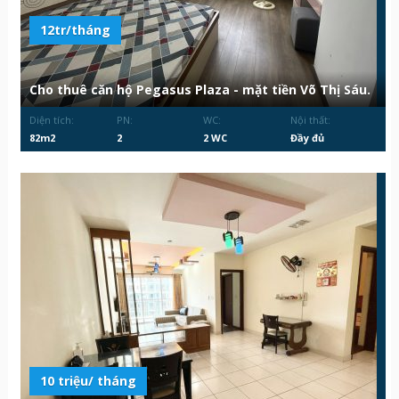
12tr/tháng
Cho thuê căn hộ Pegasus Plaza - mặt tiền Võ Thị Sáu.
Diện tích:
PN:
WC:
Nội thất:
82m2
2
2 WC
Đầy đủ
10 triệu/ tháng