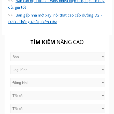
<< :
Bán căn hộ Topaz Twins nhiều diện tích, tiện ích đầy
đủ, giá tốt
>> :
Bán gấp nhà mới xây, nội thất cao cấp đường D2 –
D2D -Thống Nhất, Biên Hòa
TÌM KIẾM
NÂNG CAO