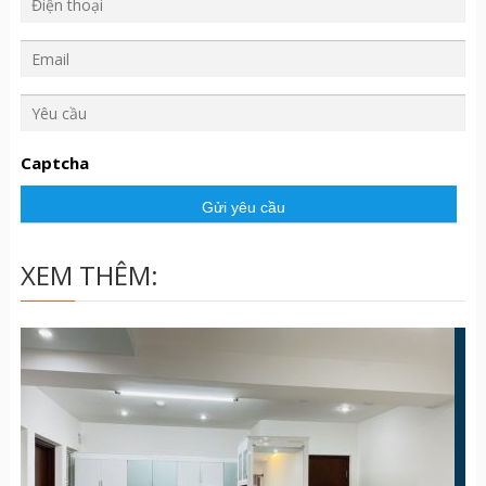
Y
ê
u
Captcha
c
ầ
u
XEM THÊM: