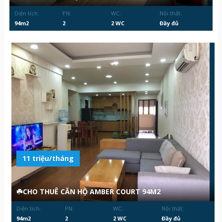
Diện tích:
PN:
WC:
Nội thất:
94m2
2
2 WC
Đầy đủ
11 triệu/tháng
☘️CHO THUÊ CĂN HỘ AMBER COURT 94M2
Diện tích:
PN:
WC:
Nội thất:
94m2
2
2 WC
Đầy đủ