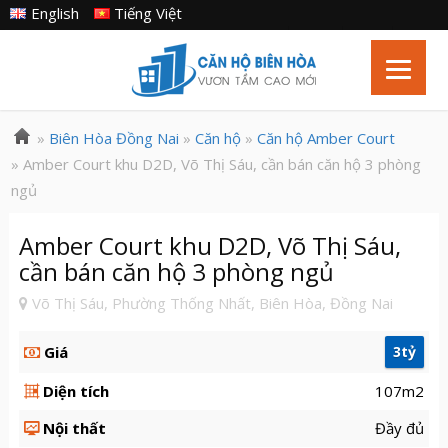
English
Tiếng Việt
»
Biên Hòa Đồng Nai
»
Căn hộ
»
Căn hộ Amber Court
» Amber Court khu D2D, Võ Thị Sáu, cần bán căn hộ 3 phòng
ngủ
Amber Court khu D2D, Võ Thị Sáu,
cần bán căn hộ 3 phòng ngủ
Võ Thị Sáu, Phường Thống Nhất, Biên Hòa, Đồng Nai
Giá
3tỷ
Diện tích
107m2
Nội thất
Đầy đủ