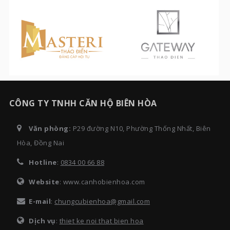
CÔNG TY TNHH CĂN HỘ BIÊN HÒA
Văn phòng:
P29 đường N10, Phường Thống Nhất, Biên
Hòa, Đồng Nai
Hotline
:
0834 00 66 88
Website
: www.canhobienhoa.com
E-mail
:
chungcubienhoa@gmail.com
Dịch vụ
:
thiet ke noi that bien hoa