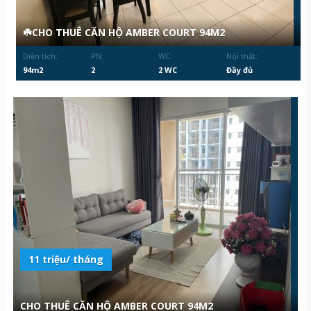
☘️CHO THUÊ CĂN HỘ AMBER COURT 94M2
Diện tích:
PN:
WC:
Nội thất:
94m2
2
2 WC
Đầy đủ
11 triệu/ tháng
CHO THUÊ CĂN HỘ AMBER COURT 94M2