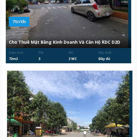
7tr/th
Cho Thuê Mặt Bằng Kinh Doanh Và Căn Hộ KDC D2D
Diện tích:
PN:
WC:
Nội thất:
72m2
3
2 WC
Đầy đủ