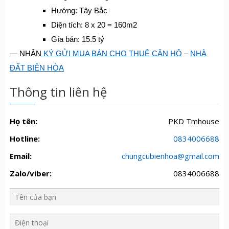
Hướng: Tây Bắc
Diện tích: 8 x 20 = 160m2
Gía bán: 15.5 tỷ
— NHẬN
KÝ GỬI MUA BÁN CHO THUÊ CĂN HỘ
–
NHÀ
ĐẤT BIÊN HÒA
Thông tin liên hệ
Họ tên:
PKD Tmhouse
Hotline:
0834006688
Email:
chungcubienhoa@gmail.com
Zalo/viber:
0834006688