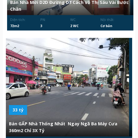
Bán Nhà Mới D2D Đường D3 Cách Võ Thị Sáu Vài Bước
Chân
Diện tích:
PN:
WC:
Nội thất:
72m2
3
2 WC
Cơ bản
33 tỷ
Bán GẤP Nhà Thống Nhất Ngay Ngã Ba Máy Cưa
360m2 Chỉ 3X Tỷ