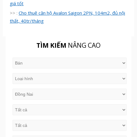
giá tốt
>> :
Cho thuê căn hộ Avalon Saigon 2PN, 104m2, đủ nội
thất, 40tr/tháng
TÌM KIẾM
NÂNG CAO