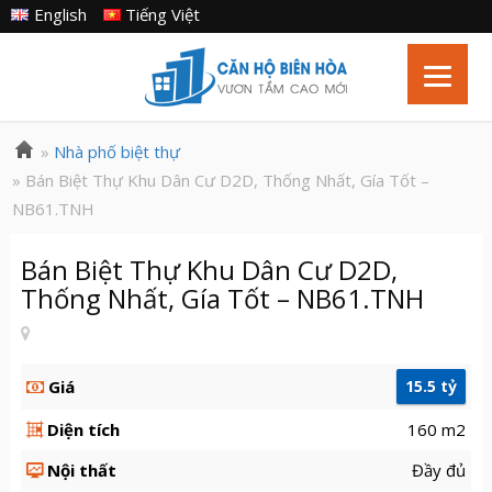
English
Tiếng Việt
»
Nhà phố biệt thự
» Bán Biệt Thự Khu Dân Cư D2D, Thống Nhất, Gía Tốt –
NB61.TNH
Bán Biệt Thự Khu Dân Cư D2D,
Thống Nhất, Gía Tốt – NB61.TNH
Giá
15.5 tỷ
Diện tích
160 m2
Nội thất
Đầy đủ