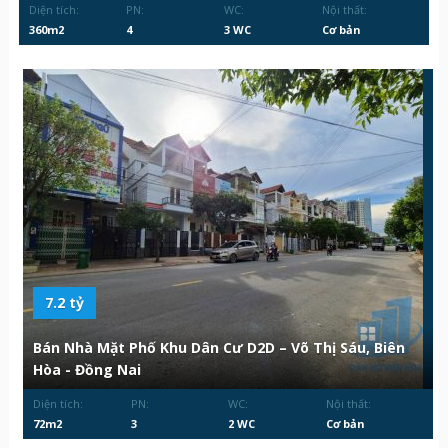
Diện tích:
PN:
WC:
Nội thất:
360m2
4
3 WC
Cơ bản
7.2 tỷ
Bán Nhà Mặt Phố Khu Dân Cư D2D – Võ Thị Sáu, Biên
Hòa - Đồng Nai
Diện tích:
PN:
WC:
Nội thất:
72m2
3
2 WC
Cơ bản