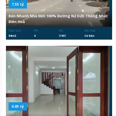
7.55 tỷ
Bán Nhanh Nhà Mới 100% Đường N2 D2D Thống Nhất
Biên Hoà
Diện tích:
PN:
WC:
Nội thất:
84m2
4
3 WC
Cơ bản
6.85 tỷ