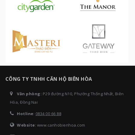
CÔNG TY TNHH CĂN HỘ BIÊN HÒA
Văn phòng:
P29 đường N10, Phường Thống Nhất, Biên
Hòa, Đồng Nai
Hotline
:
0834 00 66 88
Website
: www.canhobienhoa.com