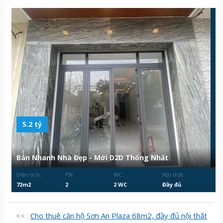
5.2 tỷ
Bán Nhanh Nhà Đẹp - Mới D2D Thống Nhất
Diện tích:
PN:
WC:
Nội thất:
72m2
2
2 WC
Đầy đủ
<< :
Cho thuê căn hộ Sơn An Plaza 68m2, đầy đủ nội thất