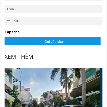
Y
ê
u
Captcha
c
ầ
u
XEM THÊM: