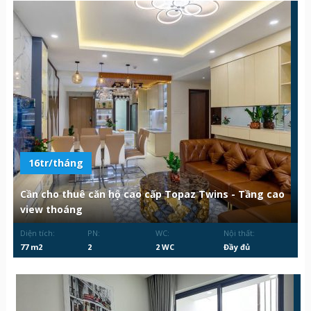
16tr/tháng
Cần cho thuê căn hộ cao cấp Topaz Twins - Tầng cao
view thoáng
Diện tích:
PN:
WC:
Nội thất:
77 m2
2
2 WC
Đầy đủ