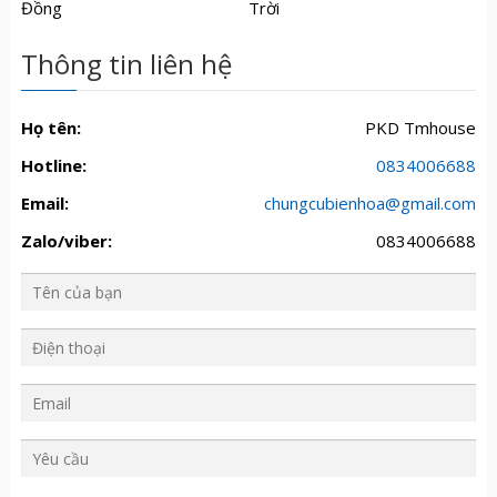
Đồng
Trời
Thông tin liên hệ
Họ tên:
PKD Tmhouse
Hotline:
0834006688
Email:
chungcubienhoa@gmail.com
Zalo/viber:
0834006688
Y
ê
u