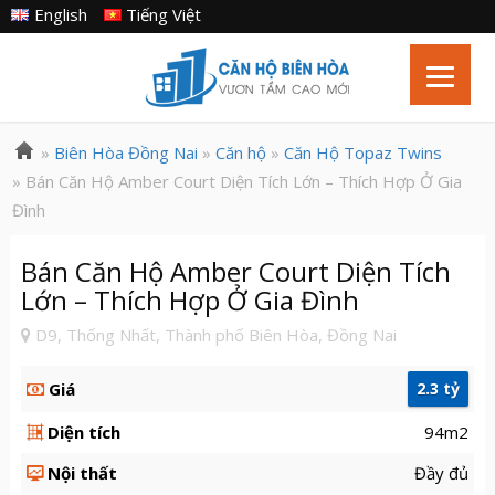
English
Tiếng Việt
»
Biên Hòa Đồng Nai
»
Căn hộ
»
Căn Hộ Topaz Twins
» Bán Căn Hộ Amber Court Diện Tích Lớn – Thích Hợp Ở Gia
Đình
Bán Căn Hộ Amber Court Diện Tích
Lớn – Thích Hợp Ở Gia Đình
D9, Thống Nhất, Thành phố Biên Hòa, Đồng Nai
Giá
2.3 tỷ
Diện tích
94m2
Nội thất
Đầy đủ