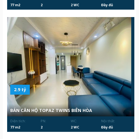
77 m2
2
2 WC
Đầy đủ
2.9 tỷ
BÁN CĂN HỘ TOPAZ TWINS BIÊN HÒA
Diện tích:
PN:
WC:
Nội thất:
77 m2
2
2 WC
Đầy đủ