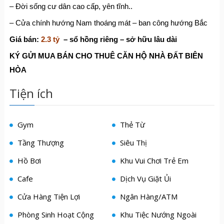
– Đời sống cư dân cao cấp, yên tĩnh..
– Cửa chính hướng Nam thoáng mát – ban công hướng Bắc
Giá bán:
2.3 tỷ
– sổ hồng riêng – sở hữu lâu dài
KÝ G
Ử
I MUA BÁN CHO THUÊ C
Ă
N H
Ộ
NHÀ
ĐẤ
T BIÊN
HÒA
Tiện ích
Gym
Thẻ Từ
Tầng Thượng
Siêu Thị
Hồ Bơi
Khu Vui Chơi Trẻ Em
Cafe
Dịch Vụ Giặt Ủi
Cửa Hàng Tiện Lợi
Ngân Hàng/ATM
Phòng Sinh Hoạt Cộng
Khu Tiệc Nướng Ngoài