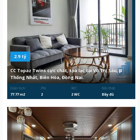
2.9 tỷ
CC Topaz Twins cực chất, tọa lạc tại Võ Thị Sáu, p
Thống Nhất, Biên Hòa, Đồng Nai.
Diện tích:
PN:
WC:
Nội thất:
77.77 m2
2
2 WC
Đầy đủ