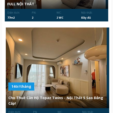
FULL NỘI THẤT
Diện tích:
PN:
WC:
Nội thất:
77m2
2
2 WC
Đầy đủ
14tr/tháng
Cho Thuê Căn Hộ Topaz Twins - Nội Thất 5 Sao Đẳng
Cấp!
Diện tích:
PN:
WC:
Nội thất: