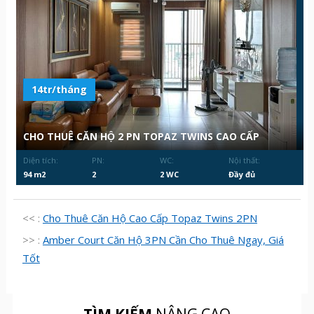
14tr/tháng
CHO THUÊ CĂN HỘ 2 PN TOPAZ TWINS CAO CẤP
Diện tích:
PN:
WC:
Nội thất:
94 m2
2
2 WC
Đầy đủ
<< :
Cho Thuê Căn Hộ Cao Cấp Topaz Twins 2PN
>> :
Amber Court Căn Hộ 3PN Cần Cho Thuê Ngay, Giá
Tốt
TÌM KIẾM
NÂNG CAO