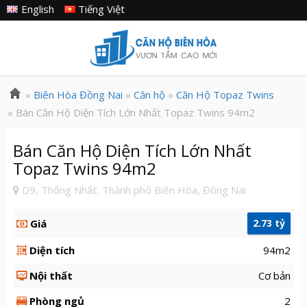
English
Tiếng Việt
»
Biên Hòa Đồng Nai
»
Căn hộ
»
Căn Hộ Topaz Twins
» Bán Căn Hộ Diện Tích Lớn Nhất Topaz Twins 94m2
Bán Căn Hộ Diện Tích Lớn Nhất
Topaz Twins 94m2
D9, Thống Nhất, Thành phố Biên Hòa, Đồng Nai
Giá
2.73 tỷ
Diện tích
94m2
Nội thất
Cơ bản
Phòng ngủ
2