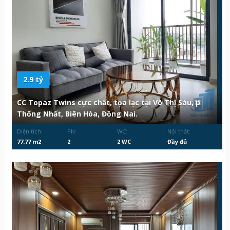
2.9 tỷ
CC Topaz Twins cực chất, tọa lạc tại Võ Thị Sáu, p
Thống Nhất, Biên Hòa, Đồng Nai.
Diện tích:
PN:
WC:
Nội thất:
77.77 m2
2
2 WC
Đầy đủ