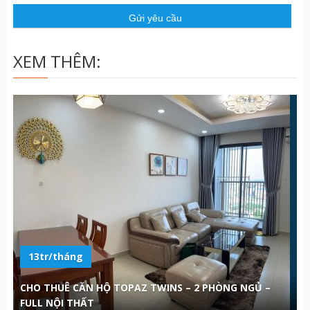
ầ
u
XEM THÊM:
13tr/tháng
CHO THUÊ CĂN HỘ TOPAZ TWINS – 2 PHÒNG NGỦ –
FULL NỘI THẤT