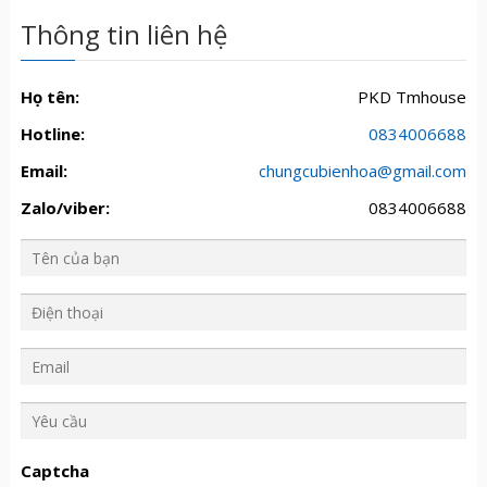
Thông tin liên hệ
Họ tên:
PKD Tmhouse
Hotline:
0834006688
Email:
chungcubienhoa@gmail.com
Zalo/viber:
0834006688
Y
ê
u
Captcha
c