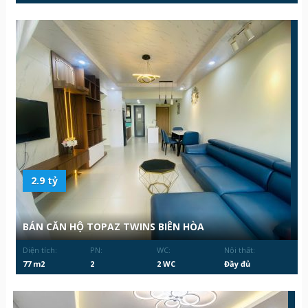
2.9 tỷ
BÁN CĂN HỘ TOPAZ TWINS BIÊN HÒA
Diện tích:
PN:
WC:
Nội thất:
77 m2
2
2 WC
Đầy đủ