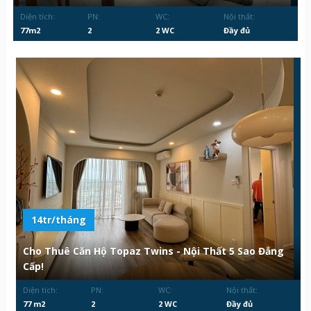
Diện tích:
PN:
WC:
Nội thất:
77m2
2
2 WC
Đầy đủ
14tr/tháng
Cho Thuê Căn Hộ Topaz Twins - Nội Thất 5 Sao Đẳng
Cấp!
Diện tích:
PN:
WC:
Nội thất:
77 m2
2
2 WC
Đầy đủ