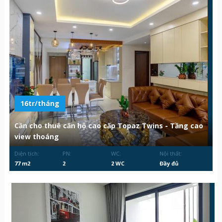
16tr/tháng
Cần cho thuê căn hộ cao cấp Topaz Twins - Tầng cao
view thoáng
Diện tích:
PN:
WC:
Nội thất:
77 m2
2
2 WC
Đầy đủ