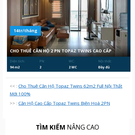
14tr/tháng
CHO THUÊ CĂN HỘ 2 PN TOPAZ TWINS CAO CẤP
Diện tích:
PN:
WC:
Nội thất:
94 m2
2
2 WC
Đầy đủ
<< :
Cho Thuê Căn Hộ Topaz Twins 62m2 Full Nội Thất
Mới 100%
>> :
Căn Hộ Cao Cấp Topaz Twins Biên Hoà 2PN
TÌM KIẾM
NÂNG CAO