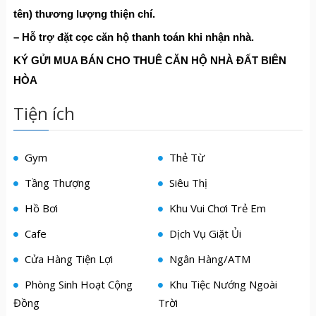
tên) thương lượng thiện chí.
– Hỗ trợ đặt cọc căn hộ thanh toán khi nhận nhà.
KÝ G
Ử
I MUA BÁN CHO THUÊ C
Ă
N H
Ộ
NHÀ
ĐẤ
T BIÊN
HÒA
Tiện ích
Gym
Thẻ Từ
Tầng Thượng
Siêu Thị
Hồ Bơi
Khu Vui Chơi Trẻ Em
Cafe
Dịch Vụ Giặt Ủi
Cửa Hàng Tiện Lợi
Ngân Hàng/ATM
Phòng Sinh Hoạt Cộng
Khu Tiệc Nướng Ngoài
Đồng
Trời