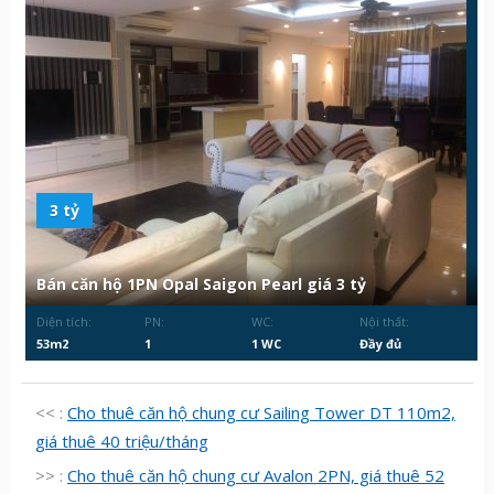
3 tỷ
Bán căn hộ 1PN Opal Saigon Pearl giá 3 tỷ
Diện tích:
PN:
WC:
Nội thất:
53m2
1
1 WC
Đầy đủ
<< :
Cho thuê căn hộ chung cư Sailing Tower DT 110m2,
giá thuê 40 triệu/tháng
>> :
Cho thuê căn hộ chung cư Avalon 2PN, giá thuê 52