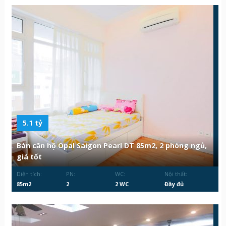
5.1 tỷ
Bán căn hộ Opal Saigon Pearl DT 85m2, 2 phòng ngủ,
giá tốt
Diện tích:
PN:
WC:
Nội thất:
85m2
2
2 WC
Đầy đủ