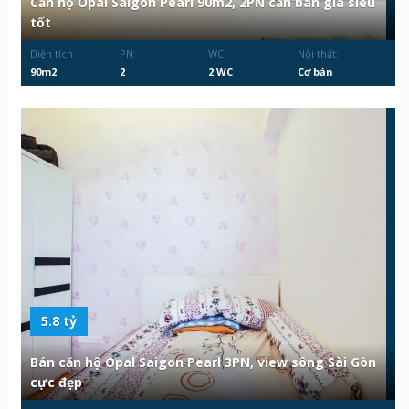
Căn hộ Opal Saigon Pearl 90m2, 2PN cần bán giá siêu
tốt
Diện tích:
PN:
WC:
Nội thất:
90m2
2
2 WC
Cơ bản
5.8 tỷ
Bán căn hộ Opal Saigon Pearl 3PN, view sông Sài Gòn
cực đẹp