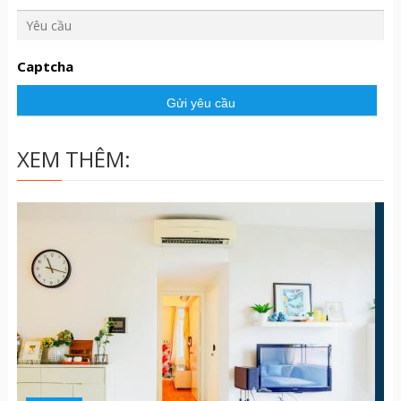
Y
ê
u
Captcha
c
ầ
u
XEM THÊM: