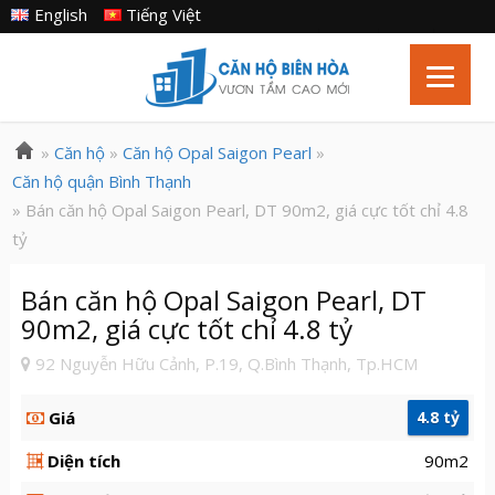
English
Tiếng Việt
»
Căn hộ
»
Căn hộ Opal Saigon Pearl
»
Căn hộ quận Bình Thạnh
» Bán căn hộ Opal Saigon Pearl, DT 90m2, giá cực tốt chỉ 4.8
tỷ
Bán căn hộ Opal Saigon Pearl, DT
90m2, giá cực tốt chỉ 4.8 tỷ
92 Nguyễn Hữu Cảnh, P.19, Q.Bình Thạnh, Tp.HCM
Giá
4.8 tỷ
Diện tích
90m2