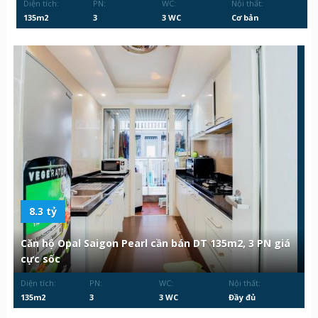
Diện tích:
PN:
WC:
Nội thất:
135m2
3
3 WC
Cơ bản
8.3 tỷ
Căn hộ Opal Saigon Pearl cần bán DT 135m2, 3 PN giá
cực sốc
Diện tích:
PN:
WC:
Nội thất:
135m2
3
3 WC
Đầy đủ