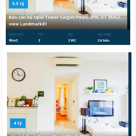
5.5 tỷ
Bán căn hộ Opal Tower Saigon Pearl, 2PN, DT 95m2,
view Landmark81
Diện tích:
PN:
WC:
Nội thất:
95m2
2
2 WC
Cơ bản
4 tỷ