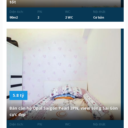
tốt
Diện tích:
PN:
WC:
Nội thất:
90m2
2
2 WC
Cơ bản
5.8 tỷ
Bán căn hộ Opal Saigon Pearl 3PN, view sông Sài Gòn
cực đẹp
Diện tích:
PN:
WC:
Nội thất: