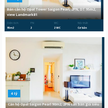
Bán căn hộ Opal Tower Saigon Pearl, 2PN, DT 95m2,
view Landmark81
Diện tích:
PN:
WC:
Nội thất:
95m2
2
2 WC
Cơ bản
4 tỷ
Căn hộ Opal Saigon Pearl 90m2, 2PN cần bán giá siêu