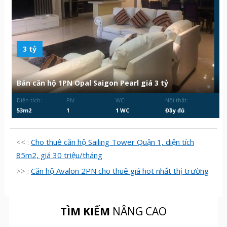
3 tỷ
Bán căn hộ 1PN Opal Saigon Pearl giá 3 tỷ
Diện tích:
PN:
WC:
Nội thất:
53m2
1
1 WC
Đầy đủ
<< :
Cho thuê căn hộ Sailing Tower Quận 1, diện tích
85m2, giá 30 triệu/tháng
>> :
Căn hộ Avalon 2PN cho thuê giá hot nhất thị trường
TÌM KIẾM
NÂNG CAO