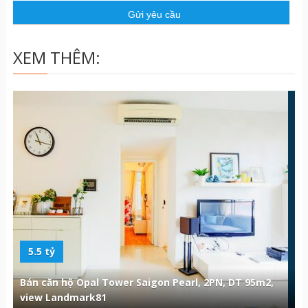
ầ
u
XEM THÊM:
5.5 tỷ
Bán căn hộ Opal Tower Saigon Pearl, 2PN, DT 95m2,
view Landmark81