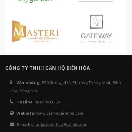
CÔNG TY TNHH CĂN HỘ BIÊN HÒA
Văn phòng:
P29 đường N10, Phường Thống Nhất, Biên
Hòa, Đồng Nai
Hotline
:
0834 00 66 88
Website
: www.canhobienhoa.com
E-mail
:
chungcubienhoa@gmail.com