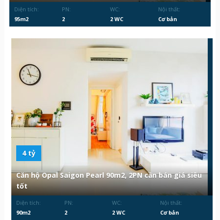
Diện tích:
PN:
WC:
Nội thất:
95m2
2
2 WC
Cơ bản
4 tỷ
Căn hộ Opal Saigon Pearl 90m2, 2PN cần bán giá siêu
tốt
Diện tích:
PN:
WC:
Nội thất:
90m2
2
2 WC
Cơ bản