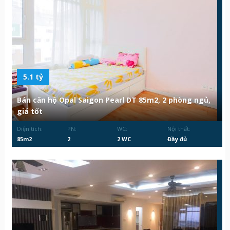
5.1 tỷ
Bán căn hộ Opal Saigon Pearl DT 85m2, 2 phòng ngủ,
giá tốt
Diện tích:
PN:
WC:
Nội thất:
85m2
2
2 WC
Đầy đủ