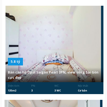
5.8 tỷ
Bán căn hộ Opal Saigon Pearl 3PN, view sông Sài Gòn
cực đẹp
Diện tích:
PN:
WC:
Nội thất:
135m2
3
3 WC
Cơ bản