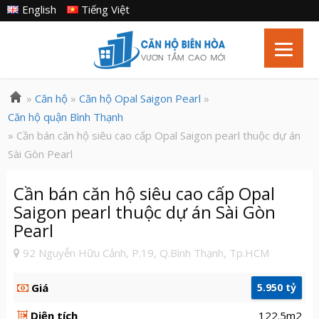
English
Tiếng Việt
»
Căn hộ
»
Căn hộ Opal Saigon Pearl
»
Căn hộ quận Bình Thạnh
» Cần bán căn hộ siêu cao cấp Opal Saigon pearl thuộc dự án
Sài Gòn Pearl
Cần bán căn hộ siêu cao cấp Opal
Saigon pearl thuộc dự án Sài Gòn
Pearl
92 Nguyễn Hữu Cảnh, P.19, Q.Bình Thạnh, Tp.HCM
Giá
5.950 tỷ
Diện tích
122.5m2