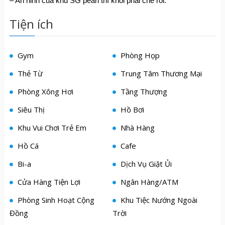
– An ninh của khu SG pearl thì khỏi phải chê rồi.
Tiện ích
Gym
Phòng Họp
Thẻ Từ
Trung Tâm Thương Mại
Phòng Xông Hơi
Tầng Thượng
Siêu Thị
Hồ Bơi
Khu Vui Chơi Trẻ Em
Nhà Hàng
Hồ Cá
Cafe
Bi-a
Dịch Vụ Giặt Ủi
Cửa Hàng Tiện Lợi
Ngân Hàng/ATM
Phòng Sinh Hoạt Cộng
Khu Tiệc Nướng Ngoài
Đồng
Trời