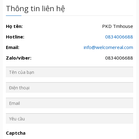
Thông tin liên hệ
Họ tên:
PKD Tmhouse
Hotline:
0834006688
Email:
info@welcomereal.com
Zalo/viber:
0834006688
Y
ê
u
Captcha
c