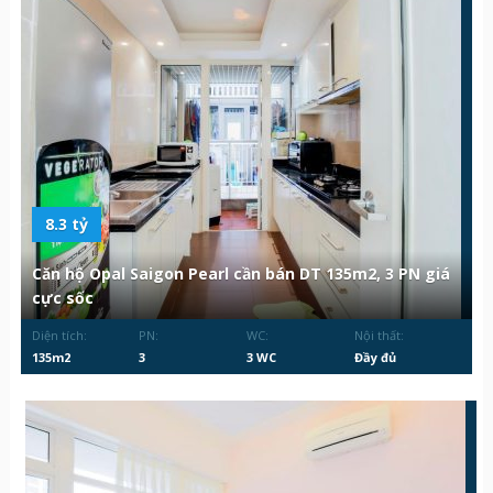
8.3 tỷ
Căn hộ Opal Saigon Pearl cần bán DT 135m2, 3 PN giá
cực sốc
Diện tích:
PN:
WC:
Nội thất:
135m2
3
3 WC
Đầy đủ