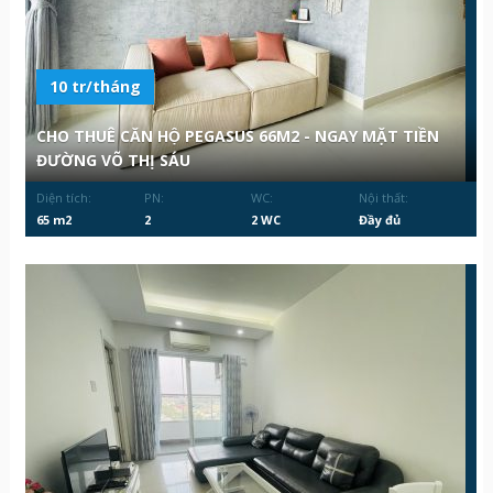
10 tr/tháng
CHO THUÊ CĂN HỘ PEGASUS 66M2 - NGAY MẶT TIỀN
ĐƯỜNG VÕ THỊ SÁU
Diện tích:
PN:
WC:
Nội thất:
65 m2
2
2 WC
Đầy đủ