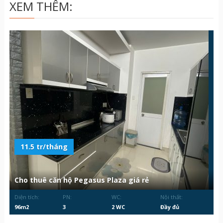
XEM THÊM:
11.5 tr/tháng
Cho thuê căn hộ Pegasus Plaza giá rẻ
Diện tích:
PN:
WC:
Nội thất:
96m2
3
2 WC
Đầy đủ