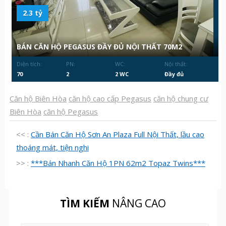
2.3 tỷ
BÁN CĂN HỘ PEGASUS ĐẦY ĐỦ NỘI THẤT 70M2
Diện tích:
PN:
WC:
Nội thất:
70
2
2 WC
Đầy đủ
Căn hộ Biên Hòa
căn hộ cao cấp Pegasus
căn hộ chung cư
Biên Hòa
căn hộ Pegasus
<< :
Cần Bán Căn Hộ Sơn An Plaza Full Nội Thất, lầu cao
thoáng mát, tiện nghi
>> :
***Bán Nhanh Căn Hộ 1PN 62m2 Topaz Twins***
TÌM KIẾM
NÂNG CAO