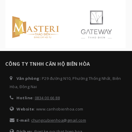
CÔNG TY TNHH CĂN HỘ BIÊN HÒA
Văn phòng:
P29 đường N10, Phường Thống Nhất, Biên
Hòa, Đồng Nai
Hotline
:
0834 00 66 88
Website
: www.canhobienhoa.com
E-mail
:
chungcubienhoa@gmail.com
Dịch vụ
:
thiet ke noi that bien hoa