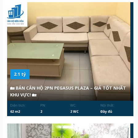
2.1 tỷ
🏡 BÁN CĂN HỘ 2PN PEGASUS PLAZA – GIÁ TỐT NHẤT
KHU VỰC! 🏡
Diện tích:
PN:
WC:
Nội thất:
62 m2
2
2 WC
Đầy đủ