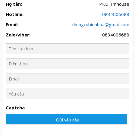
Họ tên:
PKD Tmhouse
Hotline:
0834006688
Email:
chungcubienhoa@gmail.com
Zalo/viber:
0834006688
Y
ê
u
Captcha
c
ầ
u