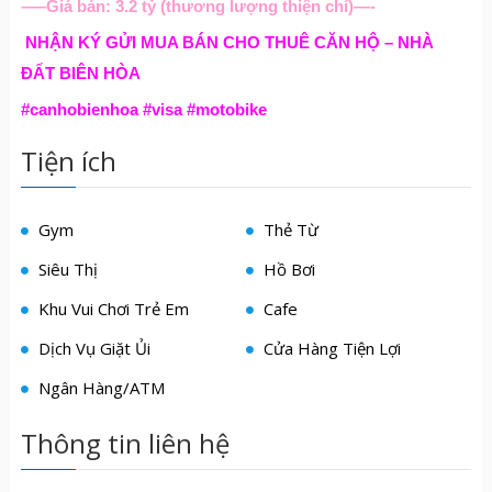
–
—
Giá bán: 3.2 tỷ (thương lượng thiện chí)
—-
NHẬN KÝ GỬI MUA BÁN CHO THUÊ CĂN HỘ – NHÀ
ĐẤT BIÊN HÒA
#canhobienhoa #visa #motobike
Tiện ích
Gym
Thẻ Từ
Siêu Thị
Hồ Bơi
Khu Vui Chơi Trẻ Em
Cafe
Dịch Vụ Giặt Ủi
Cửa Hàng Tiện Lợi
Ngân Hàng/ATM
Thông tin liên hệ