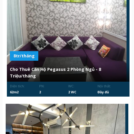
8tr/tháng
Cho Thuê Căn Hộ Pegasus 2 Phòng Ngủ - 8
Triệu/tháng
Diện tích:
PN:
WC:
Nội thất:
62m2
2
2 WC
Đầy đủ