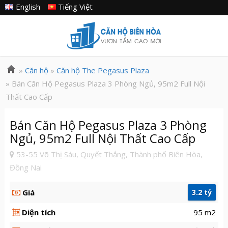
English
Tiếng Việt
»
Căn hộ
»
Căn hộ The Pegasus Plaza
» Bán Căn Hộ Pegasus Plaza 3 Phòng Ngủ, 95m2 Full Nội
Thất Cao Cấp
Bán Căn Hộ Pegasus Plaza 3 Phòng
Ngủ, 95m2 Full Nội Thất Cao Cấp
53-55 Võ Thị Sáu, Quyết Thắng, Thành phố Biên Hòa,
Đồng Nai
Giá
3.2 tỷ
Diện tích
95 m2