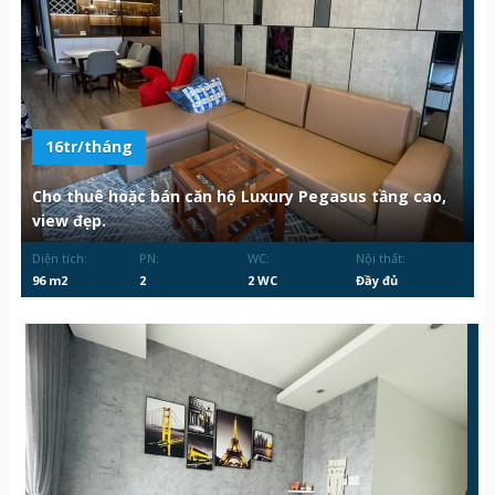
16tr/tháng
Cho thuê hoặc bán căn hộ Luxury Pegasus tầng cao,
view đẹp.
Diện tích:
PN:
WC:
Nội thất:
96 m2
2
2 WC
Đầy đủ