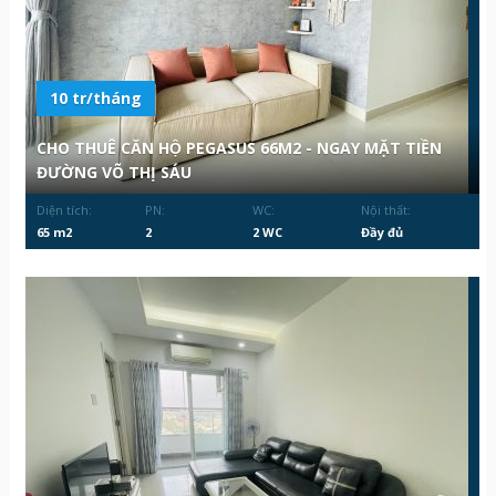
10 tr/tháng
CHO THUÊ CĂN HỘ PEGASUS 66M2 - NGAY MẶT TIỀN
ĐƯỜNG VÕ THỊ SÁU
Diện tích:
PN:
WC:
Nội thất:
65 m2
2
2 WC
Đầy đủ