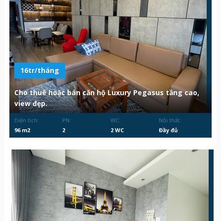
16tr/tháng
Cho thuê hoặc bán căn hộ Luxury Pegasus tầng cao,
view đẹp.
Diện tích:
PN:
WC:
Nội thất:
96 m2
2
2 WC
Đầy đủ