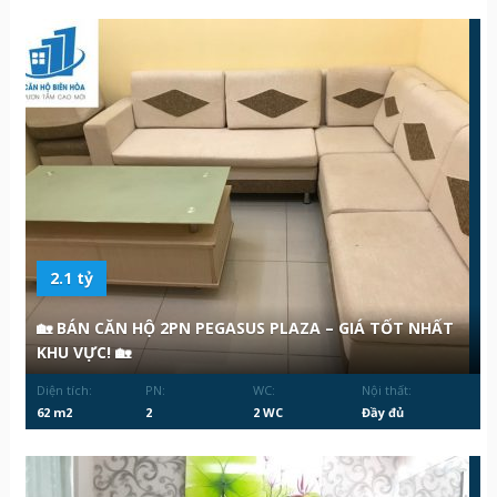
2.1 tỷ
🏡 BÁN CĂN HỘ 2PN PEGASUS PLAZA – GIÁ TỐT NHẤT
KHU VỰC! 🏡
Diện tích:
PN:
WC:
Nội thất:
62 m2
2
2 WC
Đầy đủ