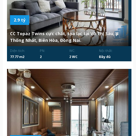
2.9 tỷ
CC Topaz Twins cực chất, tọa lạc tại Võ Thị Sáu, p
Thống Nhất, Biên Hòa, Đồng Nai.
Diện tích:
PN:
WC:
Nội thất:
77.77 m2
2
2 WC
Đầy đủ