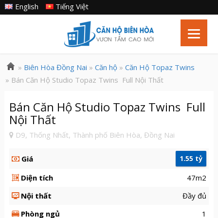
English
Tiếng Việt
»
Biên Hòa Đồng Nai
»
Căn hộ
»
Căn Hộ Topaz Twins
» Bán Căn Hộ Studio Topaz Twins Full Nội Thất
Bán Căn Hộ Studio Topaz Twins Full
Nội Thất
D9, Thống Nhất, Thành phố Biên Hòa, Đồng Nai
Giá
1.55 tỷ
Diện tích
47m2
Nội thất
Đầy đủ
Phòng ngủ
1