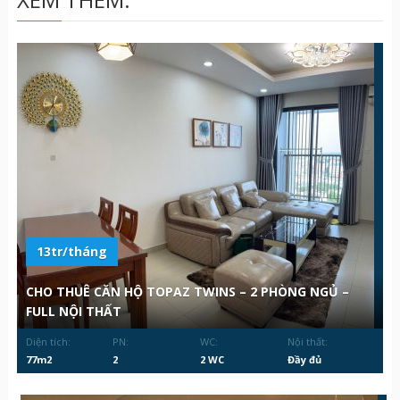
13tr/tháng
CHO THUÊ CĂN HỘ TOPAZ TWINS – 2 PHÒNG NGỦ –
FULL NỘI THẤT
Diện tích:
PN:
WC:
Nội thất:
77m2
2
2 WC
Đầy đủ