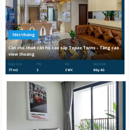
16tr/tháng
Cần cho thuê căn hộ cao cấp Topaz Twins - Tầng cao
view thoáng
Diện tích:
PN:
WC:
Nội thất:
77 m2
2
2 WC
Đầy đủ