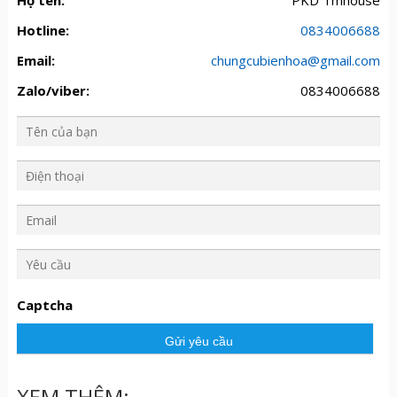
Họ tên:
PKD Tmhouse
Hotline:
0834006688
Email:
chungcubienhoa@gmail.com
Zalo/viber:
0834006688
Y
ê
u
Captcha
c
ầ
u
XEM THÊM: