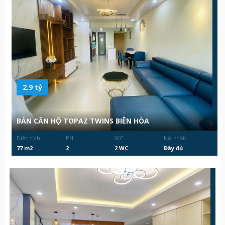
2.9 tỷ
BÁN CĂN HỘ TOPAZ TWINS BIÊN HÒA
Diện tích:
PN:
WC:
Nội thất:
77 m2
2
2 WC
Đầy đủ