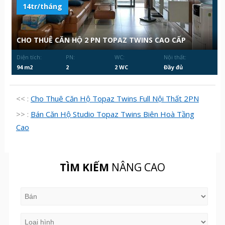
14tr/tháng
CHO THUÊ CĂN HỘ 2 PN TOPAZ TWINS CAO CẤP
Diện tích:
PN:
WC:
Nội thất:
94 m2
2
2 WC
Đầy đủ
<< :
Cho Thuê Căn Hộ Topaz Twins Full Nội Thất 2PN
>> :
Bán Căn Hộ Studio Topaz Twins Biên Hoà Tầng
Cao
TÌM KIẾM
NÂNG CAO