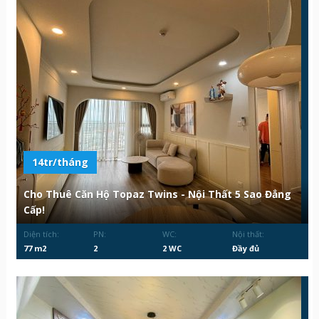
14tr/tháng
Cho Thuê Căn Hộ Topaz Twins - Nội Thất 5 Sao Đẳng
Cấp!
Diện tích:
PN:
WC:
Nội thất:
77 m2
2
2 WC
Đầy đủ