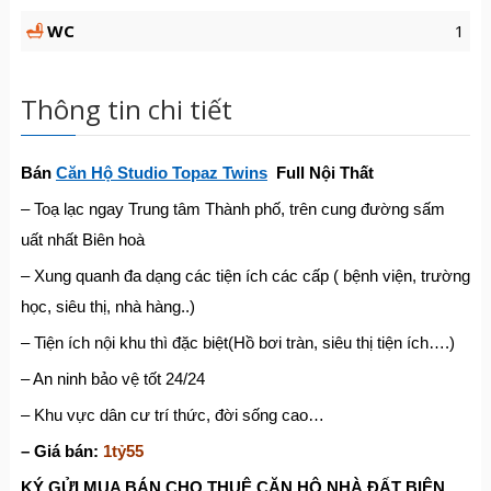
WC
1
Thông tin chi tiết
Bán
Căn Hộ Studio Topaz Twins
Full Nội Thất
– Toạ lạc ngay Trung tâm Thành phố, trên cung đường sấm
uất nhất Biên hoà
– Xung quanh đa dạng các tiện ích các cấp ( bệnh viện, trường
học, siêu thị, nhà hàng..)
– Tiện ích nội khu thì đặc biệt(Hồ bơi tràn, siêu thị tiện ích….)
– An ninh bảo vệ tốt 24/24
– Khu vực dân cư trí thức, đời sống cao…
– Giá bán:
1tỷ55
KÝ G
Ử
I MUA BÁN CHO THUÊ C
Ă
N H
Ộ
NHÀ
ĐẤ
T BIÊN