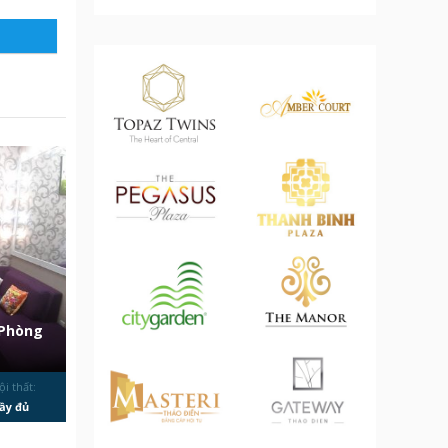
 Phòng
ội thất:
ầy đủ