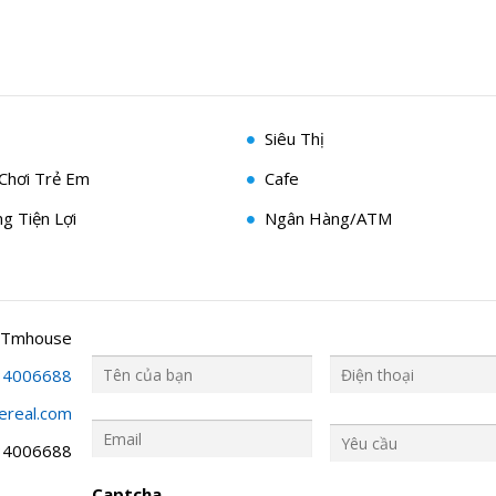
Siêu Thị
Chơi Trẻ Em
Cafe
g Tiện Lợi
Ngân Hàng/ATM
 Tmhouse
34006688
ereal.com
Y
ê
34006688
u
c
Captcha