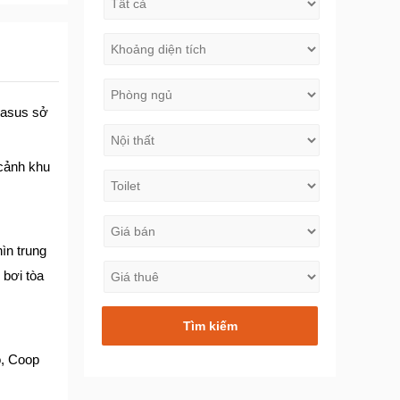
gasus sở
 cảnh khu
ìn trung
bơi tòa
o, Coop