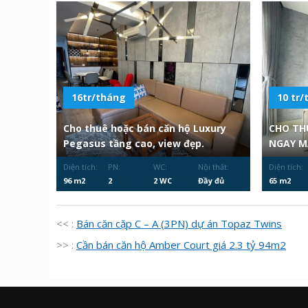
16tr/tháng
10 tr/
Cho thuê hoặc bán căn hộ Luxury
CHO THU
Pegasus tầng cao, view đẹp.
NGAY MĂ
Diện tích:
PN:
WC:
Nội thất:
Diện tích:
96 m2
2
2 WC
Đầy đủ
65 m2
<< :
Bán căn cặp C – A (3PN) dự án Topaz Twins
>> :
Cần bán căn hộ Amber Court giá 2.3 tỷ 94m2