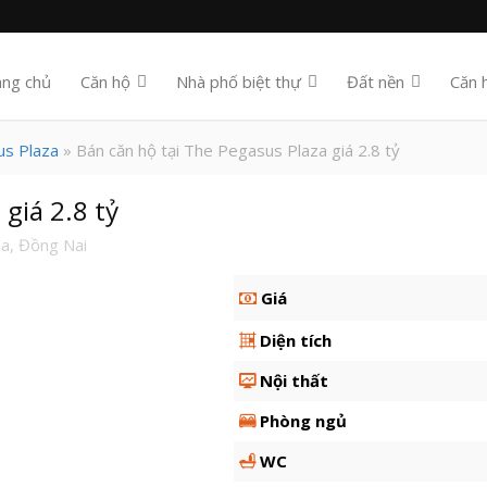
ang chủ
Căn hộ
Nhà phố biệt thự
Đất nền
Căn 
us Plaza
» Bán căn hộ tại The Pegasus Plaza giá 2.8 tỷ
giá 2.8 tỷ
a, Đồng Nai
Giá
Diện tích
Nội thất
Phòng ngủ
WC