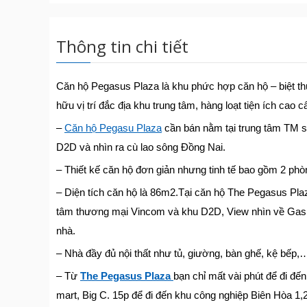
Thông tin chi tiết
Căn hộ Pegasus Plaza là khu phức hợp căn hộ – biệt th
hữu vị trí đắc địa khu trung tâm, hàng loạt tiện ích cao c
–
Căn hộ Pegasu Plaza
cần bán nằm tại trung tâm TM s
D2D và nhìn ra cù lao sông Đồng Nai.
– Thiết kế căn hộ đơn giản nhưng tinh tế bao gồm 2 p
– Diện tích căn hộ là 86m2.Tại căn hộ The Pegasus Plaz
tâm thương mại Vincom và khu D2D, View nhìn về Gas 
nhà.
– Nhà đầy đủ nội thất như tủ, giường, bàn ghế, kệ bếp,
– Từ
The Pegasus Plaza
bạn chỉ mất vài phút để đi đ
mart, Big C. 15p để đi đến khu công nghiệp Biên Hòa 1