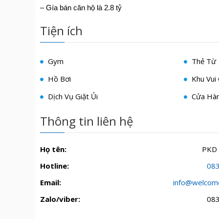
– Gía bán căn hộ là 2.8 tỷ
Tiện ích
Gym
Thẻ Từ
Hồ Bơi
Khu Vui 
Dịch Vụ Giặt Ủi
Cửa Hàn
Thông tin liên hệ
Họ tên:
PKD
Hotline:
08
Email:
info@welcom
Zalo/viber:
08