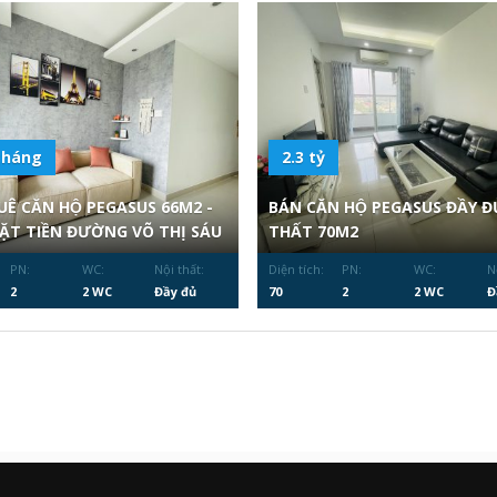
tháng
2.3 tỷ
Ê CĂN HỘ PEGASUS 66M2 -
BÁN CĂN HỘ PEGASUS ĐẦY ĐU
̣T TIỀN ĐƯỜNG VÕ THỊ SÁU
THẤT 70M2
PN:
WC:
Nội thất:
Diện tích:
PN:
WC:
N
2
2 WC
Đầy đủ
70
2
2 WC
Đ