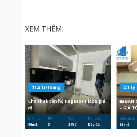
XEM THÊM:
11.5 tr/tháng
2.1 tỷ
Cho thuê căn hộ Pegasus Plaza giá
🏡 BÁN
rẻ
– GIÁ T
Diện tích:
PN:
WC:
Nội thất:
Diện tích:
96m2
3
2 WC
Đầy đủ
62 m2