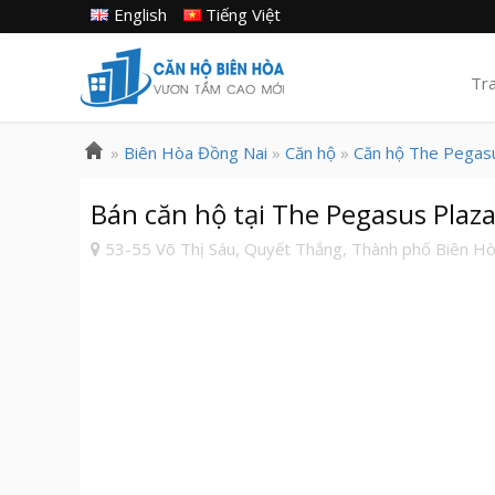
English
Tiếng Việt
Tr
»
Biên Hòa Đồng Nai
»
Căn hộ
»
Căn hộ The Pegas
Bán căn hộ tại The Pegasus Plaza 
53-55 Võ Thị Sáu, Quyết Thắng, Thành phố Biên Hò