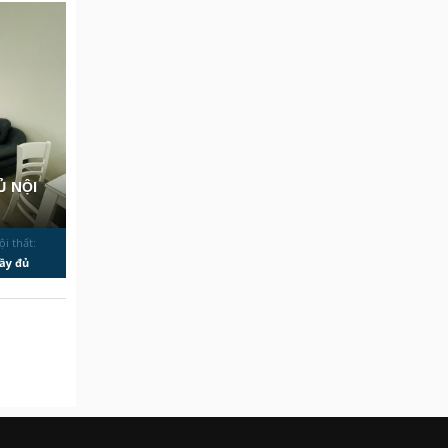
̉ NỘI
ội thất:
ầy đủ