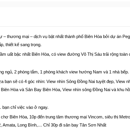
ự – thương mại – dịch vụ bật nhất thành phố Biên Hòa bởi dự án Pe
ấp, thiết kế sang trọng.
ầm uất bậc nhất Biên Hòa, có view đường Võ Thị Sáu trải rộng toàn
hòng ngủ, 2 phòng tắm, 1 phòng khách view hướng Nam và 1 nhà bếp.
a bạn sẽ có 4 góc nhìn: View nhìn Sông Đồng Nai tuyệt đẹp, View nh
Biên Hòa và Sân Bay Biên Hòa, View nhìn sông Đồng Nai và khu hồ 
… bạn chỉ việc vào ở ngay.
ến chợ Biên Hòa, 10p đến trung tâm thương mại Vincom, siêu thị Metr
,2, Amata, Long Bình,… Chỉ 30p đi sân bay Tân Sơn Nhất