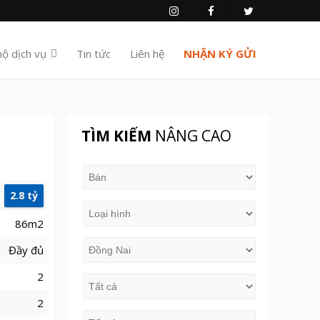
hộ dịch vụ
Tin tức
Liên hệ
NHẬN KÝ GỬI
TÌM KIẾM
NÂNG CAO
2.8 tỷ
86m2
Đầy đủ
2
2