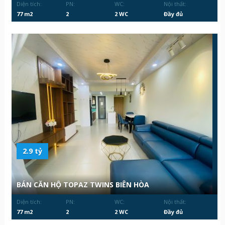
Diện tích:
PN:
WC:
Nội thất:
77 m2
2
2 WC
Đầy đủ
2.9 tỷ
BÁN CĂN HỘ TOPAZ TWINS BIÊN HÒA
Diện tích:
PN:
WC:
Nội thất:
77 m2
2
2 WC
Đầy đủ