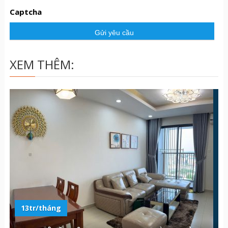
u
Captcha
c
ầ
u
XEM THÊM:
13tr/tháng