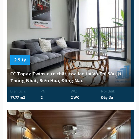
2.9 tỷ
CC Topaz Twins cực chất, tọa lạc tại Võ Thị Sáu, p
Thống Nhất, Biên Hòa, Đồng Nai.
Diện tích:
PN:
WC:
Nội thất:
77.77 m2
2
2 WC
Đầy đủ