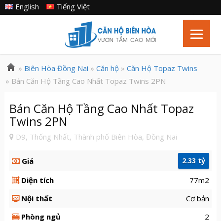
English
Tiếng Việt
»
Biên Hòa Đồng Nai
»
Căn hộ
»
Căn Hộ Topaz Twins
» Bán Căn Hộ Tầng Cao Nhất Topaz Twins 2PN
Bán Căn Hộ Tầng Cao Nhất Topaz
Twins 2PN
D9, Thống Nhất, Thành phố Biên Hòa, Đồng Nai
Giá
2.33 tỷ
Diện tích
77m2
Nội thất
Cơ bản
Phòng ngủ
2