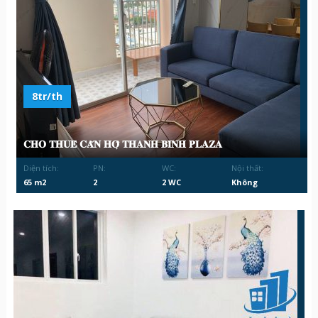
8tr/th
𝐂𝐇𝐎 𝐓𝐇𝐔𝐄̂ 𝐂𝐀̆𝐍 𝐇𝐎̣̂ 𝐓𝐇𝐀𝐍𝐇 𝐁𝐈̀𝐍𝐇 𝐏𝐋𝐀𝐙𝐀
Diện tích:
PN:
WC:
Nội thất:
65 m2
2
2 WC
Không