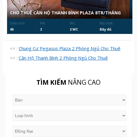
CHO THUÊ CĂN HỘ THANH BÌNH PLAZA 8TR/THÁNG
Diện tích:
PN:
WC:
Nội thất:
65
2
2 WC
Đầy đủ
<< :
Chung Cư Pegasus Plaza 2 Phòng Ngủ Cho Thuê
>> :
Căn Hộ Thanh Bình 2 Phòng Ngủ Cho Thuê
TÌM KIẾM
NÂNG CAO