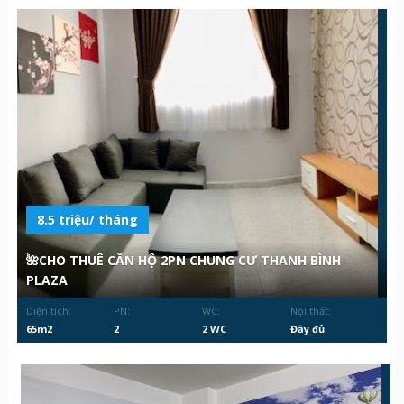
8.5 triệu/ tháng
🌺CHO THUÊ CĂN HỘ 2PN CHUNG CƯ THANH BÌNH
PLAZA
Diện tích:
PN:
WC:
Nội thất:
65m2
2
2 WC
Đầy đủ