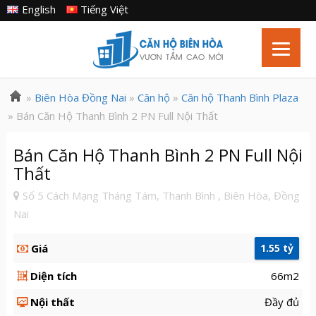
English
Tiếng Việt
»
Biên Hòa Đồng Nai
»
Căn hộ
»
Căn hộ Thanh Bình Plaza
» Bán Căn Hộ Thanh Bình 2 PN Full Nội Thất
Bán Căn Hộ Thanh Bình 2 PN Full Nội
Thất
Số 5 Cách Mạng Tháng Tám, Thanh Bình , Biên Hòa, Đồng
Nai
Giá
1.55 tỷ
Diện tích
66m2
Nội thất
Đầy đủ