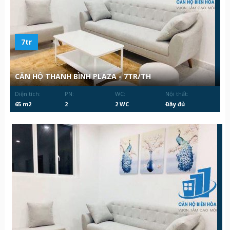
7tr
CĂN HỘ THANH BÌNH PLAZA - 7TR/TH
Diện tích:
PN:
WC:
Nội thất:
65 m2
2
2 WC
Đầy đủ