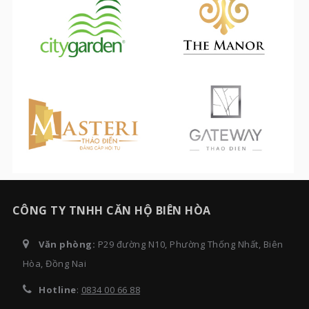
CÔNG TY TNHH CĂN HỘ BIÊN HÒA
Văn phòng:
P29 đường N10, Phường Thống Nhất, Biên
Hòa, Đồng Nai
Hotline
:
0834 00 66 88