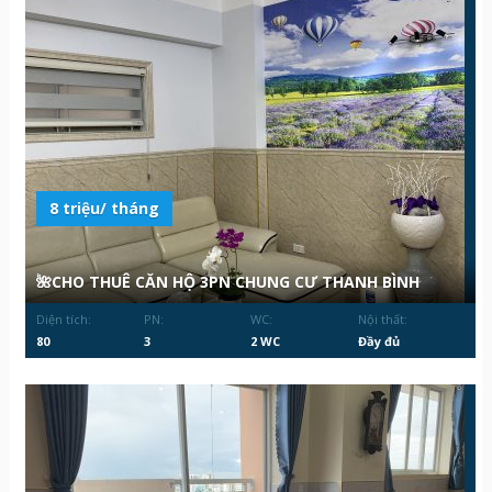
8 triệu/ tháng
🌺CHO THUÊ CĂN HỘ 3PN CHUNG CƯ THANH BÌNH
Diện tích:
PN:
WC:
Nội thất:
80
3
2 WC
Đầy đủ