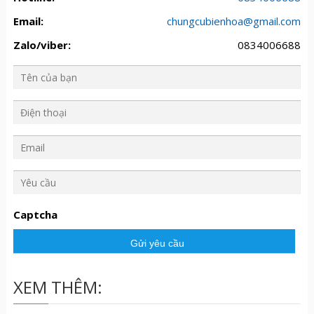
Email:
chungcubienhoa@gmail.com
Zalo/viber:
0834006688
Y
ê
u
Captcha
c
ầ
u
XEM THÊM: