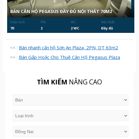
BÁN CĂN HỘ PEGASUS ĐẦY ĐỦ NỘI THẤT 70M2
Diện tích:
PN:
WC:
Nội thất:
70
2
2 WC
Đầy đủ
<< :
Bán nhanh căn hộ Sơn An Plaza, 2PN, DT 63m2
>> :
Bán Gấp Hoặc Cho Thuê Căn Hộ Pegasus Plaza
TÌM KIẾM
NÂNG CAO