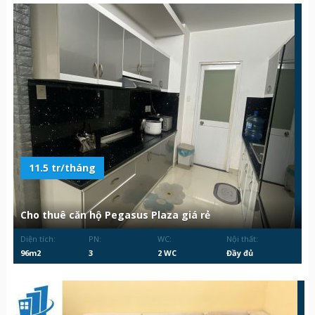
11.5 tr/tháng
Cho thuê căn hộ Pegasus Plaza giá rẻ
Diện tích:
PN:
WC:
Nội thất:
96m2
3
2 WC
Đầy đủ