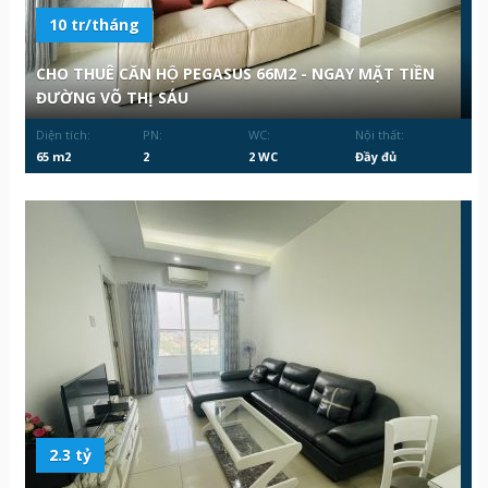
10 tr/tháng
CHO THUÊ CĂN HỘ PEGASUS 66M2 - NGAY MẶT TIỀN
ĐƯỜNG VÕ THỊ SÁU
Diện tích:
PN:
WC:
Nội thất:
65 m2
2
2 WC
Đầy đủ
2.3 tỷ