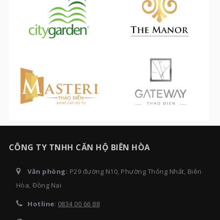
CÔNG TY TNHH CĂN HỘ BIÊN HÒA
Văn phòng:
P29 đường N10, Phường Thống Nhất, Biên
Hòa, Đồng Nai
Hotline
:
0834 00 66 88