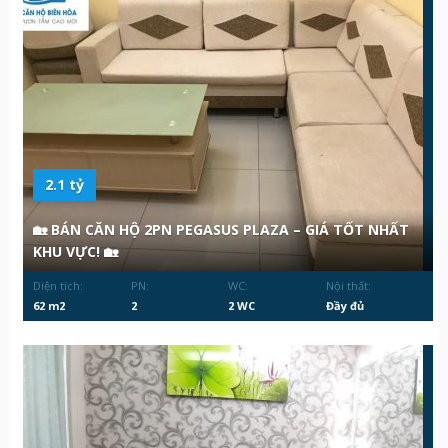
2.1 tỷ
🏡 BÁN CĂN HỘ 2PN PEGASUS PLAZA – GIÁ TỐT NHẤT
KHU VỰC! 🏡
Diện tích:
PN:
WC:
Nội thất:
62 m2
2
2 WC
Đầy đủ