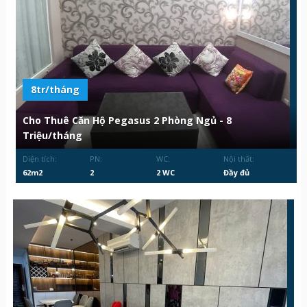
8tr/tháng
Cho Thuê Căn Hộ Pegasus 2 Phòng Ngủ - 8
Triệu/tháng
Diện tích:
PN:
WC:
Nội thất:
62m2
2
2 WC
Đầy đủ