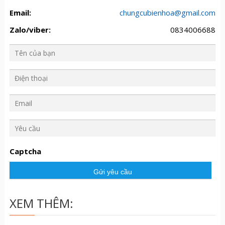
Email:
chungcubienhoa@gmail.com
Zalo/viber:
0834006688
Y
ê
u
Captcha
c
ầ
u
XEM THÊM: