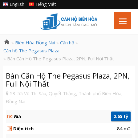
English
Tiếng Việt
»
Biên Hòa Đồng Nai
»
Căn hộ
»
Căn hộ The Pegasus Plaza
» Bán Căn Hộ The Pegasus Plaza, 2PN, Full Nội Thất
Bán Căn Hộ The Pegasus Plaza, 2PN,
Full Nội Thất
53-55 Võ Thị Sáu, Quyết Thắng, Thành phố Biên Hòa,
Đồng Nai
Giá
2.65 tỷ
Diện tích
84 m2