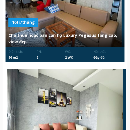
16tr/tháng
Cho thuê hoặc bán căn hộ Luxury Pegasus tầng cao,
view đẹp.
Diện tích:
PN:
WC:
Nội thất:
96 m2
2
2 WC
Đầy đủ