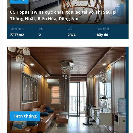
CC Topaz Twins cực chất, tọa lạc tại Võ Thị Sáu, p
Thống Nhất, Biên Hòa, Đồng Nai.
Diện tích:
PN:
WC:
Nội thất:
77.77 m2
2
2 WC
Đầy đủ
14tr/tháng