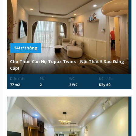
14tr/tháng
Cho Thuê Căn Hộ Topaz Twins - Nội Thất 5 Sao Đẳng
Cấp!
Diện tích:
PN:
WC:
Nội thất:
77 m2
2
2 WC
Đầy đủ