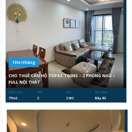
13tr/tháng
CHO THUÊ CĂN HỘ TOPAZ TWINS – 2 PHÒNG NGỦ –
FULL NỘI THẤT
Diện tích:
PN:
WC:
Nội thất:
77m2
2
2 WC
Đầy đủ