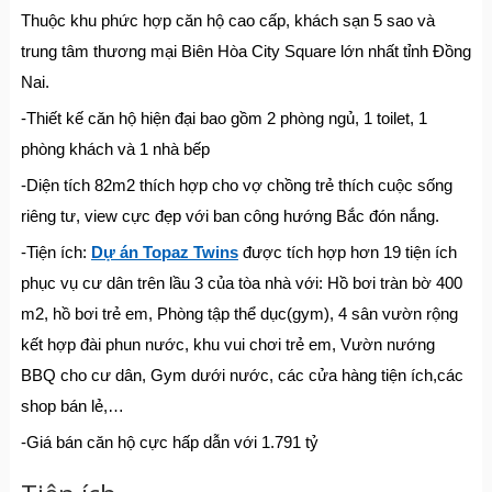
Thuộc khu phức hợp căn hộ cao cấp, khách sạn 5 sao và
trung tâm thương mại Biên Hòa City Square lớn nhất tỉnh Đồng
Nai.
-Thiết kế căn hộ hiện đại bao gồm 2 phòng ngủ, 1 toilet, 1
phòng khách và 1 nhà bếp
-Diện tích 82m2 thích hợp cho vợ chồng trẻ thích cuộc sống
riêng tư, view cực đẹp với ban công hướng Bắc đón nắng.
-Tiện ích:
Dự án Topaz Twins
được tích hợp hơn 19 tiện ích
phục vụ cư dân trên lầu 3 của tòa nhà với: Hồ bơi tràn bờ 400
m2, hồ bơi trẻ em, Phòng tập thể dục(gym), 4 sân vườn rộng
kết hợp đài phun nước, khu vui chơi trẻ em, Vườn nướng
BBQ cho cư dân, Gym dưới nước, các cửa hàng tiện ích,các
shop bán lẻ,…
-Giá bán căn hộ cực hấp dẫn với 1.791 tỷ