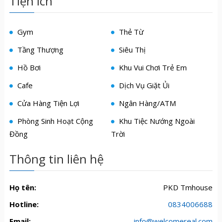
Tiện ích
Gym
Thẻ Từ
Tầng Thượng
Siêu Thị
Hồ Bơi
Khu Vui Chơi Trẻ Em
Cafe
Dịch Vụ Giặt Ủi
Cửa Hàng Tiện Lợi
Ngân Hàng/ATM
Phòng Sinh Hoạt Cộng
Khu Tiệc Nướng Ngoài
Đồng
Trời
Thông tin liên hệ
Họ tên:
PKD Tmhouse
Hotline:
0834006688
Email:
info@welcomereal.com