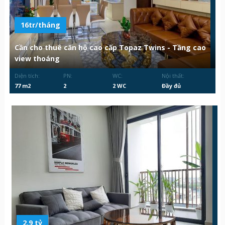
16tr/tháng
Cần cho thuê căn hộ cao cấp Topaz Twins - Tầng cao
view thoáng
Diện tích:
PN:
WC:
Nội thất:
77 m2
2
2 WC
Đầy đủ
2.9 tỷ