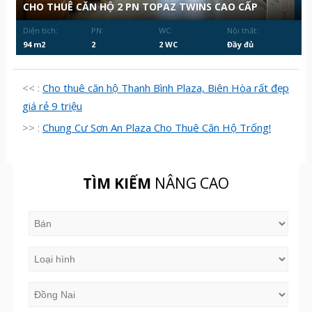
CHO THUÊ CĂN HỘ 2 PN TOPAZ TWINS CAO CẤP
Diện tích:
PN:
WC:
Nội thất:
94 m2
2
2 WC
Đầy đủ
<< :
Cho thuê căn hộ Thanh Bình Plaza, Biên Hòa rất đẹp
giá rẻ 9 triệu
>> :
Chung Cư Sơn An Plaza Cho Thuê Căn Hộ Trống!
TÌM KIẾM
NÂNG CAO