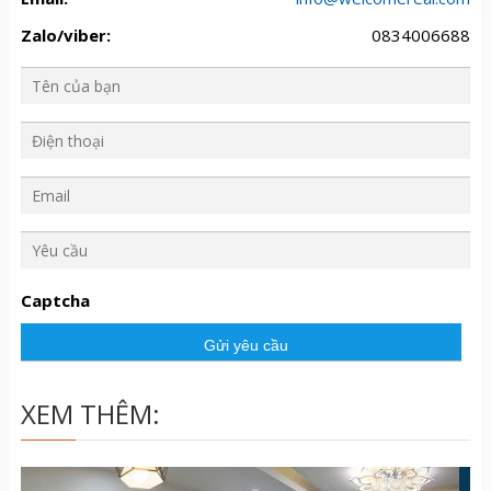
Zalo/viber:
0834006688
Y
ê
u
Captcha
c
ầ
u
XEM THÊM: