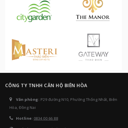
CÔNG TY TNHH CĂN HỘ BIÊN HÒA
Văn phòng:
P29 đường N10, Phường Thống Nhất, Biên
Hòa, Đồng Nai
Hotline
:
0834 00 66 88