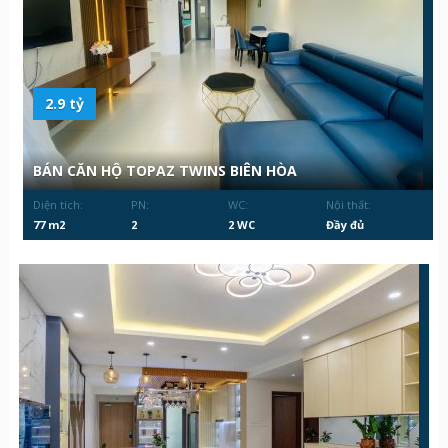
2.9 tỷ
BÁN CĂN HỘ TOPAZ TWINS BIÊN HÒA
Diện tích:
PN:
WC:
Nội thất:
77 m2
2
2 WC
Đầy đủ