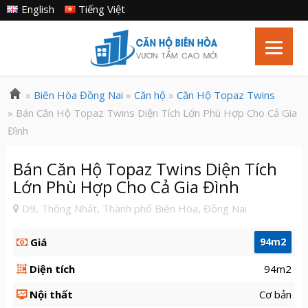
English
Tiếng Việt
»
Biên Hòa Đồng Nai
»
Căn hộ
»
Căn Hộ Topaz Twins
» Bán Căn Hộ Topaz Twins Diện Tích Lớn Phù Hợp Cho Cả Gia
Đình
Bán Căn Hộ Topaz Twins Diện Tích
Lớn Phù Hợp Cho Cả Gia Đình
D9, Thống Nhất, Thành phố Biên Hòa, Đồng Nai
Giá
94m2
Diện tích
94m2
Nội thất
Cơ bản