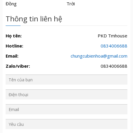
Đồng
Trời
Thông tin liên hệ
Họ tên:
PKD Tmhouse
Hotline:
0834006688
Email:
chungcubienhoa@gmail.com
Zalo/viber:
0834006688
Y
ê