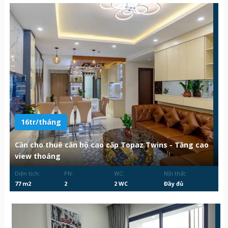
16tr/tháng
Cần cho thuê căn hộ cao cấp Topaz Twins - Tầng cao
view thoáng
Diện tích:
PN:
WC:
Nội thất:
77 m2
2
2 WC
Đầy đủ