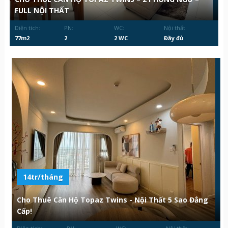
FULL NỘI THẤT
Diện tích:
PN:
WC:
Nội thất:
77m2
2
2 WC
Đầy đủ
14tr/tháng
Cho Thuê Căn Hộ Topaz Twins - Nội Thất 5 Sao Đẳng
Cấp!