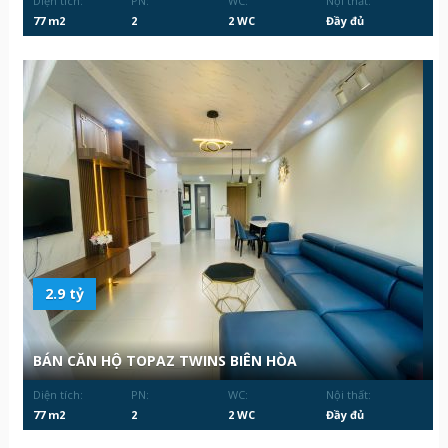
Diện tích:
PN:
WC:
Nội thất:
77 m2
2
2 WC
Đầy đủ
2.9 tỷ
BÁN CĂN HỘ TOPAZ TWINS BIÊN HÒA
Diện tích:
PN:
WC:
Nội thất:
77 m2
2
2 WC
Đầy đủ