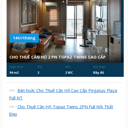
14tr/tháng
CHO THUÊ CĂN HỘ 2 PN TOPAZ TWINS CAO CẤP
Diện tích:
PN:
WC:
Nội thất:
94 m2
2
2 WC
Đầy đủ
<< :
Bán hoặc Cho Thuê Căn Hộ Cao Cấp Pegasus Plaza
Full NT
>> :
Cho Thuê Căn Hộ Topaz Twins 2PN Full Nội Thất
Đẹp