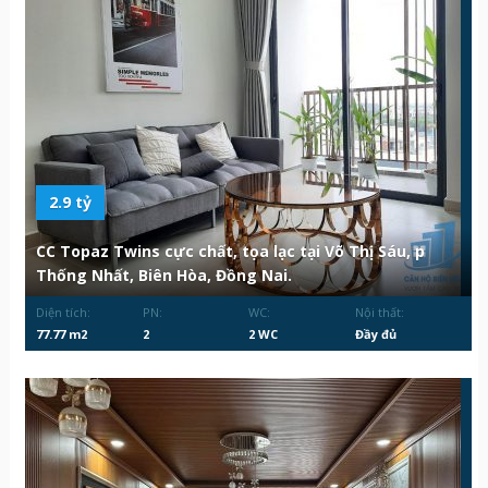
2.9 tỷ
CC Topaz Twins cực chất, tọa lạc tại Võ Thị Sáu, p
Thống Nhất, Biên Hòa, Đồng Nai.
Diện tích:
PN:
WC:
Nội thất:
77.77 m2
2
2 WC
Đầy đủ