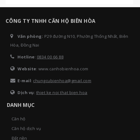
CÔNG TY TNHH CĂN HỘ BIÊN HÒA
Văn phòng:
P29 đường N10, Phường Thống Nhất, Biên
Hòa, Đồng Nai
Hotline
:
0834 00 66 88
Website
: www.canhobienhoa.com
E-mail
:
chungcubienhoa@gmail.com
Dịch vụ
:
thiet ke noi that bien hoa
DANH MỤC
Căn hộ
Căn hộ dịch vụ
Đất nền