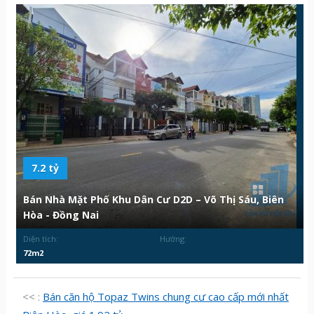
7.2 tỷ
Bán Nhà Mặt Phố Khu Dân Cư D2D – Võ Thị Sáu, Biên
Hòa - Đồng Nai
Diện tích:
Hướng:
72m2
<< :
Bán căn hộ Topaz Twins chung cư cao cấp mới nhất