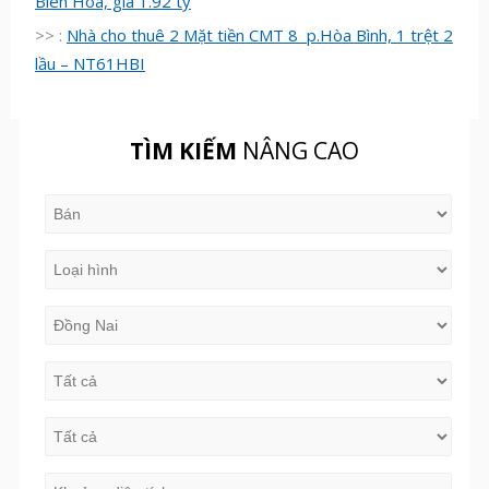
Biên Hòa, giá 1.92 tỷ
>> :
Nhà cho thuê 2 Mặt tiền CMT 8 p.Hòa Bình, 1 trệt 2
lầu – NT61HBI
TÌM KIẾM
NÂNG CAO