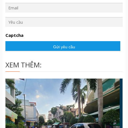
Y
ê
u
Captcha
c
ầ
u
XEM THÊM: