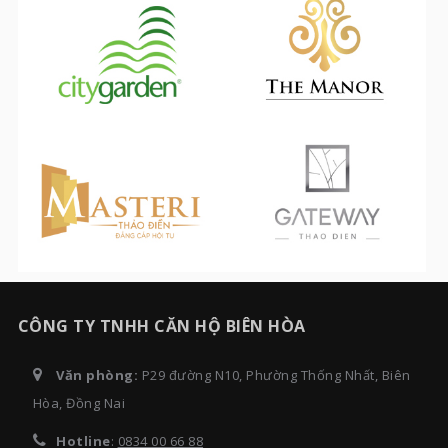
CÔNG TY TNHH CĂN HỘ BIÊN HÒA
Văn phòng:
P29 đường N10, Phường Thống Nhất, Biên
Hòa, Đồng Nai
Hotline
:
0834 00 66 88