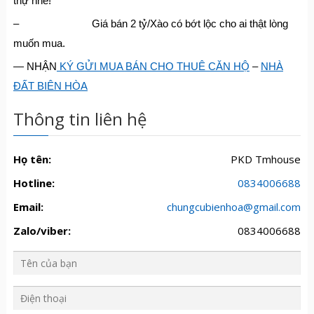
thự nhé!
– Giá bán 2 tỷ/Xào có bớt lộc cho ai thật lòng
muốn mua.
— NHẬN
KÝ GỬI MUA BÁN CHO THUÊ CĂN HỘ
–
NHÀ
ĐẤT BIÊN HÒA
Thông tin liên hệ
Họ tên:
PKD Tmhouse
Hotline:
0834006688
Email:
chungcubienhoa@gmail.com
Zalo/viber:
0834006688