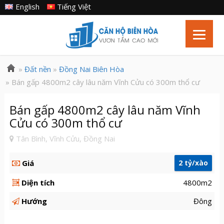
English
Tiếng Việt
»
Đất nền
»
Đồng Nai Biên Hòa
» Bán gấp 4800m2 cây lâu năm Vĩnh Cửu có 300m thổ cư
Bán gấp 4800m2 cây lâu năm Vĩnh
Cửu có 300m thổ cư
Tân Bình, Vĩnh Cửu, Đồng Nai
Giá
2 tỷ/xào
Diện tích
4800m2
Hướng
Đông