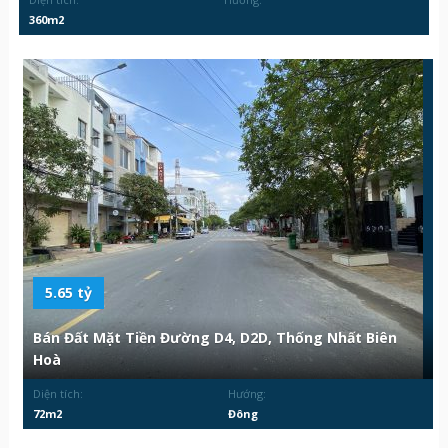
360m2
5.65 tỷ
Bán Đất Mặt Tiền Đường D4, D2D, Thống Nhất Biên
Hoà
Diện tích:
Hướng:
72m2
Đông