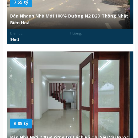
7.55 tỷ
Bán Nhanh Nhà Mới 100% Đường N2 D2D Thống Nhất
Biên Hoà
Diện tích:
Hướng:
84m2
6.85 tỷ
Bán Nhà Mới D2D Đường D3 Cách Võ Thị Sáu Vài Bước