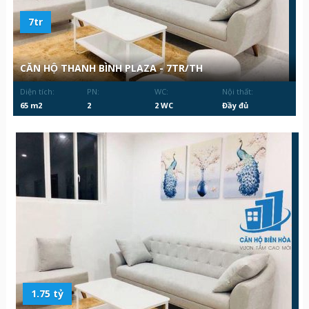
7tr
CĂN HỘ THANH BÌNH PLAZA - 7TR/TH
Diện tích:
PN:
WC:
Nội thất:
65 m2
2
2 WC
Đầy đủ
1.75 tỷ