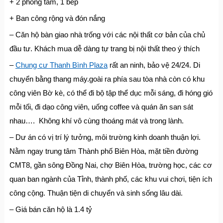
+ 2 phòng tắm, 1 bếp
+ Ban công rộng và đón nắng
– Căn hộ bàn giao nhà trống với các nội thất cơ bản của chủ
đầu tư. Khách mua dễ dàng tự trang bị nội thất theo ý thích
–
Chung cư Thanh Bình Plaza
rất an ninh, bảo vệ 24/24. Di
chuyển bằng thang máy.goài ra phía sau tòa nhà còn có khu
công viên Bờ kè, có thể đi bộ tập thể dục mỗi sáng, đi hóng gió
mỗi tối, đi dạo công viên, uống coffee và quán ăn san sát
nhau…. Không khí vô cùng thoáng mát và trong lành.
– Dư án có vị trí lý tưởng, môi trường kinh doanh thuận lợi.
Nằm ngay trung tâm Thành phố Biên Hòa, mặt tiền đường
CMT8, gần sông Đồng Nai, chợ Biên Hòa, trường học, các cơ
quan ban ngành của Tỉnh, thành phố, các khu vui chơi, tiện ích
công cộng. Thuận tiện di chuyển và sinh sống lâu dài.
– Giá bán căn hộ là 1.4 tỷ