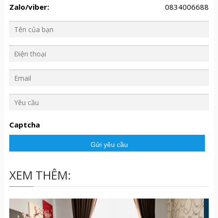
Zalo/viber:
0834006688
Y
ê
u
Captcha
c
ầ
u
XEM THÊM: