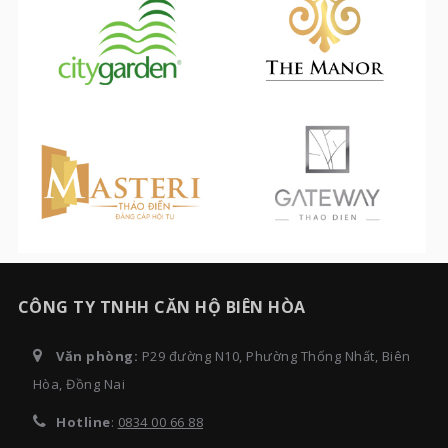
CÔNG TY TNHH CĂN HỘ BIÊN HÒA
Văn phòng:
P29 đường N10, Phường Thống Nhất, Biên
Hòa, Đồng Nai
Hotline
:
0834 00 66 88