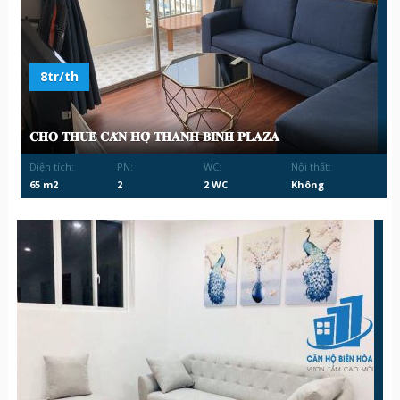
8tr/th
𝐂𝐇𝐎 𝐓𝐇𝐔𝐄̂ 𝐂𝐀̆𝐍 𝐇𝐎̣̂ 𝐓𝐇𝐀𝐍𝐇 𝐁𝐈̀𝐍𝐇 𝐏𝐋𝐀𝐙𝐀
Diện tích:
PN:
WC:
Nội thất:
65 m2
2
2 WC
Không