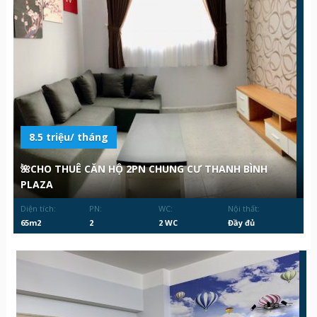
8.5 triệu/ tháng
🌺CHO THUÊ CĂN HỘ 2PN CHUNG CƯ THANH BÌNH
PLAZA
Diện tích:
PN:
WC:
Nội thất:
65m2
2
2 WC
Đầy đủ