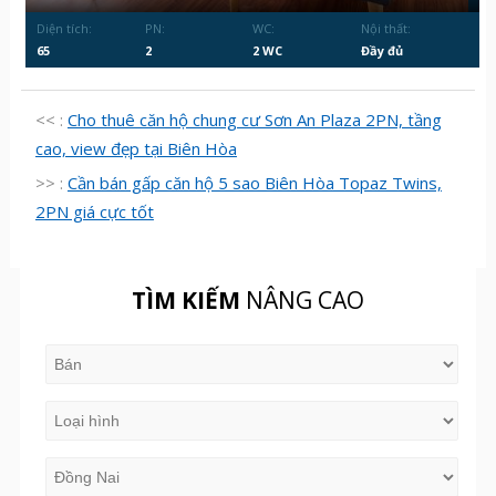
Diện tích:
PN:
WC:
Nội thất:
65
2
2 WC
Đầy đủ
<< :
Cho thuê căn hộ chung cư Sơn An Plaza 2PN, tầng
cao, view đẹp tại Biên Hòa
>> :
Cần bán gấp căn hộ 5 sao Biên Hòa Topaz Twins,
2PN giá cực tốt
TÌM KIẾM
NÂNG CAO