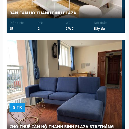
BÁN CĂN HỘ THANH BÌNH PLAZA
Diện tích:
PN:
WC:
Nội thất:
65
2
2 WC
Đầy đủ
8 TR
CHO THUÊ CĂN HỘ THANH BÌNH PLAZA 8TR/THÁNG