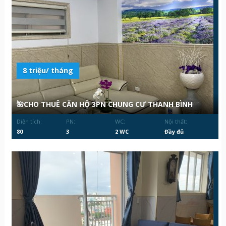
8 triệu/ tháng
🌺CHO THUÊ CĂN HỘ 3PN CHUNG CƯ THANH BÌNH
Diện tích:
PN:
WC:
Nội thất:
80
3
2 WC
Đầy đủ