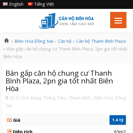
English
Tiếng Việt
»
Biên Hòa Đồng Nai
»
Căn hộ
»
Căn hộ Thanh Bình Plaza
» Bán gấp căn hộ chung cư Thanh Bình Plaza, 2pn gia tốt nhất
Biên Hòa
Bán gấp căn hộ chung cư Thanh
Bình Plaza, 2pn gia tốt nhất Biên
Hòa
Số 5 Cách Mạng Tháng Tám, Thanh Bình , Biên Hòa, Đồng
Nai
Giá
1.4 tỷ
Diện tích
65m2