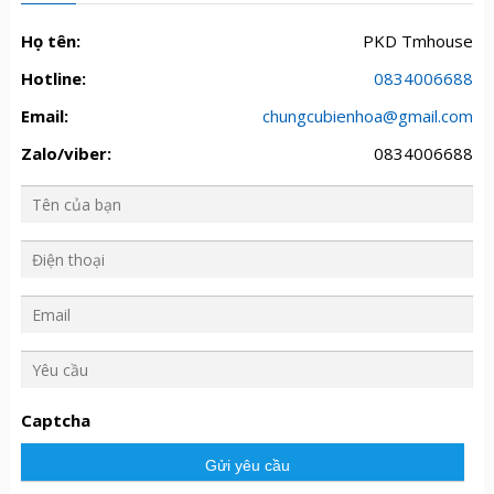
Họ tên:
PKD Tmhouse
Hotline:
0834006688
Email:
chungcubienhoa@gmail.com
Zalo/viber:
0834006688
Y
ê
u
Captcha
c
ầ
u