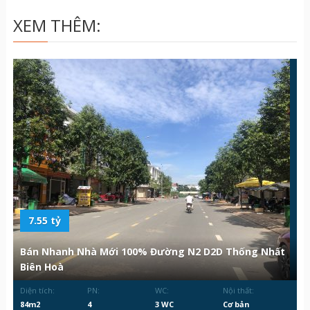
XEM THÊM:
7.55 tỷ
Bán Nhanh Nhà Mới 100% Đường N2 D2D Thống Nhất
Biên Hoà
Diện tích:
PN:
WC:
Nội thất:
84m2
4
3 WC
Cơ bản