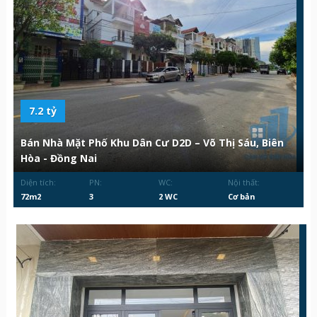
7.2 tỷ
Bán Nhà Mặt Phố Khu Dân Cư D2D – Võ Thị Sáu, Biên
Hòa - Đồng Nai
Diện tích:
PN:
WC:
Nội thất:
72m2
3
2 WC
Cơ bản