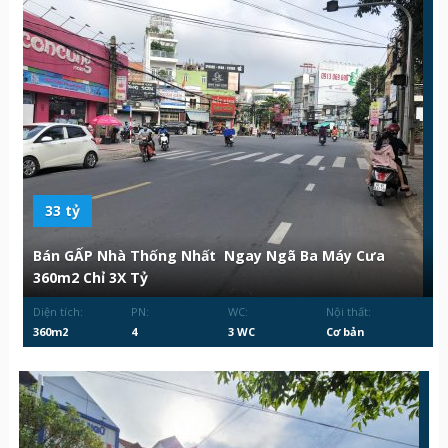
33 tỷ
Bán GẤP Nhà Thống Nhất Ngay Ngã Ba Máy Cưa
360m2 Chỉ 3X Tỷ
Diện tích:
PN:
WC:
Nội thất:
360m2
4
3 WC
Cơ bản