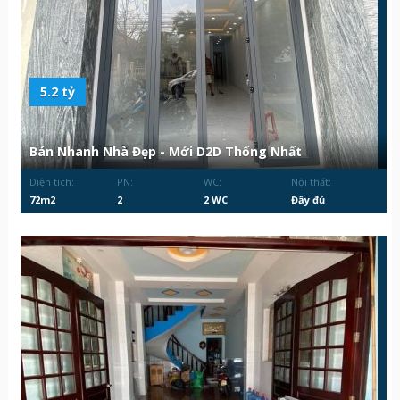
5.2 tỷ
Bán Nhanh Nhà Đẹp - Mới D2D Thống Nhất
Diện tích:
PN:
WC:
Nội thất:
72m2
2
2 WC
Đầy đủ