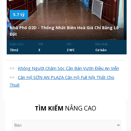
5.7 tỷ
Nhà Phố D2D - Thống Nhất Biên Hoà Giá Chỉ Bằng Lô
Đất
Diện tích:
PN:
WC:
Nội thất:
72m2
3
2 WC
Cơ bản
<< :
Không Người Chăm Sóc Cần Bán Vườn Điều An Viễn
>> :
Căn Hộ SƠN AN PLAZA Căn Hộ Full Nội Thất Cho
Thuê
TÌM KIẾM
NÂNG CAO