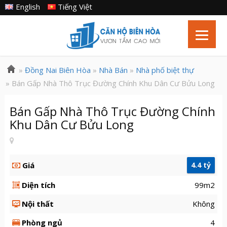
English
Tiếng Việt
»
Đồng Nai Biên Hòa
»
Nhà Bán
»
Nhà phố biệt thự
» Bán Gấp Nhà Thô Trục Đường Chính Khu Dân Cư Bửu Long
Bán Gấp Nhà Thô Trục Đường Chính
Khu Dân Cư Bửu Long
Giá
4.4 tỷ
Diện tích
99m2
Nội thất
Không
Phòng ngủ
4