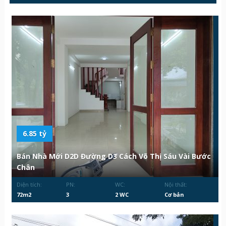
6.85 tỷ
Bán Nhà Mới D2D Đường D3 Cách Võ Thị Sáu Vài Bước
Chân
Diện tích:
PN:
WC:
Nội thất:
72m2
3
2 WC
Cơ bản