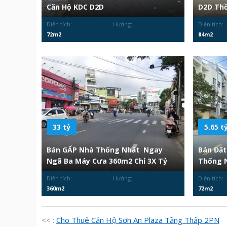
Căn Hộ KDC D2D
D2D Thố
Diện tích:
Hướng:
Diện tích:
72m2
84m2
33 tỷ
5.65 t
Bán GẤP Nhà Thống Nhất Ngay
Bán Đất
Ngã Ba Máy Cưa 360m2 Chỉ 3X Tỷ
Thống N
Diện tích:
Hướng:
Diện tích:
360m2
72m2
<< :
Cho Thuê Căn Hộ Sơn An Plaza Tầng Thấp 2PN