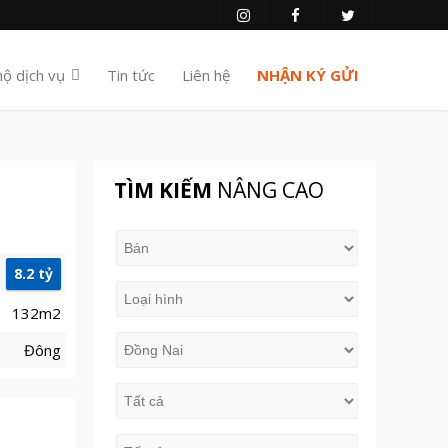
hộ dịch vụ
Tin tức
Liên hệ
NHẬN KÝ GỬI
TÌM KIẾM
NÂNG CAO
8.2 tỷ
132m2
Đông