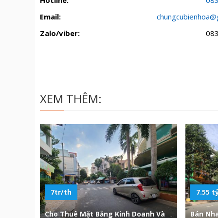
Hotline:
08
Email:
chungcubienhoa@
Zalo/viber:
08
XEM THÊM:
7tr/th
7.55 t
Cho Thuê Mặt Bằng Kinh Doanh Và
Bán Nh