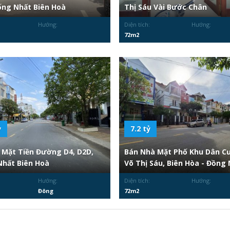
ng Nhất Biên Hoà
Thị Sáu Vài Bước Chân
Hướng:
Diện tích:
Hướng:
72m2
ỷ
7.2 tỷ
 Mặt Tiền Đường D4, D2D,
Bán Nhà Mặt Phố Khu Dân C
hất Biên Hoà
Võ Thị Sáu, Biên Hòa - Đồng 
Hướng:
Diện tích:
Hướng:
Đông
72m2