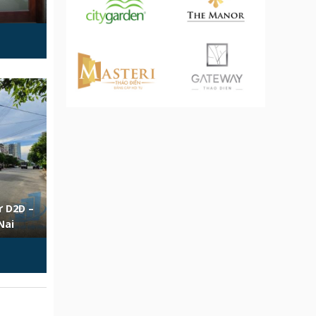
ư D2D –
Nai