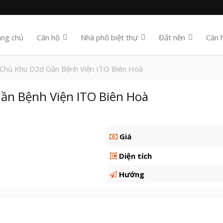
ang chủ
Căn hộ
Nhà phố biệt thự
Đất nền
Căn 
 Chủ Khu D2d Gần Bệnh Viện ITO Biên Hoà
ần Bệnh Viện ITO Biên Hoà
Giá
Diện tích
Hướng