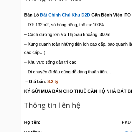
Bán Lô
Đất Chính Chủ Khu D2D
Gần Bệnh Viện ITO
– DT: 132m2, sổ hồng riêng, thổ cư 100%
– Cách đường lớn Võ Thị Sáu khoảng 300m
– Xung quanh toàn những tiện ích cao cấp, bao quanh l
cao cấp…)
– Khu vực sống dân trí cao
– Di chuyển đi đâu cũng dễ dàng thuận tiện…
– Giá bán:
8.2 tỷ
KÝ GỬI MUA BÁN CHO THUÊ CĂN HỘ NHÀ ĐẤT B
Thông tin liên hệ
Họ tên:
PKD