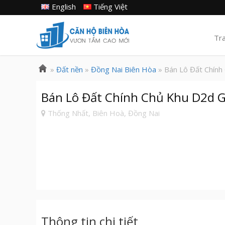
English
Tiếng Việt
Tr
»
Đất nền
»
Đồng Nai Biên Hòa
» Bán Lô Đất Chính
Bán Lô Đất Chính Chủ Khu D2d G
Thống Nhất, Biên Hoà, Đồng Nai
Thông tin chi tiết