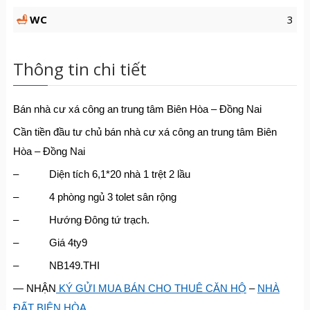
WC
3
Thông tin chi tiết
Bán nhà cư xá công an trung tâm Biên Hòa – Đồng Nai
Cần tiền đầu tư chủ bán nhà cư xá công an trung tâm Biên
Hòa – Đồng Nai
– Diện tích 6,1*20 nhà 1 trệt 2 lầu
– 4 phòng ngủ 3 tolet sân rộng
– Hướng Đông tứ trạch.
– Giá 4ty9
– NB149.THI
— NHẬN
KÝ GỬI MUA BÁN CHO THUÊ CĂN HỘ
–
NHÀ
ĐẤT BIÊN HÒA