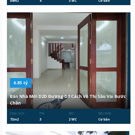
84m2
4
3 WC
Cơ bản
6.85 tỷ
Bán Nhà Mới D2D Đường D3 Cách Võ Thị Sáu Vài Bước
Chân
Diện tích:
PN:
WC:
Nội thất:
72m2
3
2 WC
Cơ bản