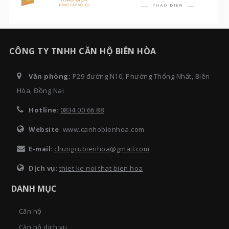
CÔNG TY TNHH CĂN HỘ BIÊN HÒA
Văn phòng:
P29 đường N10, Phường Thống Nhất, Biên
Hòa, Đồng Nai
Hotline
:
0834 00 66 88
Website
: www.canhobienhoa.com
E-mail
:
chungcubienhoa@gmail.com
Dịch vụ
:
thiet ke noi that bien hoa
DANH MỤC
Căn hộ
Căn hộ dịch vụ