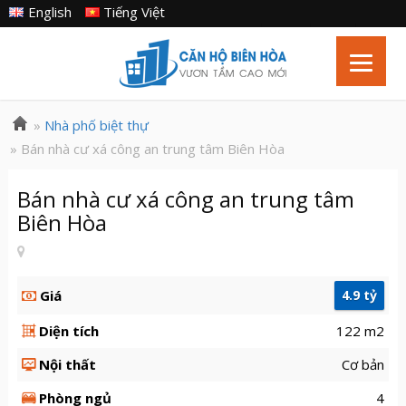
English
Tiếng Việt
»
Nhà phố biệt thự
» Bán nhà cư xá công an trung tâm Biên Hòa
Bán nhà cư xá công an trung tâm
Biên Hòa
Giá
4.9 tỷ
Diện tích
122 m2
Nội thất
Cơ bản
Phòng ngủ
4