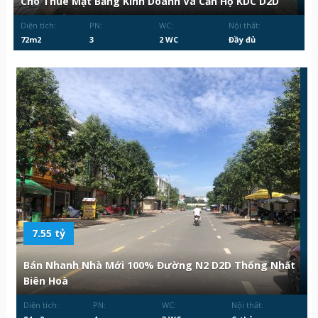
Cho Thuê Mặt Bằng Kinh Doanh Và Căn Hộ KDC D2D
Diện tích:
PN:
WC:
Nội thất:
72m2
3
2 WC
Đầy đủ
7.55 tỷ
Bán Nhanh Nhà Mới 100% Đường N2 D2D Thống Nhất
Biên Hoà
Diện tích:
PN:
WC:
Nội thất: