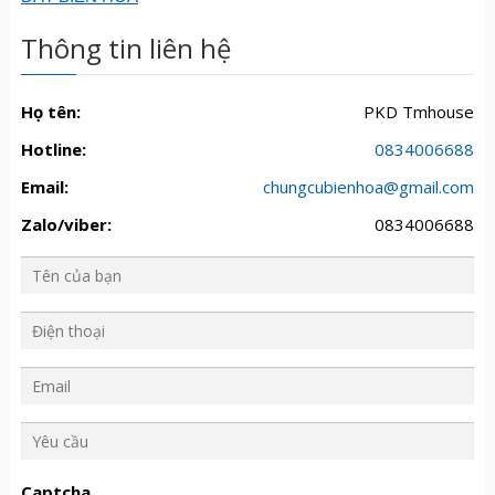
Thông tin liên hệ
Họ tên:
PKD Tmhouse
Hotline:
0834006688
Email:
chungcubienhoa@gmail.com
Zalo/viber:
0834006688
Y
ê
u
Captcha