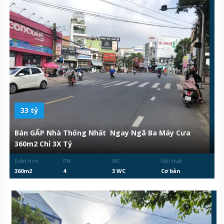
33 tỷ
Bán GẤP Nhà Thống Nhất Ngay Ngã Ba Máy Cưa
360m2 Chỉ 3X Tỷ
Diện tích:
PN:
WC:
Nội thất:
360m2
4
3 WC
Cơ bản