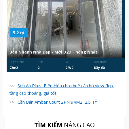
5.2 tỷ
Bán Nhanh Nhà Đẹp - Mới D2D Thống Nhất
Diện tích:
PN:
WC:
Nội thất:
72m2
2
2 WC
Đầy đủ
<< :
Sơn An Plaza Biên Hòa cho thuê căn hộ view đẹp,
tầng cao thoáng, giá tốt
>> :
Cần Bán Amber Court 2PN 94M2, 2.5 TỶ
TÌM KIẾM
NÂNG CAO