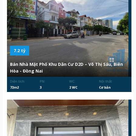
7.2 tỷ
Bán Nhà Mặt Phố Khu Dân Cư D2D – Võ Thị Sáu, Biên
Hòa - Đồng Nai
Diện tích:
PN:
WC:
Nội thất:
72m2
3
2 WC
Cơ bản