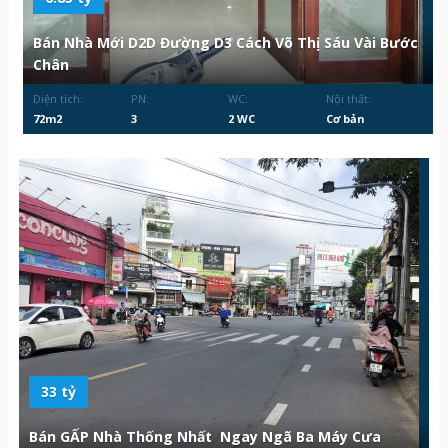
Bán Nhà Mới D2D Đường D3 Cách Võ Thị Sáu Vài Bước
Chân
Diện tích:
PN:
WC:
Nội thất:
72m2
3
2 WC
Cơ bản
33 tỷ
Bán GẤP Nhà Thống Nhất Ngay Ngã Ba Máy Cưa