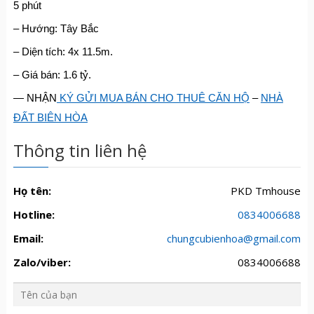
5 phút
– Hướng: Tây Bắc
– Diện tích: 4x 11.5m.
– Giá bán: 1.6 tỷ.
— NHẬN
KÝ GỬI MUA BÁN CHO THUÊ CĂN HỘ
–
NHÀ
ĐẤT BIÊN HÒA
Thông tin liên hệ
Họ tên:
PKD Tmhouse
Hotline:
0834006688
Email:
chungcubienhoa@gmail.com
Zalo/viber:
0834006688