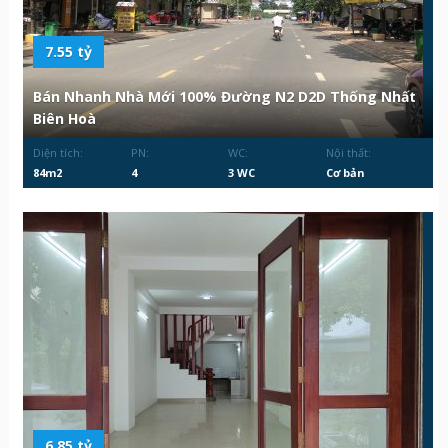
7.55 tỷ
Bán Nhanh Nhà Mới 100% Đường N2 D2D Thống Nhất
Biên Hoà
Diện tích:
PN:
WC:
Nội thất:
84m2
4
3 WC
Cơ bản
6.85 tỷ