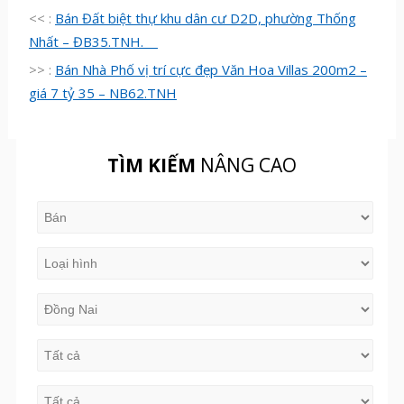
<< :
Bán Đất biệt thự khu dân cư D2D, phường Thống
Nhất – ĐB35.TNH.
>> :
Bán Nhà Phố vị trí cực đẹp Văn Hoa Villas 200m2 –
giá 7 tỷ 35 – NB62.TNH
TÌM KIẾM
NÂNG CAO