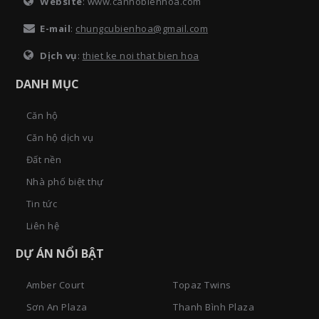
Website
: www.canhobienhoa.com
E-mail
:
chungcubienhoa@gmail.com
Dịch vụ
:
thiet ke noi that bien hoa
DANH MỤC
Căn hộ
Căn hộ dịch vụ
Đất nền
Nhà phố biệt thự
Tin tức
Liên hệ
DỰ ÁN NỔI BẬT
Amber Court
Topaz Twins
Sơn An Plaza
Thanh Bình Plaza