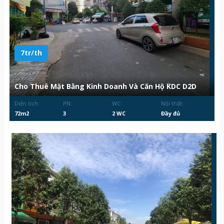
7tr/th
Cho Thuê Mặt Bằng Kinh Doanh Và Căn Hộ KDC D2D
Diện tích:
PN:
WC:
Nội thất:
72m2
3
2 WC
Đầy đủ