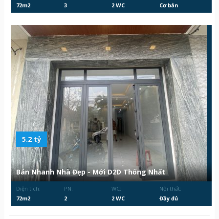
72m2
3
2 WC
Cơ bản
5.2 tỷ
Bán Nhanh Nhà Đẹp - Mới D2D Thống Nhất
Diện tích:
PN:
WC:
Nội thất:
72m2
2
2 WC
Đầy đủ