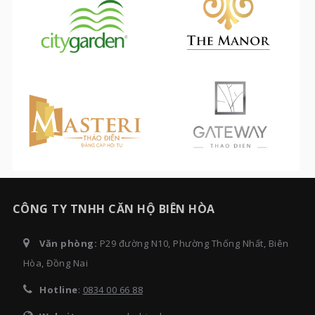
CÔNG TY TNHH CĂN HỘ BIÊN HÒA
Văn phòng:
P29 đường N10, Phường Thống Nhất, Biên
Hòa, Đồng Nai
Hotline
:
0834 00 66 88