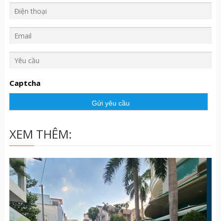
Y
ê
u
Captcha
c
ầ
u
XEM THÊM: