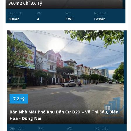
360m2 Chỉ 3X Tỷ
Diện tích:
PN:
WC:
Nội thất:
360m2
4
3 WC
Cơ bản
7.2 tỷ
Bán Nhà Mặt Phố Khu Dân Cư D2D – Võ Thị Sáu, Biên
Hòa - Đồng Nai
Diện tích:
PN:
WC:
Nội thất: