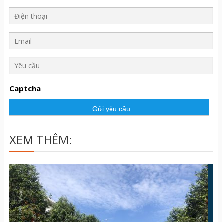
Y
ê
u
Captcha
c
ầ
u
XEM THÊM: