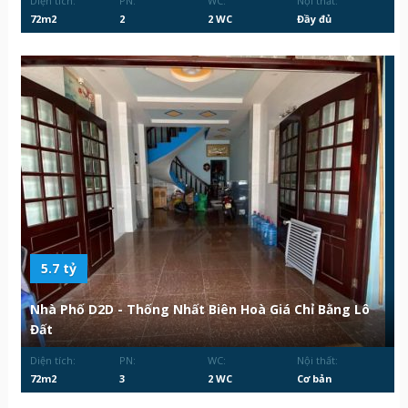
Diện tích:
PN:
WC:
Nội thất:
72m2
2
2 WC
Đầy đủ
5.7 tỷ
Nhà Phố D2D - Thống Nhất Biên Hoà Giá Chỉ Bằng Lô
Đất
Diện tích:
PN:
WC:
Nội thất:
72m2
3
2 WC
Cơ bản