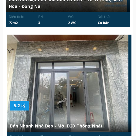
Hòa - Đồng Nai
Diện tích:
PN:
WC:
Nội thất:
72m2
3
2 WC
Cơ bản
5.2 tỷ
Bán Nhanh Nhà Đẹp - Mới D2D Thống Nhất