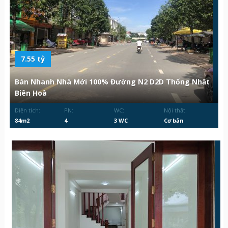
7.55 tỷ
Bán Nhanh Nhà Mới 100% Đường N2 D2D Thống Nhất
Biên Hoà
Diện tích:
PN:
WC:
Nội thất:
84m2
4
3 WC
Cơ bản