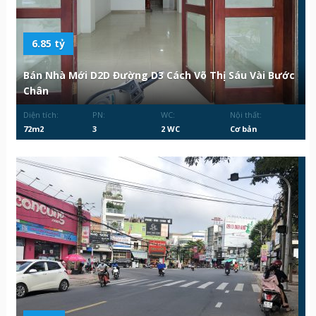
6.85 tỷ
Bán Nhà Mới D2D Đường D3 Cách Võ Thị Sáu Vài Bước
Chân
Diện tích:
PN:
WC:
Nội thất:
72m2
3
2 WC
Cơ bản