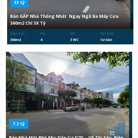
33 tỷ
Bán GẤP Nhà Thống Nhất Ngay Ngã Ba Máy Cưa
360m2 Chỉ 3X Tỷ
Diện tích:
PN:
WC:
Nội thất:
360m2
4
3 WC
Cơ bản
7.2 tỷ
Bán Nhà Mặt Phố Khu Dân Cư D2D – Võ Thị Sáu, Biên