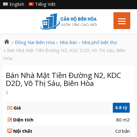
English
Tiếng Việt
»
Đồng Nai Biên Hòa
»
Nhà Bán
»
Nhà phố biệt thự
» Bán Nhà Mặt Tiền Đường N2, KDC D2D, Võ Thị Sáu, Biên
Hòa
Bán Nhà Mặt Tiền Đường N2, KDC
D2D, Võ Thị Sáu, Biên Hòa
Giá
6.8 tỷ
Diện tích
80 m2
Nội thất
Cơ bản