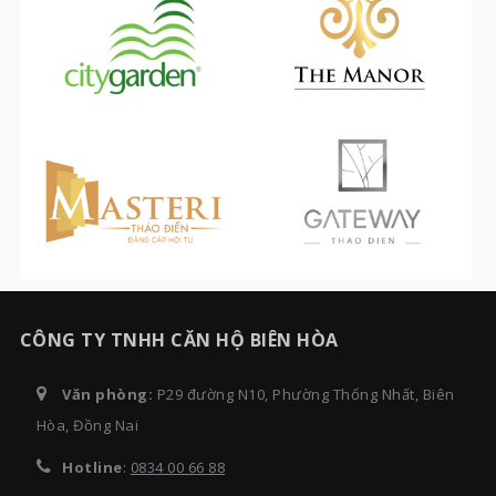
CÔNG TY TNHH CĂN HỘ BIÊN HÒA
Văn phòng:
P29 đường N10, Phường Thống Nhất, Biên
Hòa, Đồng Nai
Hotline
:
0834 00 66 88