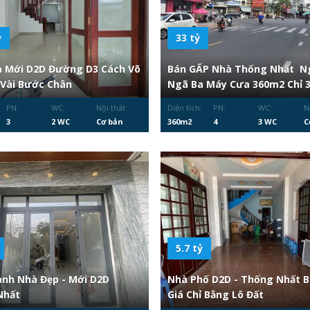
ỷ
33 tỷ
à Mới D2D Đường D3 Cách Võ
Bán GẤP Nhà Thống Nhất N
 Vài Bước Chân
Ngã Ba Máy Cưa 360m2 Chỉ 
PN:
WC:
Nội thất:
Diện tích:
PN:
WC:
N
3
2 WC
Cơ bản
360m2
4
3 WC
C
5.7 tỷ
nh Nhà Đẹp - Mới D2D
Nhà Phố D2D - Thống Nhất B
Nhất
Giá Chỉ Bằng Lô Đất