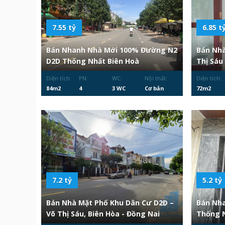
7.55 tỷ
6.85 t
Bán Nhanh Nhà Mới 100% Đường N2
Bán Nh
D2D Thống Nhất Biên Hoà
Thị Sáu
Diện tích:
PN:
WC:
Nội thất:
Diện tích:
84m2
4
3 WC
Cơ bản
72m2
7.2 tỷ
5.2 tỷ
Bán Nhà Mặt Phố Khu Dân Cư D2D –
Bán Nha
Võ Thị Sáu, Biên Hòa - Đồng Nai
Thống 