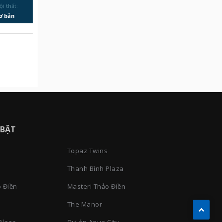
ội thất:
ơ bản
 BẬT
Topaz Twins
Thanh Bình Plaza
 Điền
Masteri Thảo Điền
The Manor
Plaza
Dự án Aqua City