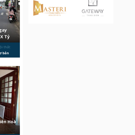
gay
3X Tỷ
ội thất:
ơ bản
iên Hoà