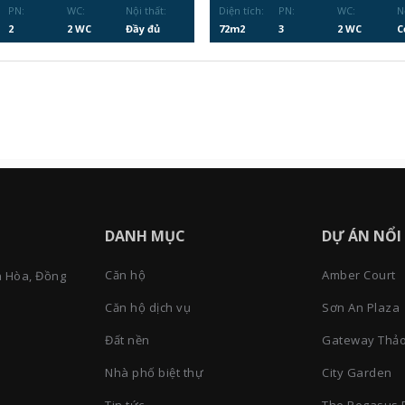
PN:
WC:
Nội thất:
Diện tích:
PN:
WC:
N
2
2 WC
Đầy đủ
72m2
3
2 WC
C
DANH MỤC
DỰ ÁN NỔI
Căn hộ
Amber Court
n Hòa, Đồng
Căn hộ dịch vụ
Sơn An Plaza
Đất nền
Gateway Thảo
Nhà phố biệt thự
City Garden
Tin tức
The Pegasus 