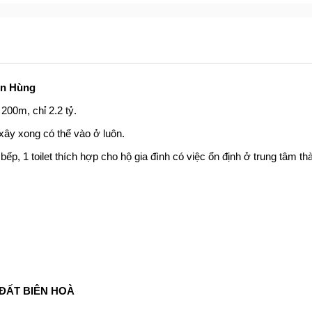
ên Hùng
00m, chỉ 2.2 tỷ.
ây xong có thể vào ở luôn.
bếp, 1 toilet thích hợp cho hộ gia đình có việc ổn định ở trung tâm t
ẤT BIÊN HOÀ