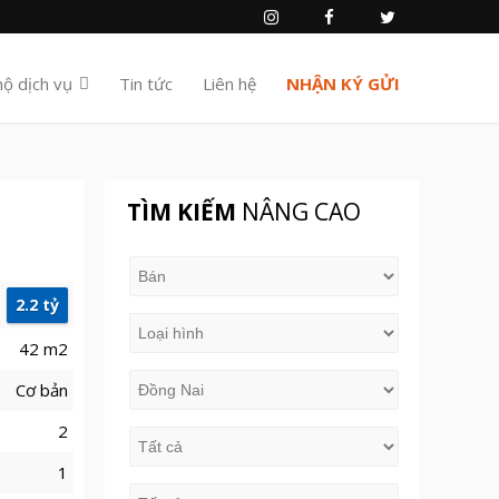
hộ dịch vụ
Tin tức
Liên hệ
NHẬN KÝ GỬI
TÌM KIẾM
NÂNG CAO
2.2 tỷ
42 m2
Cơ bản
2
1