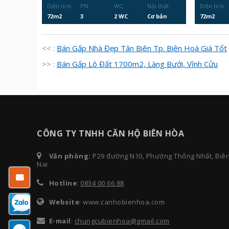
Diện tích:
PN:
WC:
Nội thất:
Diện tích:
72m2
3
2 WC
Cơ bản
72m2
<< :
Bán Gấp Nhà Đẹp Tân Biên Tp. Biên Hoà Giá Tốt
>> :
Bán Gấp Lô Đất 1700m2, Làng Bưởi, Vĩnh Cửu
CÔNG TY TNHH CĂN HỘ BIÊN HÒA
Văn phòng:
P29 đường N10, Phường Thống Nhất, Biê
Nai
Hotline
:
0834 00 66 88
Website
: www.canhobienhoa.com
E-mail
:
chungcubienhoa@gmail.com