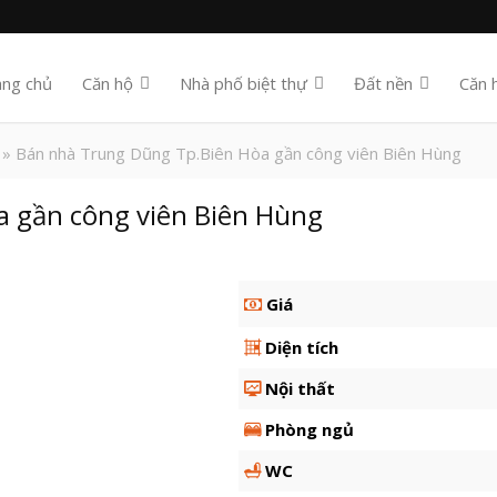
ang chủ
Căn hộ
Nhà phố biệt thự
Đất nền
Căn 
» Bán nhà Trung Dũng Tp.Biên Hòa gần công viên Biên Hùng
 gần công viên Biên Hùng
Giá
Diện tích
Nội thất
Phòng ngủ
WC