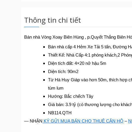
Thông tin chi tiết
Bán nhà Vòng Xoay Biên Hùng , p.Quyết Thắng Biên Hò
Bán nhà cấp 4 Hẻm Xe Tải 5 tấn, Đường HÀ 
Thiết Kế: Nhà Cấp 4:1 phòng khách,2 Phòng 
Diện tích đất: 4×20 nở hậu 5m
Diện tích: 90m2
Từ Hà Huy Giáp vào hơn 50m, thích hợp cho
tùm lum
Hướng: Bắc chếch Tây
Giá bán: 3.9 tỷ (có thương lượng cho khách 
NB114.QTH
— NHẬN
KÝ GỬI MUA BÁN CHO THUÊ CĂN HỘ
–
N