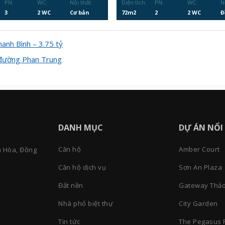
PN:
WC:
Nội thất:
Diện tích:
PN:
WC:
N
3
2 WC
Cơ bản
72m2
2
2 WC
Đ
anh Bình – 3.75 tỷ
n đường Phan Trung
DANH MỤC
DỰ ÁN NỔI
Căn hộ
Amber Court
n Hòa, Đồng
Căn hộ dịch vụ
Sơn An Plaza
Đất nền
Gateway Thảo
Nhà phố biệt thự
City Garden
Tin tức
The Pegasus 