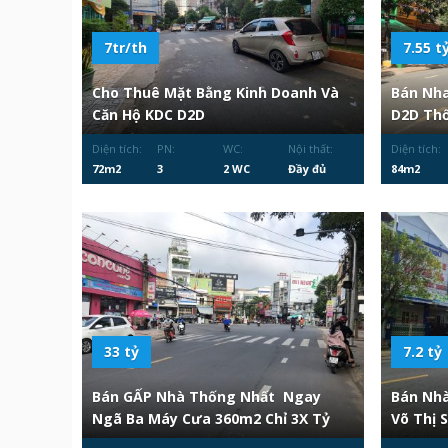
7tr/th
7.55 t
Cho Thuê Mặt Bằng Kinh Doanh Và
Bán Nh
Căn Hộ KDC D2D
D2D Thố
Diện tích:
PN:
WC:
Nội thất:
Diện tích:
72m2
3
2 WC
Đầy đủ
84m2
33 tỷ
7.2 tỷ
Bán GẤP Nhà Thống Nhất Ngay
Bán Nhà
Ngã Ba Máy Cưa 360m2 Chỉ 3X Tỷ
Võ Thị 