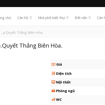
ang chủ
Căn hộ
Nhà phố biệt thự
Đất nền
Căn 
 , p.Quyết Thắng Biên Hòa.
p.Quyết Thắng Biên Hòa.
Giá
Diện tích
Nội thất
Phòng ngủ
WC