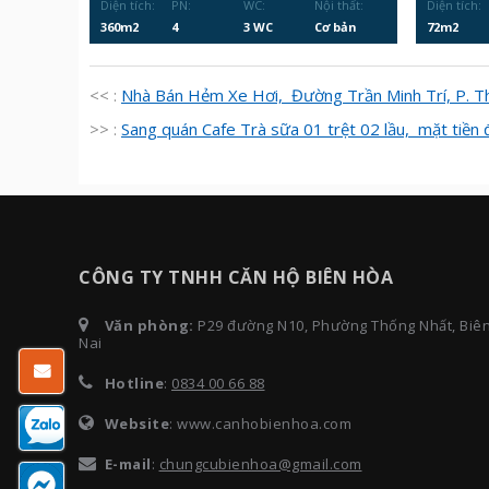
Diện tích:
PN:
WC:
Nội thất:
Diện tích:
360m2
4
3 WC
Cơ bản
72m2
<< :
Nhà Bán Hẻm Xe Hơi, Đường Trần Minh Trí, P. Th
>> :
Sang quán Cafe Trà sữa 01 trệt 02 lầu, mặt tiề
CÔNG TY TNHH CĂN HỘ BIÊN HÒA
Văn phòng:
P29 đường N10, Phường Thống Nhất, Biê
Nai
Hotline
:
0834 00 66 88
Website
: www.canhobienhoa.com
E-mail
:
chungcubienhoa@gmail.com