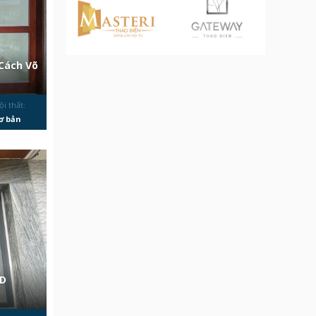
Cách Võ
ội thất:
ơ bản
2D