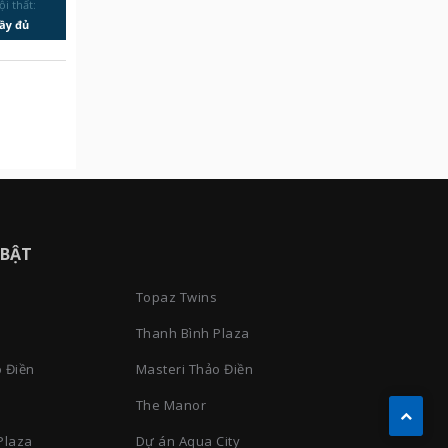
ội thất:
ầy đủ
 BẬT
Topaz Twins
Thanh Bình Plaza
 Điền
Masteri Thảo Điền
The Manor
Plaza
Dự án Aqua City