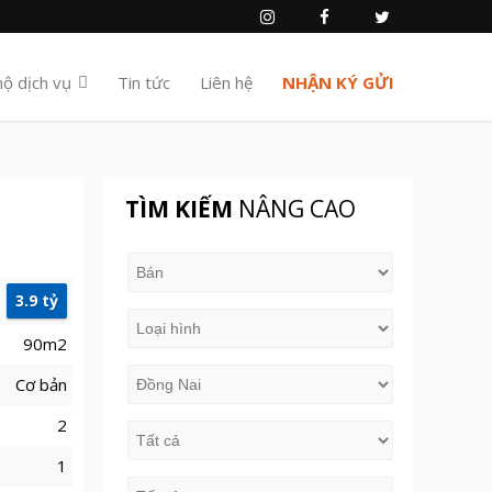
hộ dịch vụ
Tin tức
Liên hệ
NHẬN KÝ GỬI
TÌM KIẾM
NÂNG CAO
3.9 tỷ
90m2
Cơ bản
2
1