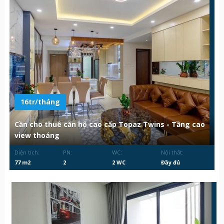
16tr/tháng
Cần cho thuê căn hộ cao cấp Topaz Twins - Tầng cao
view thoáng
Diện tích:
PN:
WC:
Nội thất:
77 m2
2
2 WC
Đầy đủ