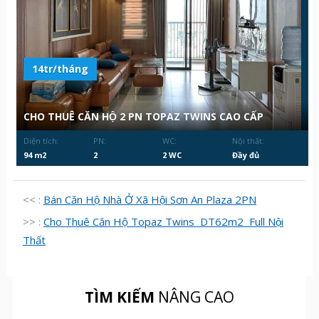
14tr/tháng
CHO THUÊ CĂN HỘ 2 PN TOPAZ TWINS CAO CẤP
Diện tích:
PN:
WC:
Nội thất:
94 m2
2
2 WC
Đầy đủ
<< :
Bán Căn Hộ Nhà Ở Xã Hội Sơn An Plaza 2PN
>> :
Cho Thuê Căn Hộ Topaz Twins DT62m2 Full Nội
Thất
TÌM KIẾM
NÂNG CAO