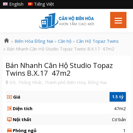
English
Tiếng Việt
»
Biên Hòa Đồng Nai
»
Căn hộ
»
Căn Hộ Topaz Twins
» Bán Nhanh Căn Hộ Studio Topaz Twins B.X.17 47m2
Bán Nhanh Căn Hộ Studio Topaz
Twins B.X.17 47m2
D9, Thống Nhất, Thành phố Biên Hòa, Đồng Nai
Giá
1.5 tỷ
Diện tích
47m2
Nội thất
Cơ bản
Phòng ngủ
1