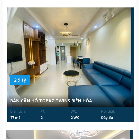
2.9 tỷ
BÁN CĂN HỘ TOPAZ TWINS BIÊN HÒA
Diện tích:
PN:
WC:
Nội thất:
77 m2
2
2 WC
Đầy đủ