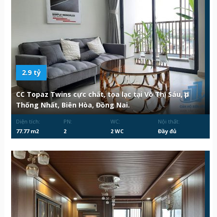
2.9 tỷ
CC Topaz Twins cực chất, tọa lạc tại Võ Thị Sáu, p
Thống Nhất, Biên Hòa, Đồng Nai.
Diện tích:
PN:
WC:
Nội thất:
77.77 m2
2
2 WC
Đầy đủ