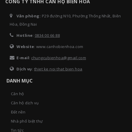
CÔNG TY TNHH CĂN HỘ BIÊN HÒA
Văn phòng:
P29 đường N10, Phường Thống Nhất, Biên
Hòa, Đồng Nai
Hotline
:
0834 00 66 88
Website
: www.canhobienhoa.com
E-mail
:
chungcubienhoa@gmail.com
Dịch vụ
:
thiet ke noi that bien hoa
DANH MỤC
Căn hộ
Căn hộ dịch vụ
Đất nền
Nhà phố biệt thự
Tin tức