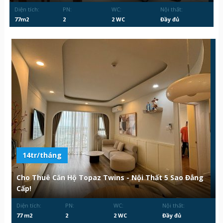
Diện tích:
PN:
WC:
Nội thất:
77m2
2
2 WC
Đầy đủ
14tr/tháng
Cho Thuê Căn Hộ Topaz Twins - Nội Thất 5 Sao Đẳng
Cấp!
Diện tích:
PN:
WC:
Nội thất:
77 m2
2
2 WC
Đầy đủ