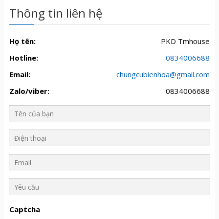
Thông tin liên hệ
Họ tên:
PKD Tmhouse
Hotline:
0834006688
Email:
chungcubienhoa@gmail.com
Zalo/viber:
0834006688
Y
ê
u
Captcha
c