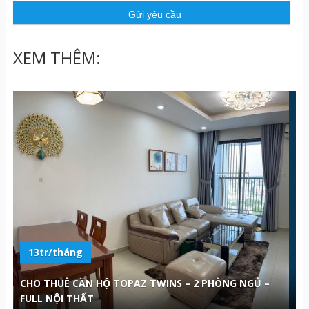
ầ
u
XEM THÊM:
13tr/tháng
CHO THUÊ CĂN HỘ TOPAZ TWINS – 2 PHÒNG NGỦ –
FULL NỘI THẤT