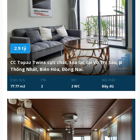
2.9 tỷ
CC Topaz Twins cực chất, tọa lạc tại Võ Thị Sáu, p
Thống Nhất, Biên Hòa, Đồng Nai.
Diện tích:
PN:
WC:
Nội thất:
77.77 m2
2
2 WC
Đầy đủ