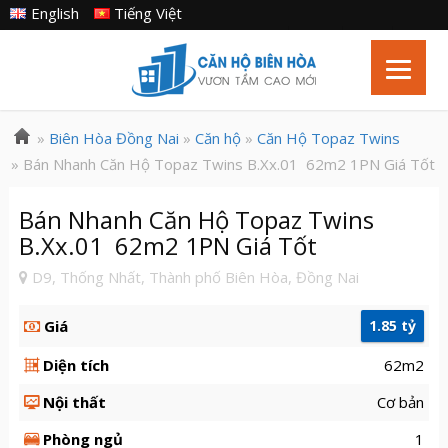
English
Tiếng Việt
»
Biên Hòa Đồng Nai
»
Căn hộ
»
Căn Hộ Topaz Twins
» Bán Nhanh Căn Hộ Topaz Twins B.Xx.01 62m2 1PN Giá Tốt
Bán Nhanh Căn Hộ Topaz Twins
B.Xx.01 62m2 1PN Giá Tốt
D9, Thống Nhất, Thành phố Biên Hòa, Đồng Nai
Giá
1.85 tỷ
Diện tích
62m2
Nội thất
Cơ bản
Phòng ngủ
1