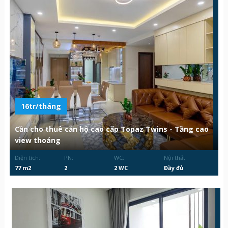
16tr/tháng
Cần cho thuê căn hộ cao cấp Topaz Twins - Tầng cao
view thoáng
Diện tích:
PN:
WC:
Nội thất:
77 m2
2
2 WC
Đầy đủ