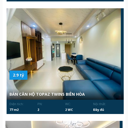
2.9 tỷ
BÁN CĂN HỘ TOPAZ TWINS BIÊN HÒA
Diện tích:
PN:
WC:
Nội thất:
77 m2
2
2 WC
Đầy đủ