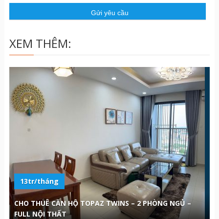
ầ
u
XEM THÊM:
13tr/tháng
CHO THUÊ CĂN HỘ TOPAZ TWINS – 2 PHÒNG NGỦ –
FULL NỘI THẤT