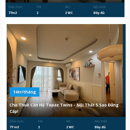
Diện tích:
PN:
WC:
Nội thất:
77m2
2
2 WC
Đầy đủ
14tr/tháng
Cho Thuê Căn Hộ Topaz Twins - Nội Thất 5 Sao Đẳng
Cấp!
Diện tích:
PN:
WC:
Nội thất:
77 m2
2
2 WC
Đầy đủ