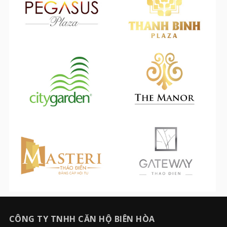
CÔNG TY TNHH CĂN HỘ BIÊN HÒA