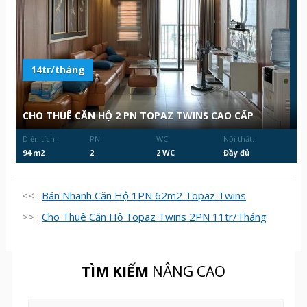
14tr/tháng
CHO THUÊ CĂN HỘ 2 PN TOPAZ TWINS CAO CẤP
Diện tích:
PN:
WC:
Nội thất:
94 m2
2
2 WC
Đầy đủ
<< :
Bán Nhanh Căn Hộ 1PN 62m2 Topaz Twins
>> :
Cho Thuê Căn Hộ Topaz Twins 2PN 11tr/Tháng
TÌM KIẾM
NÂNG CAO