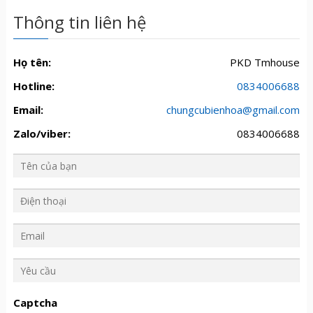
Thông tin liên hệ
Họ tên:
PKD Tmhouse
Hotline:
0834006688
Email:
chungcubienhoa@gmail.com
Zalo/viber:
0834006688
Y
ê
u
Captcha
c