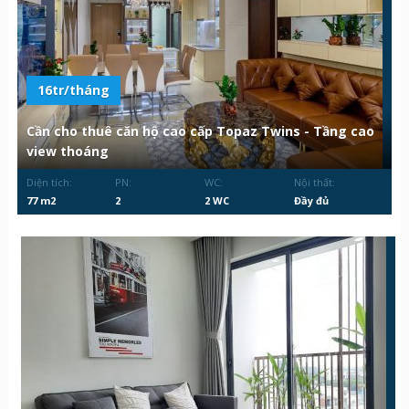
16tr/tháng
Cần cho thuê căn hộ cao cấp Topaz Twins - Tầng cao
view thoáng
Diện tích:
PN:
WC:
Nội thất:
77 m2
2
2 WC
Đầy đủ