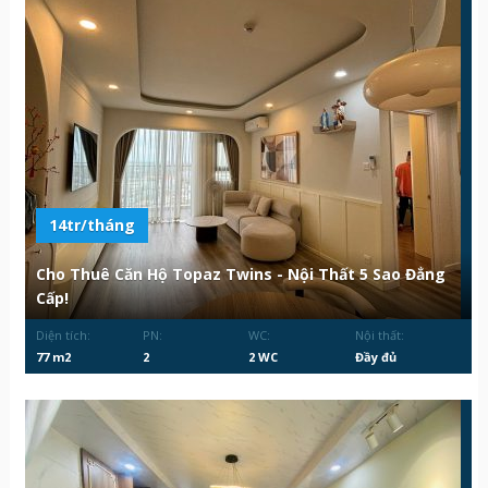
14tr/tháng
Cho Thuê Căn Hộ Topaz Twins - Nội Thất 5 Sao Đẳng
Cấp!
Diện tích:
PN:
WC:
Nội thất:
77 m2
2
2 WC
Đầy đủ