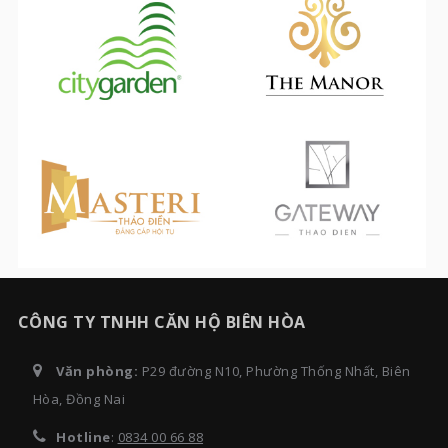
CÔNG TY TNHH CĂN HỘ BIÊN HÒA
Văn phòng:
P29 đường N10, Phường Thống Nhất, Biên
Hòa, Đồng Nai
Hotline
:
0834 00 66 88