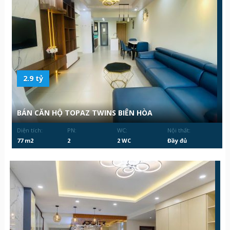
2.9 tỷ
BÁN CĂN HỘ TOPAZ TWINS BIÊN HÒA
Diện tích:
PN:
WC:
Nội thất:
77 m2
2
2 WC
Đầy đủ