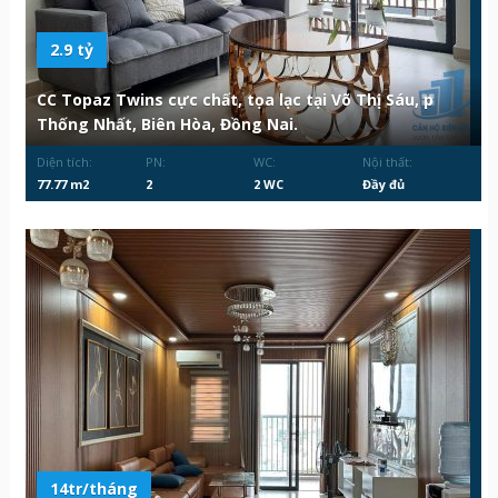
2.9 tỷ
CC Topaz Twins cực chất, tọa lạc tại Võ Thị Sáu, p
Thống Nhất, Biên Hòa, Đồng Nai.
Diện tích:
PN:
WC:
Nội thất:
77.77 m2
2
2 WC
Đầy đủ
14tr/tháng