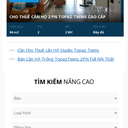
CHO THUÊ CĂN HỘ 2 PN TOPAZ TWINS CAO CẤP
Diện tích:
PN:
WC:
Nội thất:
94 m2
2
2 WC
Đầy đủ
<< :
Cần Cho Thuê căn Hộ Studio Topaz Twins
>> :
Bán Căn Hộ Trống TopazTwins 2PN Full Nội Thất
TÌM KIẾM
NÂNG CAO