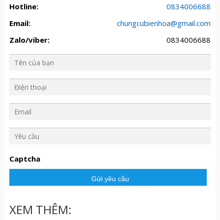
Hotline:
0834006688
Email:
chungcubienhoa@gmail.com
Zalo/viber:
0834006688
Y
ê
u
Captcha
c
ầ
u
XEM THÊM: