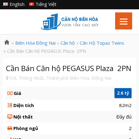
English
Tiếng Việt
»
Biên Hòa Đồng Nai
»
Căn hộ
»
Căn Hộ Topaz Twins
» Cần Bán Căn hộ PEGASUS Plaza 2PN
Cần Bán Căn hộ PEGASUS Plaza 2PN
D9, Thống Nhất, Thành phố Biên Hòa, Đồng Nai
Giá
2.6 tỷ
Diện tích
82m2
Nội thất
Đầy đủ
Phòng ngủ
2