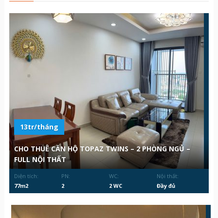
13tr/tháng
CHO THUÊ CĂN HỘ TOPAZ TWINS – 2 PHÒNG NGỦ –
FULL NỘI THẤT
Diện tích:
PN:
WC:
Nội thất:
77m2
2
2 WC
Đầy đủ