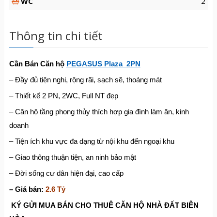
WC
2
Thông tin chi tiết
Cần Bán Căn hộ
PEGASUS Plaza 2PN
– Đầy đủ tiện nghi, rộng rãi, sạch sẽ, thoáng mát
– Thiết kế 2 PN, 2WC, Full NT đẹp
– Căn hộ tầng phong thủy thích hợp gia đình làm ăn, kinh
doanh
– Tiện ích khu vực đa dạng từ nội khu đến ngoại khu
– Giao thông thuận tiện, an ninh bảo mật
– Đời sống cư dân hiện đại, cao cấp
– Giá bán:
2.6 Tỷ
KÝ G
Ử
I MUA BÁN CHO THUÊ C
Ă
N H
Ộ
NHÀ
ĐẤ
T BIÊN