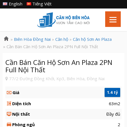
English
Tiếng Việt
»
Biên Hòa Đồng Nai
»
Căn hộ
»
Căn hộ Sơn An Plaza
» Cần Bán Căn Hộ Sơn An Plaza 2PN Full Nội Thất
Cần Bán Căn Hộ Sơn An Plaza 2PN
Full Nội Thất
77/2 Đường Đồng Khởi, Kp3, Biên Hòa, Đồng Nai
Giá
1.4 tỷ
Diện tích
63m2
Nội thất
Đầy đủ
Phòng ngủ
2