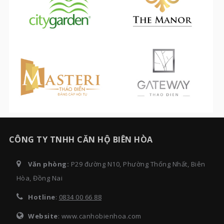
CÔNG TY TNHH CĂN HỘ BIÊN HÒA
Văn phòng:
P29 đường N10, Phường Thống Nhất, Biên
Hòa, Đồng Nai
Hotline
:
0834 00 66 88
Website
: www.canhobienhoa.com