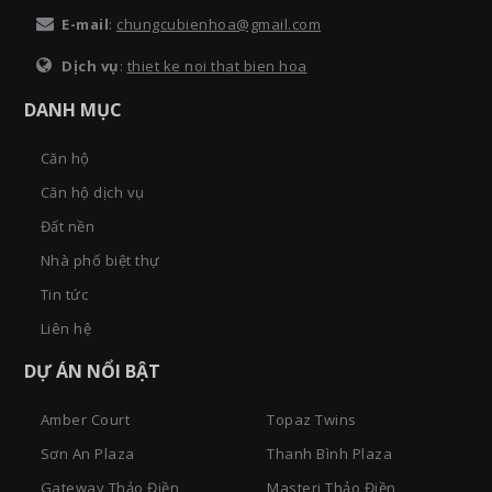
E-mail
:
chungcubienhoa@gmail.com
Dịch vụ
:
thiet ke noi that bien hoa
DANH MỤC
Căn hộ
Căn hộ dịch vụ
Đất nền
Nhà phố biệt thự
Tin tức
Liên hệ
DỰ ÁN NỔI BẬT
Amber Court
Topaz Twins
Sơn An Plaza
Thanh Bình Plaza
Gateway Thảo Điền
Masteri Thảo Điền