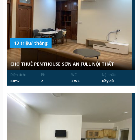
13 triệu/ tháng
CHO THUÊ PENTHOUSE SƠN AN FULL NỘI THẤT
Diện tích:
PN:
WC:
Nội thất:
83m2
2
2 WC
Đầy đủ