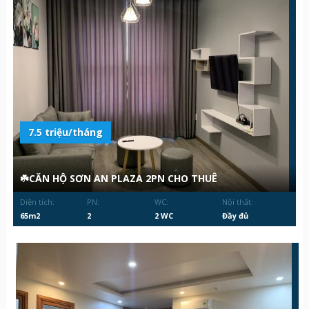
7.5 triệu/tháng
☘️CĂN HỘ SƠN AN PLAZA 2PN CHO THUÊ
Diện tích:
PN:
WC:
Nội thất:
65m2
2
2 WC
Đầy đủ