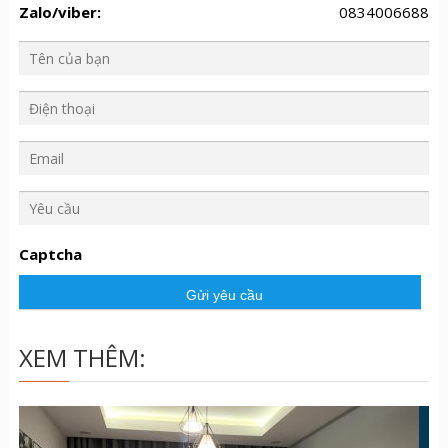
Zalo/viber:
0834006688
Y
ê
u
Captcha
c
ầ
u
XEM THÊM: