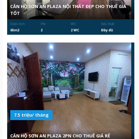
CĂN HỘ SƠN AN PLAZA NỘI THẤT ĐẸP CHO THUÊ GIÁ
TỐT
Diện tích:
PN:
WC:
Nội thất:
65m2
2
2 WC
Đầy đủ
7.5 triệu/ tháng
CĂN HỘ SƠN AN PLAZA 2PN CHO THUÊ GIÁ RẺ