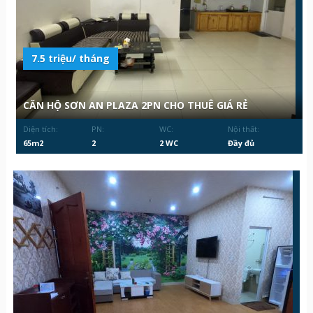
7.5 triệu/ tháng
CĂN HỘ SƠN AN PLAZA 2PN CHO THUÊ GIÁ RẺ
Diện tích:
PN:
WC:
Nội thất:
65m2
2
2 WC
Đầy đủ