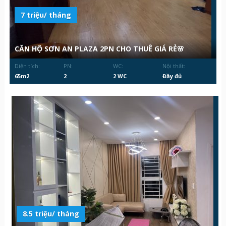
7 triệu/ tháng
CĂN HỘ SƠN AN PLAZA 2PN CHO THUÊ GIÁ RẺ🌸
Diện tích:
PN:
WC:
Nội thất:
65m2
2
2 WC
Đầy đủ
8.5 triệu/ tháng