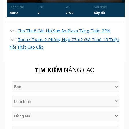
Diện tích:
PN:
WC:
Nội thất:
65m2
2
2 WC
Đầy đủ
<< :
Cho Thuê Căn Hộ Sơn An Plaza Tầng Thấp 2PN
>> :
Topaz Twins 2 Phòng Ngủ 77m2 Giá Thuê 15 Triệu
Nội Thất Cao Cấp
TÌM KIẾM
NÂNG CAO