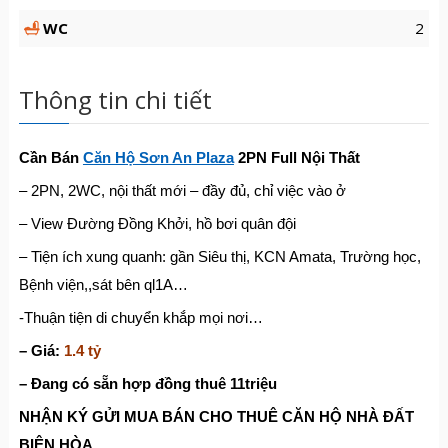
WC
2
Thông tin chi tiết
C
ầ
n Bán
C
ă
n H
ộ
S
ơ
n An
Plaza
2PN
Full N
ộ
i Th
ấ
t
– 2PN, 2WC, nội thất mới – đầy đủ, chỉ việc vào ở
– View Đường Đồng Khởi, hồ bơi quân đội
– Tiện ích xung quanh: gần Siêu thị, KCN Amata, Trường học,
Bệnh viện,,sát bên ql1A…
-Thuận tiện di chuyển khắp mọi nơi…
– Giá:
1.4 t
ỷ
– Đang có sẵn hợp đồng thuê 11triệu
NH
Ậ
N KÝ G
Ử
I MUA BÁN CHO THUÊ C
Ă
N H
Ộ
NHÀ
ĐẤ
T
BIÊN HÒA