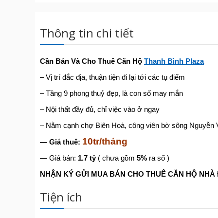
Thông tin chi tiết
Cần Bán Và Cho Thuê Căn Hộ
Thanh Bình Plaza
– Vị trí đắc địa, thuận tiện đi lại tới các tụ điểm
– Tầng 9 phong thuỷ đẹp, là con số may mắn
– Nội thất đầy đủ, chỉ việc vào ở ngay
– Nằm cạnh chợ Biên Hoà, công viên bờ sông Nguyễn Vặn 
10tr/tháng
— Giá thuê:
— Giá bán:
1.7 tỷ
( chưa gồm
5%
ra sổ )
NHẬN KÝ GỬI MUA BÁN CHO THUÊ CĂN HỘ NHÀ 
Tiện ích