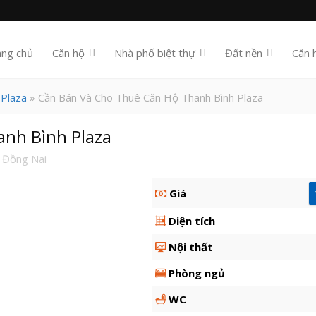
ang chủ
Căn hộ
Nhà phố biệt thự
Đất nền
Căn 
 Plaza
» Cần Bán Và Cho Thuê Căn Hộ Thanh Bình Plaza
nh Bình Plaza
 Đồng Nai
Giá
Diện tích
Nội thất
Phòng ngủ
WC