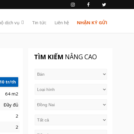
hộ dịch vụ
Tin tức
Liên hệ
NHẬN KÝ GỬI
TÌM KIẾM
NÂNG CAO
10 tr/th
64 m2
Đầy đủ
2
2