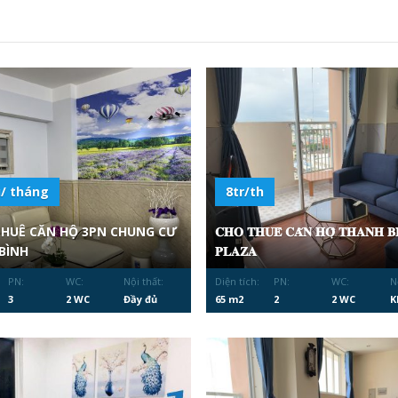
u/ tháng
8tr/th
THUÊ CĂN HỘ 3PN CHUNG CƯ
𝐂𝐇𝐎 𝐓𝐇𝐔𝐄̂ 𝐂𝐀̆𝐍 𝐇𝐎̣̂ 𝐓𝐇𝐀𝐍𝐇 𝐁
BÌNH
𝐏𝐋𝐀𝐙𝐀
PN:
WC:
Nội thất:
Diện tích:
PN:
WC:
N
3
2 WC
Đầy đủ
65 m2
2
2 WC
K