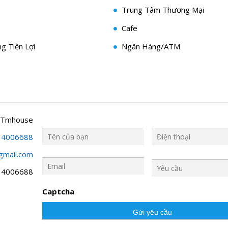
Trung Tâm Thương Mại
Cafe
g Tiện Lợi
Ngân Hàng/ATM
 Tmhouse
34006688
gmail.com
Y
ê
34006688
u
c
Captcha
ầ
u