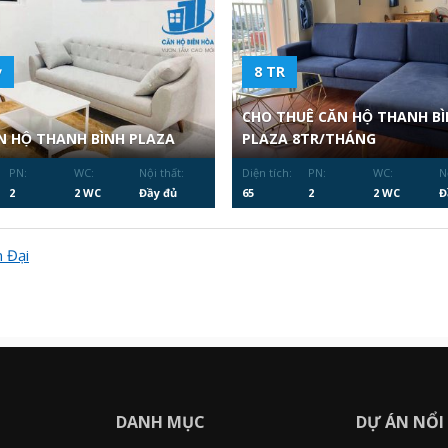
̉
8 TR
CHO THUÊ CĂN HỘ THANH BI
N HỘ THANH BÌNH PLAZA
PLAZA 8TR/THÁNG
PN:
WC:
Nội thất:
Diện tích:
PN:
WC:
N
2
2 WC
Đầy đủ
65
2
2 WC
Đ
n Đại
DANH MỤC
DỰ ÁN NỔI