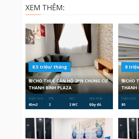
XEM THÊM:
8.5 triệu/ tháng
8 triệ
🌺CHO THUÊ CĂN HỘ 2PN CHUNG CƯ
🌺CHO 
THANH BÌNH PLAZA
THANH 
Diện tích:
PN:
WC:
Nội thất:
Diện tích:
65m2
2
2 WC
Đầy đủ
80