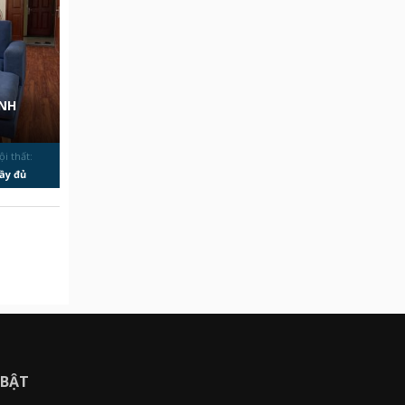
̀NH
ội thất:
ầy đủ
 BẬT