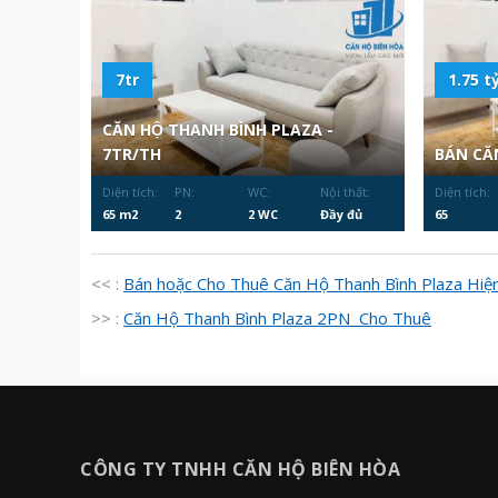
7tr
1.75 ty
CĂN HỘ THANH BÌNH PLAZA -
7TR/TH
BÁN CĂ
Diện tích:
PN:
WC:
Nội thất:
Diện tích:
65 m2
2
2 WC
Đầy đủ
65
<< :
Bán hoặc Cho Thuê Căn Hộ Thanh Bình Plaza Hiệ
>> :
Căn Hộ Thanh Bình Plaza 2PN Cho Thuê
CÔNG TY TNHH CĂN HỘ BIÊN HÒA