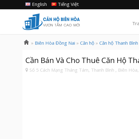
English
Tiếng Việt
Tr
»
Biên Hòa Đồng Nai
»
Căn hộ
»
Căn hộ Thanh Bình
Cần Bán Và Cho Thuê Căn Hộ Tha
Số 5 Cách Mạng Tháng Tám, Thanh Bình , Biên Hòa,