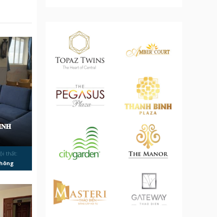
̀𝐍𝐇
ội thất:
hông