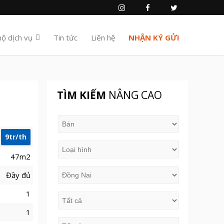
hộ dịch vụ
Tin tức
Liên hệ
NHẬN KÝ GỬI
TÌM KIẾM
NÂNG CAO
9tr/th
47m2
Đầy đủ
1
1