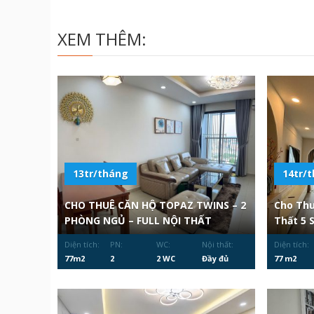
XEM THÊM:
13tr/tháng
14tr/
CHO THUÊ CĂN HỘ TOPAZ TWINS – 2
Cho Thu
PHÒNG NGỦ – FULL NỘI THẤT
Thất 5 
Diện tích:
PN:
WC:
Nội thất:
Diện tích:
77m2
2
2 WC
Đầy đủ
77 m2