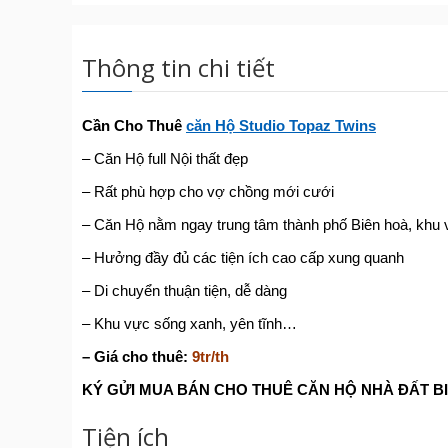
Thông tin chi tiết
Cần Cho Thuê
căn Hộ Studio Topaz Twins
– Căn Hộ full Nội thất đẹp
– Rất phù hợp cho vợ chồng mới cưới
– Căn Hộ nằm ngay trung tâm thành phố Biên hoà, khu 
– Hưởng đầy đủ các tiện ích cao cấp xung quanh
– Di chuyển thuận tiện, dễ dàng
– Khu vực sống xanh, yên tĩnh…
– Giá cho thuê:
9tr/th
KÝ G
Ử
I MUA BÁN CHO THUÊ C
Ă
N H
Ộ
NHÀ
ĐẤ
T B
Tiện ích