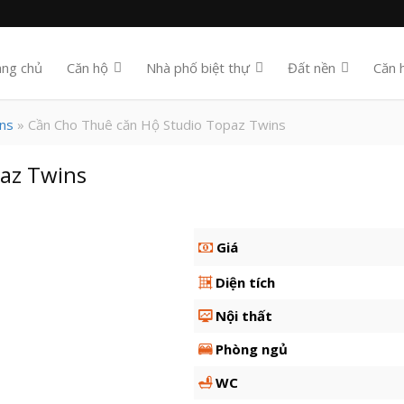
ang chủ
Căn hộ
Nhà phố biệt thự
Đất nền
Căn 
ns
» Cần Cho Thuê căn Hộ Studio Topaz Twins
az Twins
Giá
Diện tích
Nội thất
Phòng ngủ
WC