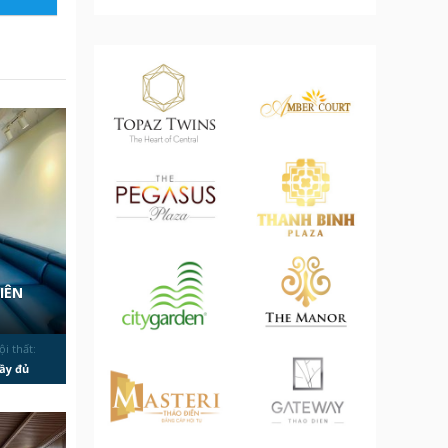
IÊN
ội thất:
ầy đủ