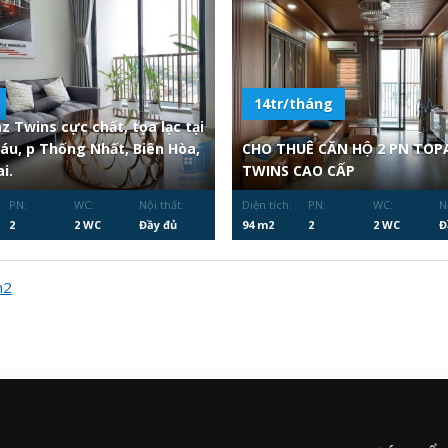
14tr/tháng
z Twins cực chất, tọa lạc tại
Sáu, p Thống Nhất, Biên Hòa,
CHO THUÊ CĂN HỘ 2 PN TOP
i.
TWINS CAO CẤP
PN:
WC:
Nội thất:
Diện tích:
PN:
WC:
N
2
2 WC
Đầy đủ
94 m2
2
2 WC
Đ
m2