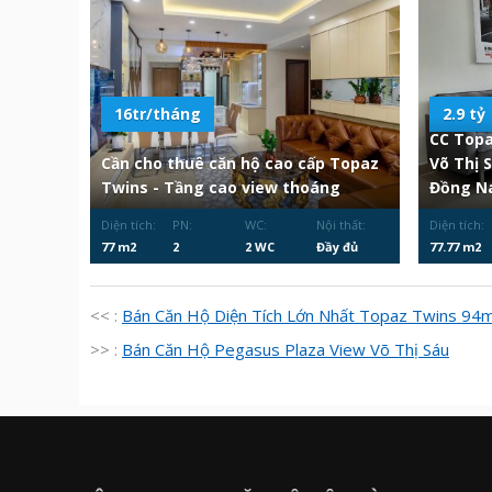
16tr/tháng
2.9 tỷ
CC Topa
Cần cho thuê căn hộ cao cấp Topaz
Võ Thị 
Twins - Tầng cao view thoáng
Đồng Na
Diện tích:
PN:
WC:
Nội thất:
Diện tích:
77 m2
2
2 WC
Đầy đủ
77.77 m2
<< :
Bán Căn Hộ Diện Tích Lớn Nhất Topaz Twins 94
>> :
Bán Căn Hộ Pegasus Plaza View Võ Thị Sáu