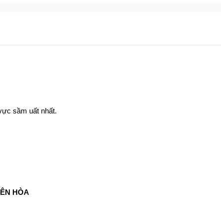
vực sầm uất nhất.
IÊN HÒA