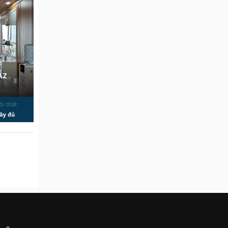
AZ
ội thất:
ầy đủ