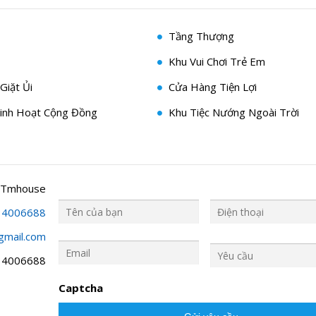
Tầng Thượng
Khu Vui Chơi Trẻ Em
Giặt Ủi
Cửa Hàng Tiện Lợi
inh Hoạt Cộng Đồng
Khu Tiệc Nướng Ngoài Trời
 Tmhouse
34006688
gmail.com
Y
ê
34006688
u
c
Captcha
ầ
u