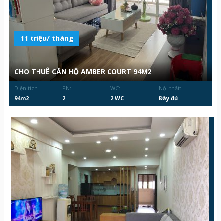
11 triệu/ tháng
CHO THUÊ CĂN HỘ AMBER COURT 94M2
Diện tích:
PN:
WC:
Nội thất:
94m2
2
2 WC
Đầy đủ