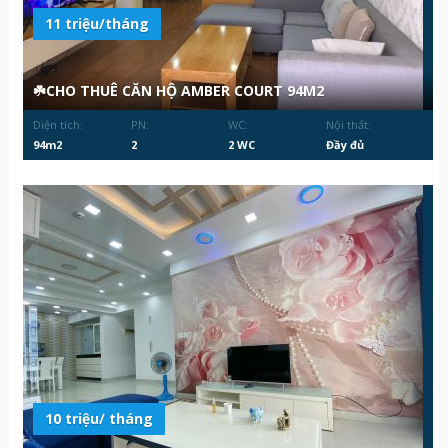
11 triệu/tháng
☘️CHO THUÊ CĂN HỘ AMBER COURT 94M2
Diện tích:
PN:
WC:
Nội thất:
94m2
2
2 WC
Đầy đủ
10 triệu/ tháng