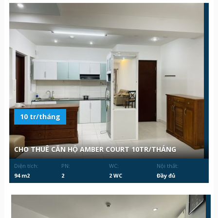
10 tr/tháng
CHO THUÊ CĂN HỘ AMBER COURT 10TR/THÁNG
Diện tích:
PN:
WC:
Nội thất:
94 m2
2
2 WC
Đầy đủ