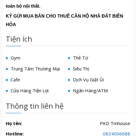
toàn bộ nội thất.
KÝ G
Ử
I MUA BÁN CHO THUÊ C
Ă
N H
Ộ
NHÀ
ĐẤ
T BIÊN
HÒA
Tiện ích
Gym
Thẻ Từ
Trung Tâm Thương Mại
Siêu Thị
Cafe
Dịch Vụ Giặt Ủi
Cửa Hàng Tiện Lợi
Ngân Hàng/ATM
Thông tin liên hệ
Họ tên:
PKD Tmhouse
Hotline:
0834006688