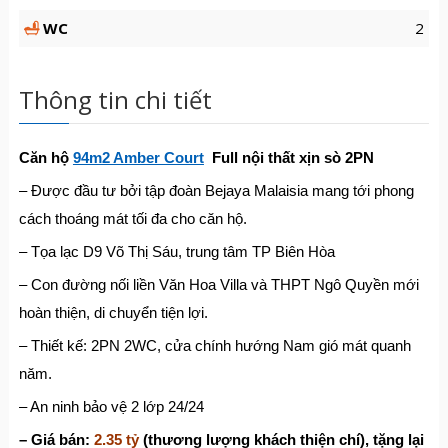
WC
2
Thông tin chi tiết
Căn hộ
94m2 Amber Court
Full nội thất xịn sò 2PN
– Được đầu tư bởi tập đoàn Bejaya Malaisia mang tới phong
cách thoáng mát tối đa cho căn hộ.
– Tọa lạc D9 Võ Thị Sáu, trung tâm TP Biên Hòa
– Con đường nối liền Văn Hoa Villa và THPT Ngô Quyền mới
hoàn thiện, di chuyển tiện lợi.
– Thiết kế: 2PN 2WC, cửa chính hướng Nam gió mát quanh
năm.
– An ninh bảo vệ 2 lớp 24/24
– Giá bán:
2.35 tỷ
(thương lượng khách thiện chí), tặng lại