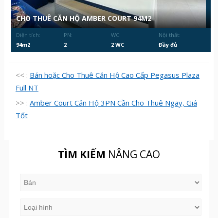
CHO THUÊ CĂN HỘ AMBER COURT 94M2
Diện tích:
PN:
WC:
Nội thất:
94m2
2
2 WC
Đầy đủ
<< :
Bán hoặc Cho Thuê Căn Hộ Cao Cấp Pegasus Plaza
Full NT
>> :
Amber Court Căn Hộ 3PN Cần Cho Thuê Ngay, Giá
Tốt
TÌM KIẾM
NÂNG CAO