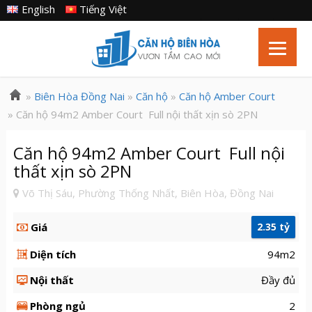
English
Tiếng Việt
»
Biên Hòa Đồng Nai
»
Căn hộ
»
Căn hộ Amber Court
» Căn hộ 94m2 Amber Court Full nội thất xịn sò 2PN
Căn hộ 94m2 Amber Court Full nội
thất xịn sò 2PN
Võ Thị Sáu, Phường Thống Nhất, Biên Hòa, Đồng Nai
Giá
2.35 tỷ
Diện tích
94m2
Nội thất
Đầy đủ
Phòng ngủ
2