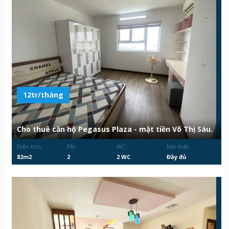
12tr/tháng
Cho thuê căn hộ Pegasus Plaza - mặt tiền Võ Thị Sáu.
Diện tích:
PN:
WC:
Nội thất:
82m2
2
2 WC
Đầy đủ