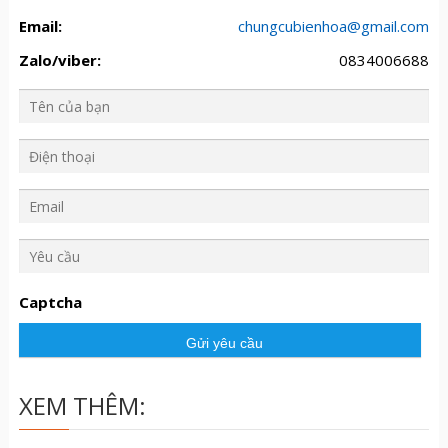
Email:
chungcubienhoa@gmail.com
Zalo/viber:
0834006688
Y
ê
u
Captcha
c
ầ
u
XEM THÊM: