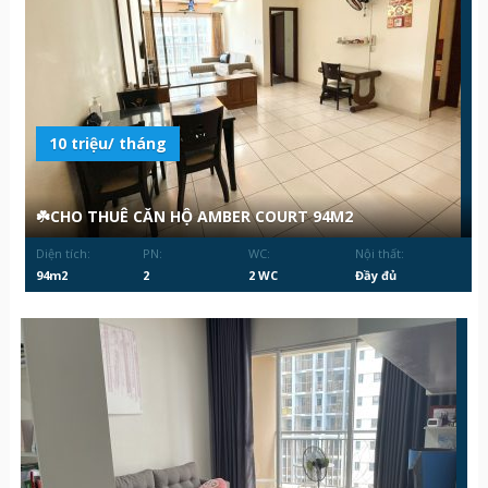
10 triệu/ tháng
☘️CHO THUÊ CĂN HỘ AMBER COURT 94M2
Diện tích:
PN:
WC:
Nội thất:
94m2
2
2 WC
Đầy đủ