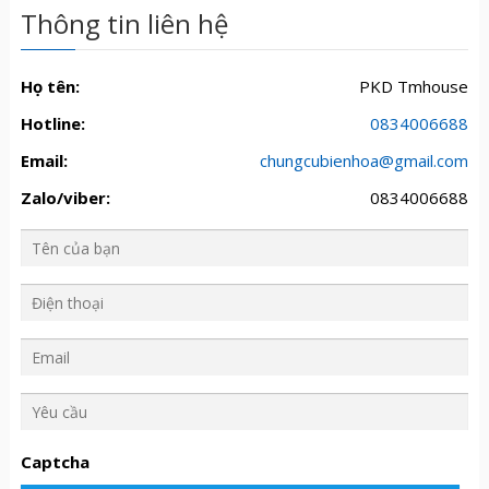
Thông tin liên hệ
Họ tên:
PKD Tmhouse
Hotline:
0834006688
Email:
chungcubienhoa@gmail.com
Zalo/viber:
0834006688
Y
ê
u
Captcha
c
ầ