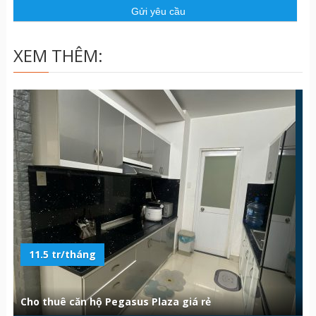
u
XEM THÊM:
11.5 tr/tháng
Cho thuê căn hộ Pegasus Plaza giá rẻ