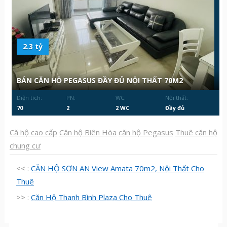
2.3 tỷ
BÁN CĂN HỘ PEGASUS ĐẦY ĐỦ NỘI THẤT 70M2
Diện tích:
PN:
WC:
Nội thất:
70
2
2 WC
Đầy đủ
Că hộ cao cấp
Căn hộ Biên Hòa
căn hộ Pegasus
Thuê căn hộ
chung cư
<< :
CĂN HỘ SƠN AN View Amata 70m2, Nội Thất Cho
Thuê
>> :
Căn Hộ Thanh Bình Plaza Cho Thuê