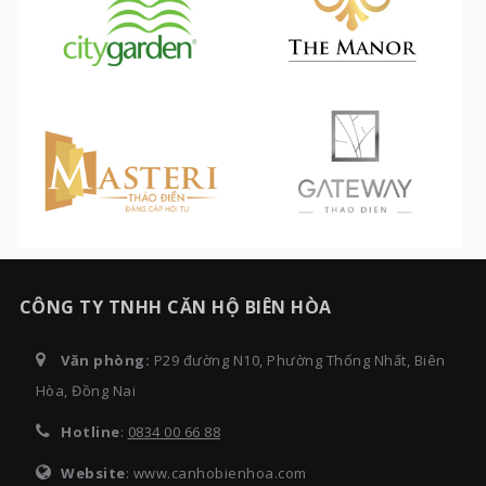
CÔNG TY TNHH CĂN HỘ BIÊN HÒA
Văn phòng:
P29 đường N10, Phường Thống Nhất, Biên
Hòa, Đồng Nai
Hotline
:
0834 00 66 88
Website
: www.canhobienhoa.com