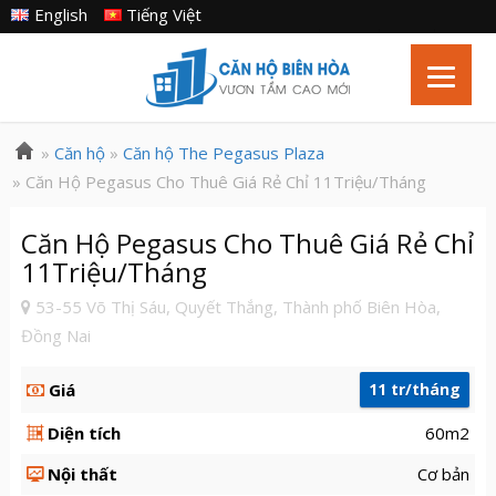
English
Tiếng Việt
»
Căn hộ
»
Căn hộ The Pegasus Plaza
» Căn Hộ Pegasus Cho Thuê Giá Rẻ Chỉ 11Triệu/Tháng
Căn Hộ Pegasus Cho Thuê Giá Rẻ Chỉ
11Triệu/Tháng
53-55 Võ Thị Sáu, Quyết Thắng, Thành phố Biên Hòa,
Đồng Nai
Giá
11 tr/tháng
Diện tích
60m2
Nội thất
Cơ bản