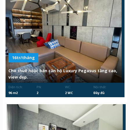
16tr/tháng
Cho thuê hoặc bán căn hộ Luxury Pegasus tầng cao,
view đẹp.
Diện tích:
PN:
WC:
Nội thất:
96 m2
2
2 WC
Đầy đủ