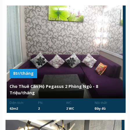
8tr/tháng
Cho Thuê Căn Hộ Pegasus 2 Phòng Ngủ - 8
Triệu/tháng
Diện tích:
PN:
WC:
Nội thất:
62m2
2
2 WC
Đầy đủ