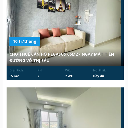
10 tr/tháng
CHO THUÊ CĂN HỘ PEGASUS 66M2 - NGAY MẶT TIỀN
ĐƯỜNG VÕ THỊ SÁU
Diện tích:
PN:
WC:
Nội thất:
65 m2
2
2 WC
Đầy đủ