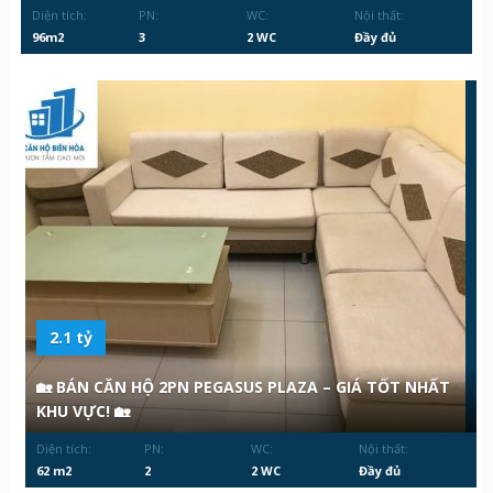
Diện tích:
PN:
WC:
Nội thất:
96m2
3
2 WC
Đầy đủ
2.1 tỷ
🏡 BÁN CĂN HỘ 2PN PEGASUS PLAZA – GIÁ TỐT NHẤT
KHU VỰC! 🏡
Diện tích:
PN:
WC:
Nội thất:
62 m2
2
2 WC
Đầy đủ